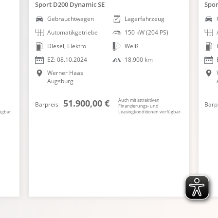
Sport D200 Dynamic SE
Spor
Gebrauchtwagen
Lagerfahrzeug
Automatikgetriebe
150 kW (204 PS)
Diesel, Elektro
Weiß
EZ: 08.10.2024
18.900 km
Werner Haas
Augsburg
Auch mit attraktiven
51.900,00 €
Barpreis
Barp
Finanzierungs- und
ügbar.
Leasingkonditionen verfügbar.