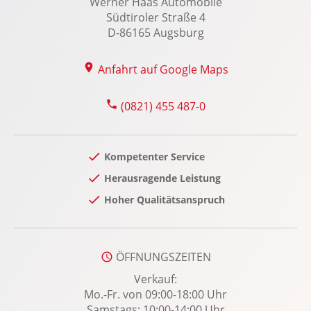
Werner Haas Automobile
Lordosenstütze Fahrer/Beifahrer elektrisch
Südtiroler Straße 4
Matrix LED Scheinwerfer
D-86165 Augsburg
Memoryfunktion Fahrer-/Beifahrersitz
Meridian Soundsystem
Anfahrt auf Google Maps
Multifunktions-Sport-/Lederlenkrad
(0821) 455 487-0
Niveauregulierung
Notbremsassistent
Notrufsystem
Kompetenter Service
Panoramadach
Herausragende Leistung
Privacy-Verglasung
Hoher Qualitätsanspruch
Radio-Navigationssystem
Radio mit MP3
Regensensor
ÖFFNUNGSZEITEN
Reifendruckkontrolle
Verkauf:
Mo.-Fr. von 09:00-18:00 Uhr
Rückfahrkamera
Samstags: 10:00-14:00 Uhr