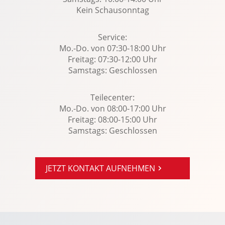
Rücksitze klapp- und teilbar: 40:20:40
Kein Schausonntag
Scheinwerferreinig.
Servotronic
Service:
Mo.-Do. von 07:30-18:00 Uhr
Sitzheizung Fahrer/Beifahrer
Freitag: 07:30-12:00 Uhr
Spracheingabesystem
Samstags: Geschlossen
Spurhalteassistent
Standheizung: elektrisch
Teilecenter:
Mo.-Do. von 08:00-17:00 Uhr
Surround-Kamerasystem
Freitag: 08:00-15:00 Uhr
Torque Vectoring Control
Samstags: Geschlossen
Totwinkel-Assistent
Touchscreen Bedienung
JETZT KONTAKT AUFNEHMEN
Traktionskontrolle
USB Anschluss, Bluetooth Audiostreaming
Verkehrszeichenerkennung
Wegfahrsperre