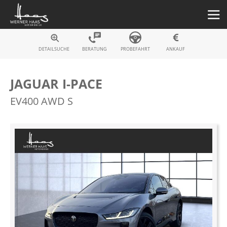
Fahrzeugsuche
DETAILSUCHE
BERATUNG
PROBEFAHRT
ANKAUF
JAGUAR I-PACE
EV400 AWD S
Zum
Ende
der
Bildergalerie
springen