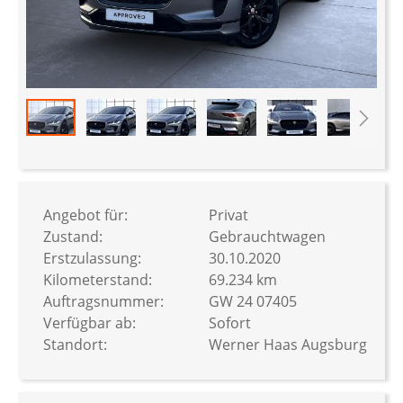
Zum
Anfang
der
Bildergalerie
Angebot für:
Privat
springen
Zustand:
Gebrauchtwagen
Erstzulassung:
30.10.2020
Kilometerstand:
69.234 km
Auftragsnummer:
GW 24 07405
Verfügbar ab:
Sofort
Standort:
Werner Haas Augsburg