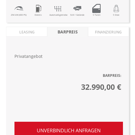
294 kW (400 PS)
Elektro
Automatikgetriebe
SUV / Gelände
5 Türen
5 Sitze
BARPREIS
LEASING
FINANZIERUNG
Privatangebot
BARPREIS:
32.990,00 €
UNVERBINDLICH ANFRAGEN