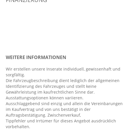
Außenspiegel beheizt mit Bodenbeleuchtung
beheizbare Frontscheibe
Berganfahrhilfe
Bordcomputer
Bremsassistent
Bremsenergierückgewinnung
Dekoreinlagen: Gloss Black
WEITERE INFORMATIONEN
Diebstahlwarnanlage
Wir erstellen unsere Inserate individuell, gewissenhaft und
Digitaler Radioempfang DAB+
sorgfältig.
Digitales Kombiinstrument
Die Fahrzeugbeschreibung dient lediglich der allgemeinen
Identifizierung des Fahrzeuges und stellt keine
Durchladesystem
Gewährleistung im kaufrechtlichen Sinne dar.
Einparkhilfe vorn und hinten
Ausstattungsoptionen können variieren.
Ausschlaggebend sind einzig und allein die Vereinbarungen
Elektr. Stabilitätsprogramm ESP
im Kaufvertrag und von uns bestätigt in der
Fahrer- /Beifahrerairbag
Auftragsbestätigung. Zwischenverkauf,
Tippfehler und Irrtümer für dieses Angebot ausdrücklich
Fahrer-/Beifahrersitz höhenverstellbar
vorbehalten.