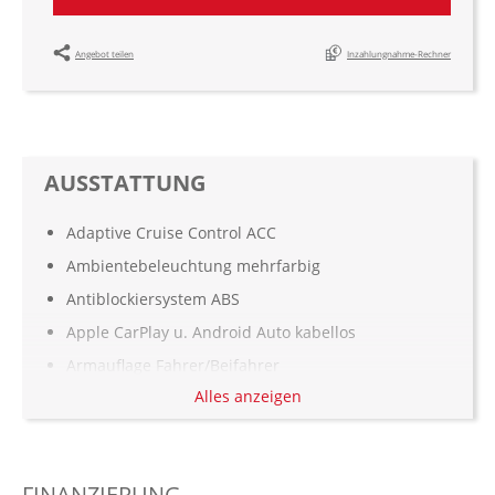
Angebot teilen
Inzahlungnahme-Rechner
AUSSTATTUNG
Adaptive Cruise Control ACC
Ambientebeleuchtung mehrfarbig
Antiblockiersystem ABS
Apple CarPlay u. Android Auto kabellos
Armauflage Fahrer/Beifahrer
Alles anzeigen
Aufmerksamkeitsassistent
Automatisch abblendender Innenspiegel
Automatisch öffnende Heckklappe
FINANZIERUNG