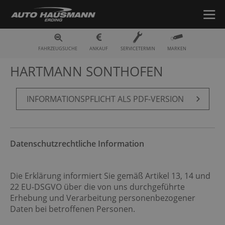
INFORMATIONSPFLICHT - AUTO
FAHRZEUGSUCHE
ANKAUF
SERVICETERMIN
MARKEN
HARTMANN SONTHOFEN
IN­FOR­MA­TI­ONS­PFLICHT ALS PDF-VER­SI­ON
Datenschutzrechtliche Information
Die Erklärung informiert Sie gemäß Artikel 13, 14 und
22 EU-DSGVO über die von uns durchgeführte
Erhebung und Verarbeitung personenbezogener
Daten bei betroffenen Personen.