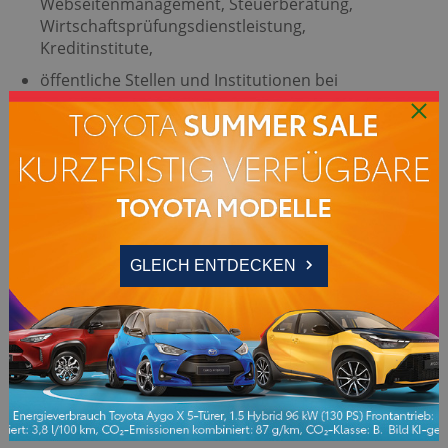
Webseitenmanagement, Steuerberatung,
Wirtschaftsprüfungsdienstleistung,
Kreditinstitute,
öffentliche Stellen und Institutionen bei
Vorliegen einer gesetzlichen oder behördlichen
Verpflichtung, nach denen wir zur Auskunft,
Meldung oder Weitergabe von Daten
verpflichtet sind oder die Datenweitergabe im
öffentlichen Interesse liegt,
Stellen und Institutionen aufgrund unseres
berechtigten Interesses von uns oder dritten (z.
B. an Behörden, Auskunfteien, Inkasso,
GLEICH ENTDECKEN
Rechtsanwälte, Gerichte, Gutachter,
konzernangehörige Unternehmen und Gremien
und Kontrollinstanzen, Tochtergesellschaften,
Hersteller),
sonstige Stellen, für die Sie uns Ihre Einwilligung
zur Datenübermittlung erteilt haben