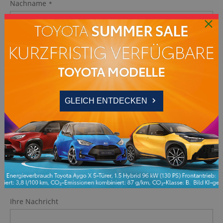
Nachname
Firmenname (lt. HGB/Gewerbeeintrag)
Straße
PLZ
GLEICH ENTDECKEN
Ort
Telefonnummer
E-Mail
Ihre Nachricht