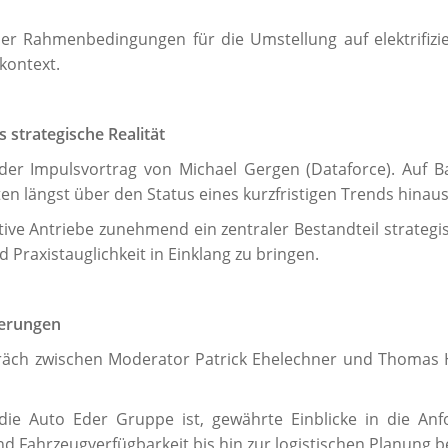
r Rahmenbedingungen für die Umstellung auf elektrifizier
kontext.
s strategische Realität
der Impulsvortrag von Michael Gergen (Dataforce). Auf 
otten längst über den Status eines kurzfristigen Trends hinau
tive Antriebe zunehmend ein zentraler Bestandteil strateg
d Praxistauglichkeit in Einklang zu bringen.
derungen
räch zwischen Moderator Patrick Ehelechner und Thomas
die Auto Eder Gruppe ist, gewährte Einblicke in die An
d Fahrzeugverfügbarkeit bis hin zur logistischen Planung b