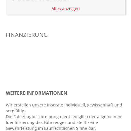
Aufmerksamkeitsassistent
Alles anzeigen
Automatisch abblendende Innen- und
Außenspiegel
Automatisch öffnende Heckklappe
FINANZIERUNG
Außenspiegel elekt. anklappbar
Berganfahrassistent
Bordcomputer
Colorverglasung
Diebstahlwarnanlage
Digitaler Radioempfang DAB+
Dynamische Leuchtweitenregulierung
WEITERE INFORMATIONEN
Einparkhilfe vorn und hinten
Elektr. Stabilitätsprogramm ESP
Wir erstellen unsere Inserate individuell, gewissenhaft und
sorgfältig.
Fahrer- /Beifahrerairbag
Die Fahrzeugbeschreibung dient lediglich der allgemeinen
Fahrlichtautomatik
Identifizierung des Fahrzeuges und stellt keine
Gewährleistung im kaufrechtlichen Sinne dar.
Fernlichtassistent