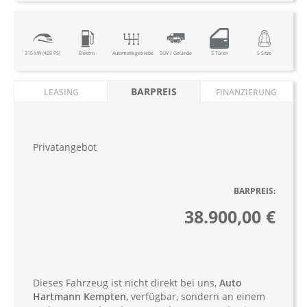
315 kW (428 PS)
Elektro
Automatikgetriebe
SUV / Gelände
5 Türen
5 Sitze
BARPREIS
LEASING
FINANZIERUNG
Privatangebot
BARPREIS:
38.900,00 €
Dieses Fahrzeug ist nicht direkt bei uns,
Auto
Hartmann Kempten
, verfügbar, sondern an einem