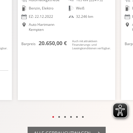
Benzin, Elektro
Weiß
EZ: 22.12.2022
32.246 km
Auto Hartmann
Kempten
Auch mit attraktiven
20.650,00 €
Barpreis
Barp
Finanzierungs- und
ügbar.
Leasingkonditionen verfügbar.