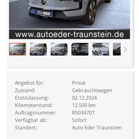
Zum
Anfang
der
Bildergalerie
Angebot für:
Privat
springen
Zustand:
Gebrauchtwagen
Erstzulassung:
02.12.2024
Kilometerstand:
12.500 km
Auftragsnummer:
RS034707
Verfügbar ab:
Sofort
Standort:
Auto Eder Traunstein