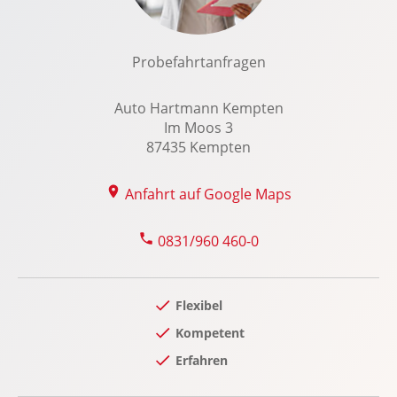
Lenkradheizung
Lenksäule verstellbar
Probefahrtanfragen
Lichtsensor
Lordosenstütze Fahrer/Beifahrer
Auto Hartmann Kempten
Im Moos 3
Notbremsassistent
87435 Kempten
Querverkehrswarnung hinten
Radio
Anfahrt auf Google Maps
Regensensor
Reifendruckkontrolle
0831/960 460-0
Reifenpannenset
Rücksitze klappbar
Flexibel
Seitenairbag vorn
Kompetent
Servotronic
Erfahren
Sitzheizung Fahrer/Beifahrer
Sonnenblende