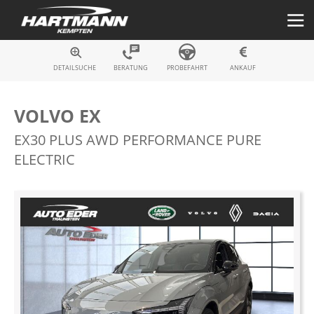
Fahrzeugsuche
DETAILSUCHE
BERATUNG
PROBEFAHRT
ANKAUF
VOLVO EX
EX30 PLUS AWD PERFORMANCE PURE
ELECTRIC
Zum
Ende
der
Bildergalerie
springen