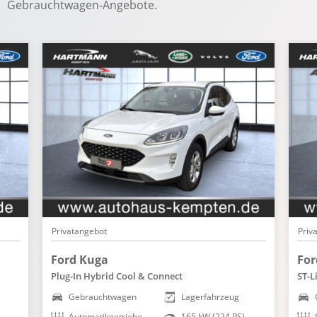
Gebrauchtwagen-Angebote.
Privatangebot
Priv
Ford Kuga
For
Plug-In Hybrid Cool & Connect
ST-L
Gebrauchtwagen
Lagerfahrzeug
Automatikgetriebe
165 kW (224 PS)