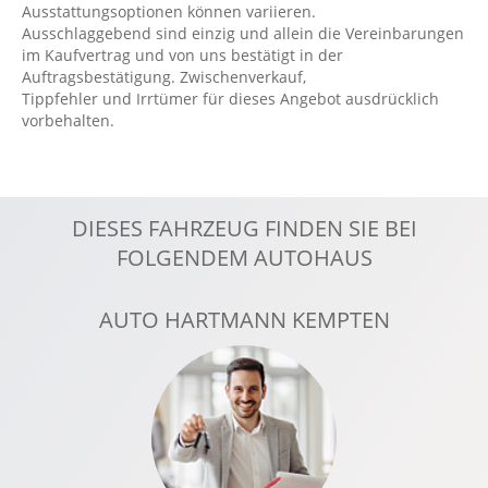
Ausstattungsoptionen können variieren.
Geschwindigkeitsbegrenzer
Ausschlaggebend sind einzig und allein die Vereinbarungen
im Kaufvertrag und von uns bestätigt in der
Handyvorbereitung Bluetooth
Auftragsbestätigung. Zwischenverkauf,
Harman/Kardon Soundsystem: Motor
Tippfehler und Irrtümer für dieses Angebot ausdrücklich
vorbehalten.
Hill Descent Control HDC
ISOFIX Kindersitzbefestigung Beifahrersitz
Kabelloses Laden für Handys
DIESES FAHRZEUG FINDEN SIE BEI
Keyless
FOLGENDEM AUTOHAUS
Klimaautomatik, 2 Zonen
Knieairbag Fahrer
AUTO HARTMANN KEMPTEN
Kollisionswarnung
Kopfairbag vorn
Ladekabel Mode 3 (Typ 2/2)
LED-Scheinwerfer
Leichtmetallfelgen: LM-Felgen 8x19 5-Speichen
Aero-Design