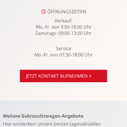
Sportlenkrad
ÖFFNUNGSZEITEN
Spurhalteassistent
Verkauf:
Spurwechselassistent
Mo.-Fr. von 9:00-18:00 Uhr
Standheizung: Elektrisch
Samstags: 09:00-13:00 Uhr
Surround-Kamerasystem
Service
Torque Vectoring Control
Mo.-Fr. von 07:30-18:00 Uhr
USB Anschluss, Bluetooth Audiostreaming
Verkehrszeichenerkennung
Volvo On Call
JETZT KONTAKT AUFNEHMEN
Wegfahrsperre
Winterpaket
WLAN Hotspot
Wärmepumpe
Weitere Gebrauchtwagen-Angebote
Zentralverriegelung
Hier entdecken: unsere besten tagesaktuellen