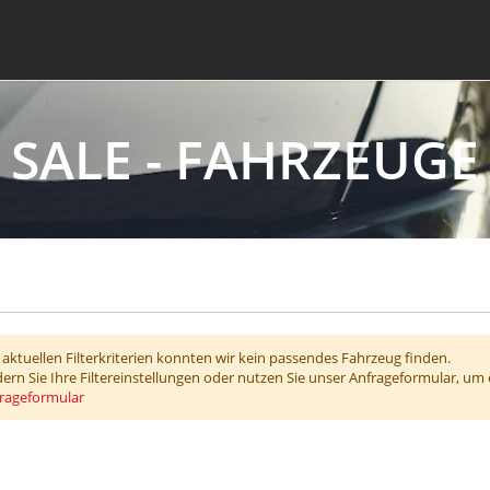
SALE - FAHRZEUGE
 aktuellen Filterkriterien konnten wir kein passendes Fahrzeug finden.
dern Sie Ihre Filtereinstellungen oder nutzen Sie unser Anfrageformular, um
rageformular