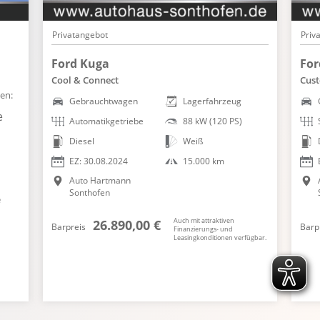
Zentralver. mit Fernbedienung
Privatangebot
Priv
Ford Kuga
For
Cool & Connect
Cust
en:
Gebrauchtwagen
Lagerfahrzeug
e
Automatikgetriebe
88 kW (120 PS)
Diesel
Weiß
EZ: 30.08.2024
15.000 km
Auto Hartmann
Sonthofen
e
Auch mit attraktiven
26.890,00 €
Barpreis
Barp
Finanzierungs- und
Leasingkonditionen verfügbar.