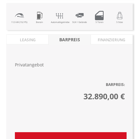
112 kW (152 PS)
Benzin
Automatikgetriebe
SUV / Gelände
5 Türen
5 Sitze
BARPREIS
LEASING
FINANZIERUNG
Privatangebot
BARPREIS:
32.890,00 €