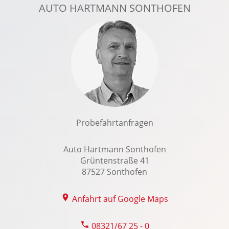
AUTO HARTMANN SONTHOFEN
Kabelloses Laden für Handys
Klimaautomatik, 2 Zonen
Kollisionswarnung
Kopfairbag vorn und hinten
Laderaumabdeckung
LED-Nebelscheinwerfer
LED-Scheinwerfer
LED-Tagfahrlicht
Probefahrtanfragen
Leichtmetallfelgen 18 Zoll
Lenkradheizung
Auto Hartmann Sonthofen
Grüntenstraße 41
Lenksäule verstellbar
87527 Sonthofen
Lichtsensor
Lordosenstütze Fahrer/Beifahrer
Anfahrt auf Google Maps
Multi-Funktions-Display
Multifunktions-Lederlenkrad
08321/67 25 - 0