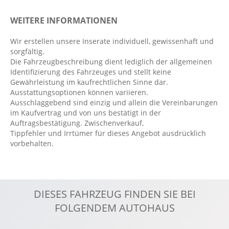
Digitaler Radioempfang DAB
WEITERE INFORMATIONEN
Digitales Kombiinstrument
Dynamische Leuchtweitenregulierung
Wir erstellen unsere Inserate individuell, gewissenhaft und
sorgfältig.
Einparkhilfe vorn und hinten
Die Fahrzeugbeschreibung dient lediglich der allgemeinen
Elektr. Stabilitätsprogramm ESP
Identifizierung des Fahrzeuges und stellt keine
Gewährleistung im kaufrechtlichen Sinne dar.
Fahrer- /Beifahrerairbag
Ausstattungsoptionen können variieren.
Fahrer-/Beifahrersitz höhenverstellbar
Ausschlaggebend sind einzig und allein die Vereinbarungen
im Kaufvertrag und von uns bestätigt in der
Fahrlichtautomatik
Auftragsbestätigung. Zwischenverkauf,
Fensterheber elektrisch 4-fach
Tippfehler und Irrtümer für dieses Angebot ausdrücklich
vorbehalten.
Fernlichtassistent
FordPass Connect
Geschwindigkeitsbegrenzer
DIESES FAHRZEUG FINDEN SIE BEI
Getränkehalter vorn
FOLGENDEM AUTOHAUS
Handyvorbereitung Bluetooth
ISOFIX Kindersitzbefestigung