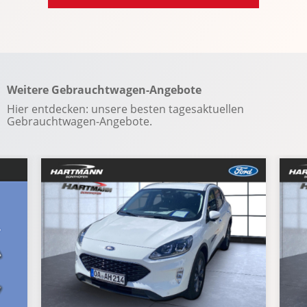
Sonnenblende
Soundsystem
Sportfahrwerk
Sportsitze
Weitere Gebrauchtwagen-Angebote
Spracheingabesystem
Hier entdecken: unsere besten tagesaktuellen
Spurhalteassistent
Gebrauchtwagen-Angebote.
Spurwechselassistent
Start-Stopp System
Tempomat
Totwinkel-Assistent
USB Anschluss
Verkehrszeichenerkennung
Wegfahrsperre
Winterpaket
WLAN Hotspot