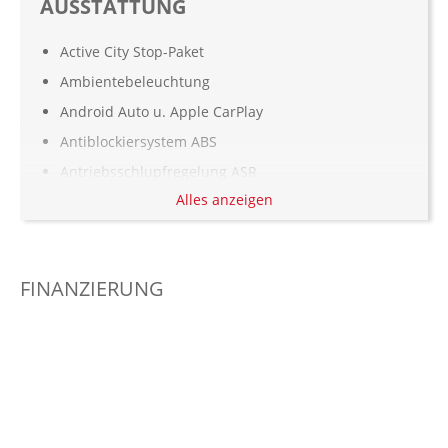
AUSSTATTUNG
Active City Stop-Paket
Ambientebeleuchtung
Android Auto u. Apple CarPlay
Antiblockiersystem ABS
Antriebsschlupfregelung ASR
Alles anzeigen
Armauflage Fahrer/Beifahrer
Automatisch abblendender Innenspiegel
Außenspiegel elekt. verstell- & anklappbar,
FINANZIERUNG
beheizt
beheizbare Frontscheibe
Berganfahrassistent
Bordcomputer
Dachreling: Schwarz
Dachspoiler