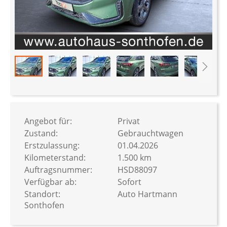
Zum
Anfang
der
Bildergalerie
Angebot für:
Privat
springen
Zustand:
Gebrauchtwagen
Erstzulassung:
01.04.2026
Kilometerstand:
1.500 km
Auftragsnummer:
HSD88097
Verfügbar ab:
Sofort
Standort:
Auto Hartmann
Sonthofen