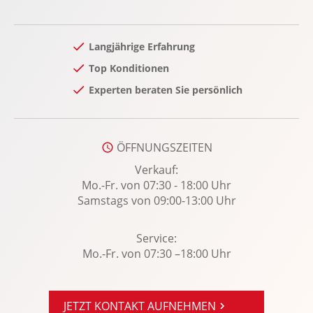
MyKey Schlüsselsystem
Notbremsassistent
Langjährige Erfahrung
Notrad
Top Konditionen
Notrufsystem
Experten beraten Sie persönlich
Optikpaket: Body-Styling-Paket
Power KeyFree-Startfunktion
Radio
ÖFFNUNGSZEITEN
Radio-Navigationssystem: Ford SYNC
Verkauf:
Regensensor
Mo.-Fr. von 07:30 - 18:00 Uhr
Samstags von 09:00-13:00 Uhr
Reifendruckkontrolle
Rückfahrkamera
Service:
Rücksitze klapp- und teilbar
Mo.-Fr. von 07:30 –18:00 Uhr
Seitenairbag vorn
Servolenkung
JETZT KONTAKT AUFNEHMEN
Sitzheizung Fahrer/Beifahrer