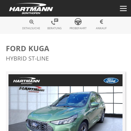
Fahrzeugsuche
DETAILSUCHE
BERATUNG
PROBEFAHRT
ANKAUF
FORD KUGA
HYBRID ST-LINE
Zum
Ende
der
Bildergalerie
springen