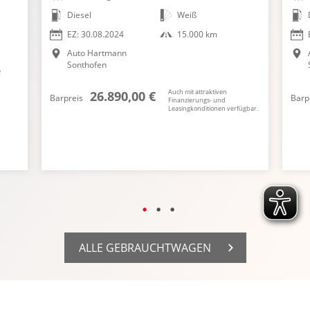
Diesel
Weiß
EZ: 30.08.2024
15.000 km
Auto Hartmann
Sonthofen
e
Auch mit attraktiven
26.890,00 €
Barpreis
Barp
Finanzierungs- und
Leasingkonditionen verfügbar.
ALLE GEBRAUCHTWAGEN