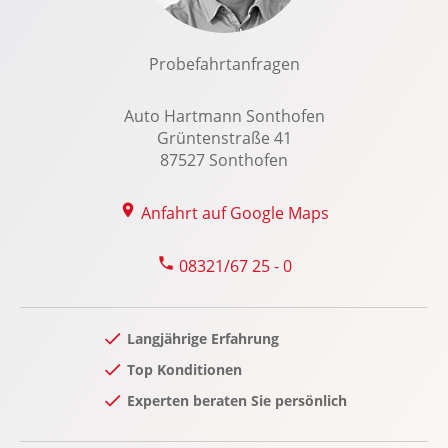
Schiebetür rechts
Seitenairbag vorn
Probefahrtanfragen
Servolenkung
Auto Hartmann Sonthofen
Sitzheizung
Grüntenstraße 41
Spracheingabesystem
87527 Sonthofen
Spurhalteassistent
Start-Stopp System
Anfahrt auf Google Maps
Stauassistent
08321/67 25 - 0
Tagfahrlicht
Touchscreen Bedienung
Trennwand mit Fenster
Langjährige Erfahrung
USB Anschluss, Bluetooth Audiostreaming
Top Konditionen
Verkehrszeichenerkennung
Experten beraten Sie persönlich
Wegfahrsperre