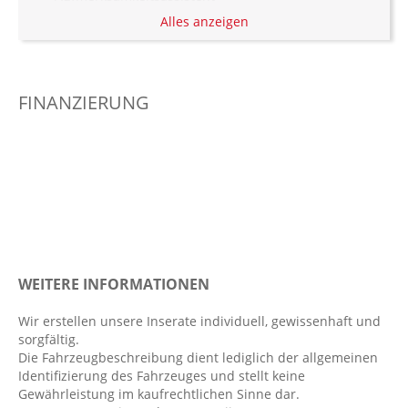
Alles anzeigen
Außenspiegel elekt. und beheizt
Berganfahrassistent
Bordcomputer
FINANZIERUNG
Dekoreinlagen Holz
Digitaler Radioempfang DAB
Digitales Kombiinstrument
Einparkhilfe vorn und hinten
Elektr. Stabilitätsprogramm ESP
Fahrer- /Beifahrerairbag
Fahrerassistenzpaket
WEITERE INFORMATIONEN
Fahrlichtautomatik
Wir erstellen unsere Inserate individuell, gewissenhaft und
Fensterheber elektrisch
sorgfältig.
FordPass Connect
Die Fahrzeugbeschreibung dient lediglich der allgemeinen
Identifizierung des Fahrzeuges und stellt keine
Ganzjahresreifen
Gewährleistung im kaufrechtlichen Sinne dar.
Geschwindigkeitsbegrenzer