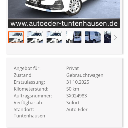
Zum
Anfang
der
Bildergalerie
Angebot für:
Privat
springen
Zustand:
Gebrauchtwagen
Erstzulassung:
31.10.2025
Kilometerstand:
50 km
Auftragsnummer:
SX024983
Verfügbar ab:
Sofort
Standort:
Auto Eder
Tuntenhausen