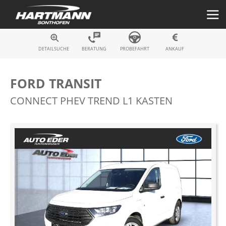
Fahrzeugsuche
DETAILSUCHE
BERATUNG
PROBEFAHRT
ANKAUF
FORD TRANSIT
CONNECT PHEV TREND L1 KASTEN
Zum
Ende
der
Bildergalerie
springen