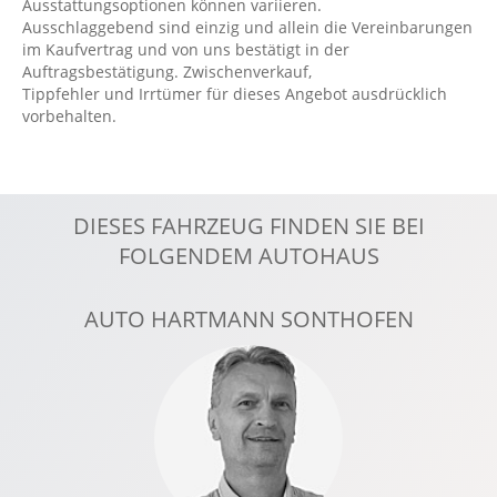
Ausstattungsoptionen können variieren.
Ausschlaggebend sind einzig und allein die Vereinbarungen
Gespannstabilisierung
im Kaufvertrag und von uns bestätigt in der
Handyvorbereitung Bluetooth
Auftragsbestätigung. Zwischenverkauf,
Tippfehler und Irrtümer für dieses Angebot ausdrücklich
Klimaautomatik, 2 Zonen
vorbehalten.
Kollisionswarnung
Kopfairbag vorn
Lenksäule verstellbar
DIESES FAHRZEUG FINDEN SIE BEI
Lichtsensor
FOLGENDEM AUTOHAUS
Multi-Funktions-Display
Navigationssystem
AUTO HARTMANN SONTHOFEN
Nebelscheinwerfer
Notbremsassistent
Notrufsystem
Radio
Reifendruckkontrolle
Reifenpannenset