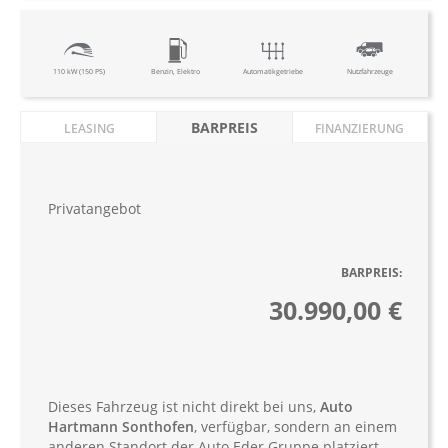
110 kW (150 PS)
Benzin, Elektro
Automatikgetriebe
Nutzfahrzeuge
BARPREIS
LEASING
FINANZIERUNG
Privatangebot
BARPREIS:
30.990,00 €
Dieses Fahrzeug ist nicht direkt bei uns,
Auto
Hartmann Sonthofen
, verfügbar, sondern an einem
anderen Standort der Auto Eder Gruppe platziert.