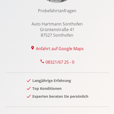
Nebelscheinwerfer
Notbremsassistent
Probefahrtanfragen
Optikpaket
Raucherpaket
Auto Hartmann Sonthofen
Grüntenstraße 41
Reifendruckkontrolle
87527 Sonthofen
Reserverad
Rückfahrkamera
Anfahrt auf Google Maps
Schiebetür rechts
Seitenwind Assistent
08321/67 25 - 0
Servolenkung
Sitzheizung Fahrer/Beifahrer
Langjährige Erfahrung
Spurhalteassistent
Top Konditionen
Tempomat
Experten beraten Sie persönlich
Touchscreen Bedienung
Trittbretter