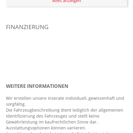
Alles anzeigen
Außenspiegel elekt. verstell- & anklappbar,
beheizt
Außentemperatur Anzeige
FINANZIERUNG
beheizbare Frontscheibe
Berganfahrhilfe
Bi-Xenon-Scheinwerfer
Bodenbelag Gummi
Bordcomputer
Bremsassistent
Colorverglasung
WEITERE INFORMATIONEN
Differentialsperre
Einparkhilfe vorn, hinten u. seitlich
Wir erstellen unsere Inserate individuell, gewissenhaft und
sorgfältig.
Elektr. Stabilitätsprogramm ESP
Die Fahrzeugbeschreibung dient lediglich der allgemeinen
Elektronisches Bremssystem EBS
Identifizierung des Fahrzeuges und stellt keine
Gewährleistung im kaufrechtlichen Sinne dar.
Fahrer- /Beifahrerairbag
Ausstattungsoptionen können variieren.
Fahrersitz höhenverstellbar