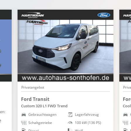
Privatangebot
Priv
Ford Transit
For
Custom 320 L1 FWD Trend
Cool
en:
Gebrauchtwagen
Lagerfahrzeug
e
Schaltgetriebe
100 kW (136 PS)
Diesel
Weiß