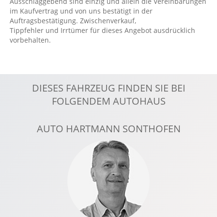
Ausschlaggebend sind einzig und allein die Vereinbarungen
im Kaufvertrag und von uns bestätigt in der
Fahrlichtautomatik
Auftragsbestätigung. Zwischenverkauf,
Fensterheber elektrisch
Tippfehler und Irrtümer für dieses Angebot ausdrücklich
vorbehalten.
FordPass Connect
Getränkehalter
Handyvorbereitung Bluetooth
DIESES FAHRZEUG FINDEN SIE BEI
Hecktüren 180° Öffnungswinkel
FOLGENDEM AUTOHAUS
Klimaanlage
Kurvenlicht
AUTO HARTMANN SONTHOFEN
LED-Tagfahrlicht
Leichtmetallfelgen
Lenksäule verstellbar
Lichtsensor
Multi-Funktions-Display
Multifunktions-Lederlenkrad