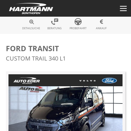
Fahrzeugsuche
DETAILSUCHE
BERATUNG
PROBEFAHRT
ANKAUF
FORD TRANSIT
CUSTOM TRAIL 340 L1
Zum
Ende
der
Bildergalerie
springen