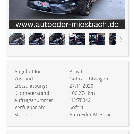
Zum
Anfang
der
Bildergalerie
Angebot für:
Privat
springen
Zustand:
Gebrauchtwagen
Erstzulassung:
27.11.2020
Kilometerstand:
100.274 km
Auftragsnummer:
1LY78842
Verfügbar ab:
Sofort
Standort:
Auto Eder Miesbach