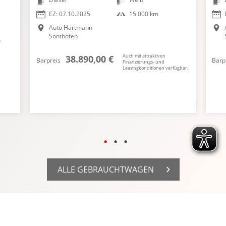
EZ: 07.10.2025
15.000 km
Auto Hartmann
Sonthofen
e
Auch mit attraktiven
38.890,00 €
Barpreis
Barp
Finanzierungs- und
Leasingkonditionen verfügbar.
ALLE GEBRAUCHTWAGEN