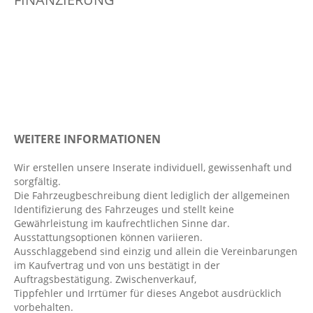
Digitaler Radioempfang DAB
Dynamische Leuchtweitenregulierung
Einparkhilfe hinten
Elektr. Stabilitätsprogramm ESP
Fahrer- /Beifahrerairbag
Fahrersitz höhenverstellbar
Fahrlichtautomatik
WEITERE INFORMATIONEN
Fensterheber elektrisch 2-fach
Wir erstellen unsere Inserate individuell, gewissenhaft und
Fernlichtassistent
sorgfältig.
Ganzjahresreifen
Die Fahrzeugbeschreibung dient lediglich der allgemeinen
Identifizierung des Fahrzeuges und stellt keine
Geschwindigkeitsbegrenzer
Gewährleistung im kaufrechtlichen Sinne dar.
Handyvorbereitung Bluetooth
Ausstattungsoptionen können variieren.
Ausschlaggebend sind einzig und allein die Vereinbarungen
Informations- und Servicesystem: Opel Connect
im Kaufvertrag und von uns bestätigt in der
ISOFIX Kindersitzbefestigung
Auftragsbestätigung. Zwischenverkauf,
Tippfehler und Irrtümer für dieses Angebot ausdrücklich
Klimaanlage
vorbehalten.