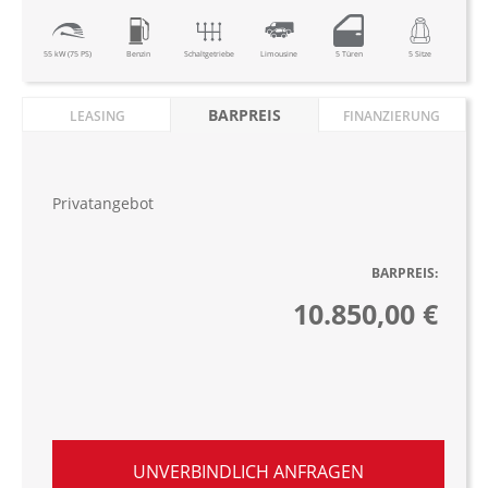
55 kW (75 PS)
Benzin
Schaltgetriebe
Limousine
5 Türen
5 Sitze
BARPREIS
LEASING
FINANZIERUNG
Privatangebot
BARPREIS:
10.850,00 €
UNVERBINDLICH ANFRAGEN