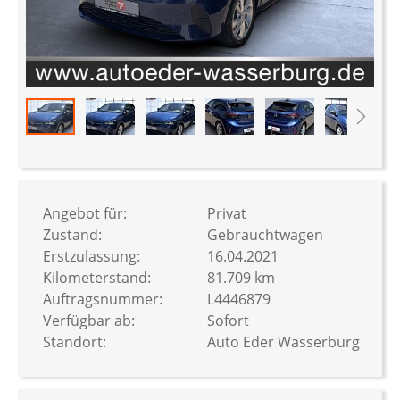
Zum
Anfang
der
Bildergalerie
Angebot für:
Privat
springen
Zustand:
Gebrauchtwagen
Erstzulassung:
16.04.2021
Kilometerstand:
81.709 km
Auftragsnummer:
L4446879
Verfügbar ab:
Sofort
Standort:
Auto Eder Wasserburg