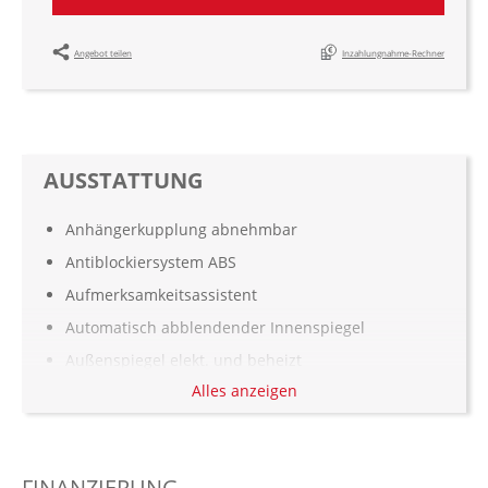
Angebot teilen
Inzahlungnahme-Rechner
AUSSTATTUNG
Anhängerkupplung abnehmbar
Antiblockiersystem ABS
Aufmerksamkeitsassistent
Automatisch abblendender Innenspiegel
Außenspiegel elekt. und beheizt
Alles anzeigen
Berganfahrassistent
Bordcomputer
Bremsassistent
FINANZIERUNG