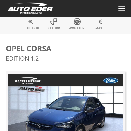
Fahrzeugsuche
DETAILSUCHE
BERATUNG
PROBEFAHRT
ANKAUF
OPEL CORSA
EDITION 1.2
Zum
Ende
der
Bildergalerie
springen