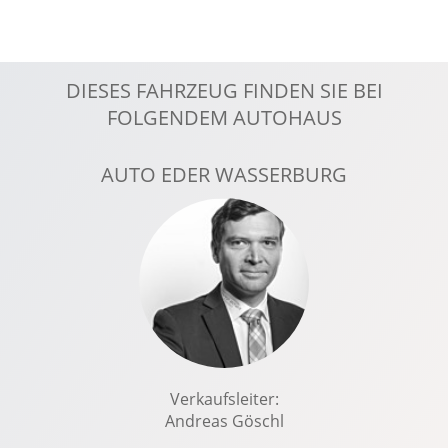
Komfortsitze
Kopfairbag vorn
LED-Scheinwerfer
DIESES FAHRZEUG FINDEN SIE BEI
LED-Tagfahrlicht
FOLGENDEM AUTOHAUS
Leichtmetallfelgen 16 Zoll
Lenkradheizung
AUTO EDER WASSERBURG
Lenksäule verstellbar
Licht- und Sichtpaket
Lichtsensor
Multi-Funktions-Display
Notrufsystem
Radio-Navigationssystem
Radio mit MP3
Regensensor
Verkaufsleiter:
Andreas Göschl
Reifendruckverlust-Warnung