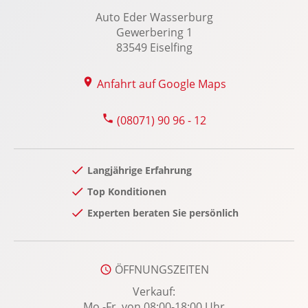
Reifenpannenset
Auto Eder Wasserburg
Rückfahrkamera
Gewerbering 1
Rücksitze klapp- und teilbar
83549 Eiselfing
Seitenairbag vorn
Anfahrt auf Google Maps
Servotronic
Sitzheizung Fahrer/Beifahrer
(08071) 90 96 - 12
Sportlederlenkrad
Spurhalteassistent
Start-Stopp System
Langjährige Erfahrung
Tempomat
Top Konditionen
Traction Control
Experten beraten Sie persönlich
USB Anschluss, Bluetooth Audiostreaming
Verkehrszeichenerkennung
ÖFFNUNGSZEITEN
Wärmeschutzverglasung: hinten abgedunkelt
Solar-Protect
Verkauf:
Mo.-Fr. von 08:00-18:00 Uhr