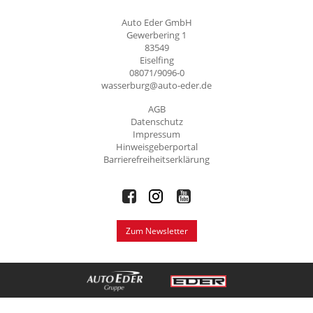
Auto Eder GmbH
Gewerbering 1
83549
Eiselfing
08071/9096-0
wasserburg@auto-eder.de
AGB
Datenschutz
Impressum
Hinweisgeberportal
Barrierefreiheitserklärung
Zum Newsletter