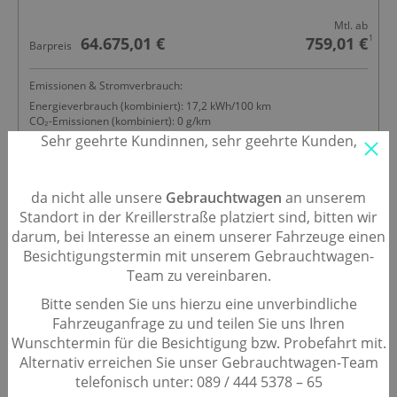
Mtl. ab
1
64.675,01 €
759,01 €
Barpreis
Emissionen & Stromverbrauch:
Energieverbrauch (kombiniert): 17,2 kWh/100 km
CO₂-Emissionen (kombiniert): 0 g/km
CO₂-Klasse: A
Sehr geehrte Kundinnen, sehr geehrte Kunden,
da nicht alle unsere
Gebrauchtwagen
an unserem
Standort in der Kreillerstraße platziert sind, bitten wir
darum, bei Interesse an einem unserer Fahrzeuge einen
Besichtigungstermin mit unserem Gebrauchtwagen-
Team zu vereinbaren.
Bitte senden Sie uns hierzu eine unverbindliche
Fahrzeuganfrage zu und teilen Sie uns Ihren
Wunschtermin für die Besichtigung bzw. Probefahrt mit.
Alternativ erreichen Sie unser Gebrauchtwagen-Team
telefonisch unter: 089 / 444 5378 – 65