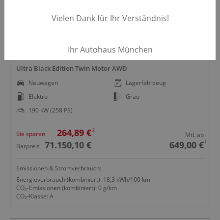
Vielen Dank für Ihr Verständnis!
Privatangebot
Ihr Autohaus München
Volvo EX40
Ultra Black Edition Twin Motor AWD
Neuwagen
Lagerfahrzeug
Elektro
Grau
190 kW (258 PS)
2
264,89 €
Sie sparen
Mtl. ab
1
71.150,10 €
649,00 €
Barpreis
Emissionen & Stromverbrauch:
Energieverbrauch (kombiniert): 18,3 kWh/100 km
CO₂-Emissionen (kombiniert): 0 g/km
CO₂-Klasse: A