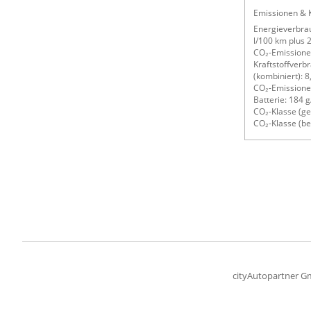
Emissionen & K
Energieverbrau
l/100 km plus
CO₂-Emissionen
Kraftstoffverb
(kombiniert): 8
CO₂-Emissionen
Batterie: 184 
CO₂-Klasse (ge
CO₂-Klasse (be
cityAutopartner 