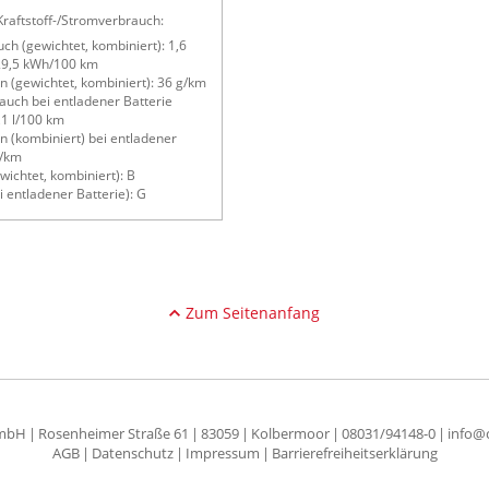
raftstoff-/Stromverbrauch:
ch (gewichtet, kombiniert): 1,6
 29,5 kWh/100 km
 (gewichtet, kombiniert): 36 g/km
rauch bei entladener Batterie
,1 l/100 km
 (kombiniert) bei entladener
g/km
wichtet, kombiniert): B
i entladener Batterie): G
Zum Seitenanfang
GmbH
Rosenheimer Straße 61
83059
Kolbermoor
08031/94148-0
info@c
AGB
Datenschutz
Impressum
Barrierefreiheitserklärung