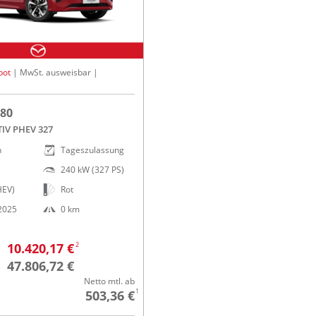
bot
| MwSt. ausweisbar |
80
TIV PHEV 327
n
Tageszulassung
240 kW (327 PS)
HEV)
Rot
.2025
0 km
2
10.420,17 €
47.806,72 €
Netto mtl. ab
1
503,36 €