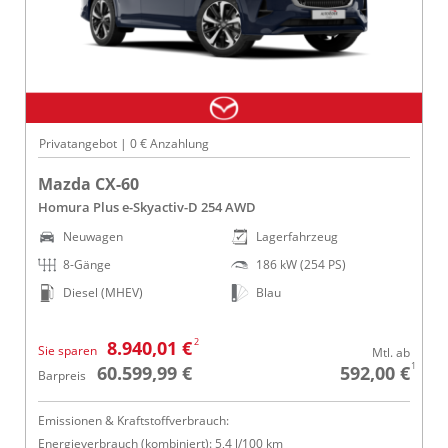
Privatangebot | 0 € Anzahlung
Mazda CX-60
Homura Plus e-Skyactiv-D 254 AWD
Neuwagen
Lagerfahrzeug
8-Gänge
186 kW (254 PS)
Diesel (MHEV)
Blau
2
8.940,01 €
Sie sparen
Mtl. ab
1
60.599,99 €
592,00 €
Barpreis
Emissionen & Kraftstoffverbrauch:
Energieverbrauch (kombiniert): 5,4 l/100 km