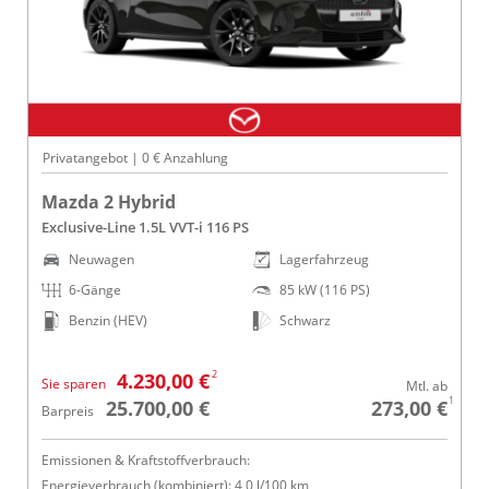
Privatangebot | 0 € Anzahlung
Mazda 2 Hybrid
Exclusive-Line 1.5L VVT-i 116 PS
Neuwagen
Lagerfahrzeug
6-Gänge
85 kW (116 PS)
Benzin (HEV)
Schwarz
2
4.230,00 €
Sie sparen
Mtl. ab
1
25.700,00 €
273,00 €
Barpreis
Emissionen & Kraftstoffverbrauch:
Energieverbrauch (kombiniert): 4,0 l/100 km