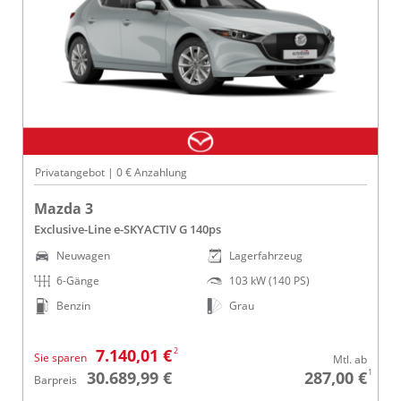
Privatangebot | 0 € Anzahlung
Mazda 3
Exclusive-Line e-SKYACTIV G 140ps
Neuwagen
Lagerfahrzeug
6-Gänge
103 kW (140 PS)
Benzin
Grau
2
7.140,01 €
Sie sparen
Mtl. ab
1
30.689,99 €
287,00 €
Barpreis