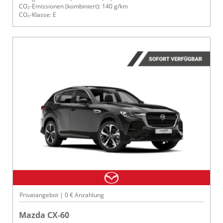
CO₂-Emissionen (kombiniert): 140 g/km
CO₂-Klasse: E
Privatangebot | 0 € Anzahlung
Mazda CX-60