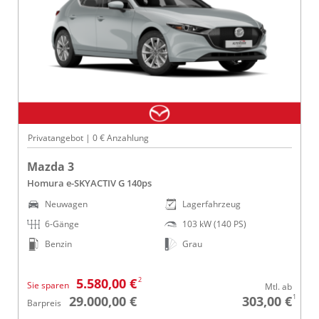
Privatangebot | 0 € Anzahlung
Mazda 3
Homura e-SKYACTIV G 140ps
Neuwagen
Lagerfahrzeug
6-Gänge
103 kW (140 PS)
Benzin
Grau
2
5.580,00 €
Sie sparen
Mtl. ab
1
29.000,00 €
303,00 €
Barpreis