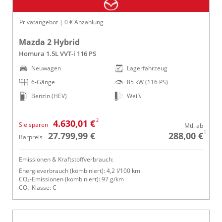
Privatangebot | 0 € Anzahlung
Mazda 2 Hybrid
Homura 1.5L VVT-i 116 PS
Neuwagen
Lagerfahrzeug
6-Gänge
85 kW (116 PS)
Benzin (HEV)
Weiß
2
4.630,01 €
Sie sparen
Mtl. ab
1
27.799,99 €
288,00 €
Barpreis
Emissionen & Kraftstoffverbrauch:
Energieverbrauch (kombiniert): 4,2 l/100 km
CO₂-Emissionen (kombiniert): 97 g/km
CO₂-Klasse: C