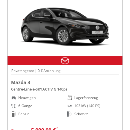
Privatangebot | 0 € Anzahlung
Mazda 3
Centre-Line e-SKYACTIV G 140ps
Neuwagen
Lagerfahrzeug
6-Gänge
103 kW (140 PS)
Benzin
Schwarz
2
5.990,00 €