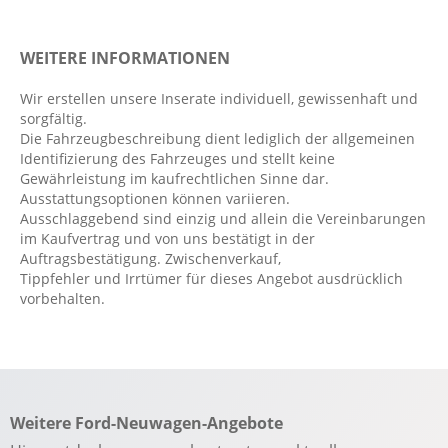
LICHT & SICHT
WEITERE INFORMATIONEN
LED-Scheinwerfer
Wir erstellen unsere Inserate individuell, gewissenhaft und
TECHNIK
sorgfältig.
Die Fahrzeugbeschreibung dient lediglich der allgemeinen
Identifizierung des Fahrzeuges und stellt keine
Heckscheibenwischer
Gewährleistung im kaufrechtlichen Sinne dar.
Kindersicherung
Ausstattungsoptionen können variieren.
Ausschlaggebend sind einzig und allein die Vereinbarungen
im Kaufvertrag und von uns bestätigt in der
MULTIMEDIA
Auftragsbestätigung. Zwischenverkauf,
Tippfehler und Irrtümer für dieses Angebot ausdrücklich
DAB
vorbehalten.
USB Anschluss
SICHERHEIT & FAHRASSISTENZ
Außenspiegel mit Toten-Winkel-Assistent
Weitere Ford-Neuwagen-Angebote
Beifahrerairbag