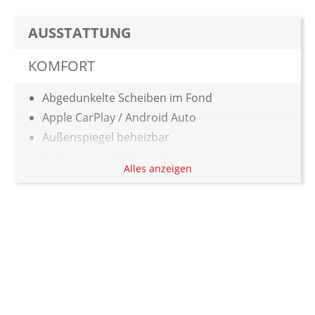
AUSSTATTUNG
KOMFORT
Abgedunkelte Scheiben im Fond
Apple CarPlay / Android Auto
Außenspiegel beheizbar
Außenspiegel elektrisch
Alles anzeigen
Beifahrersitz manuell höhenverstellbar
Fahrersitz manuell höhenverstellbar
Geschwindigkeitsregelanlage adaptiv
Keyless-System
Klimaautomatik
Rücksitzbank geteilt
Zentralverriegelung