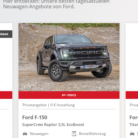
Hier entdecken: unsere besten tagesaktuellen
Neuwagen-Angebote von Ford.
Fahrerairbag
Fernlicht-Assistent
ISOFIX Kindersitzhalterung
Müdigkeitserkennung
Parksensor vorne + hinten
Regensensor
Reifendruckkontrolle
Rückfahrkamera
Seitenairbag
Spurhalteassistent
Verkehrszeichenerkennung
Privatangebot | 0 € Anzahlung
Priv
SONSTIGES
Ford F-150
For
Verzurrösen im Laderaum
SuperCrew Raptor 3,5L EcoBoost
Tita
Neuwagen
Bestellfahrzeug