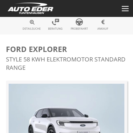
Fahrzeugsuche
DETAILSUCHE
BERATUNG
PROBEFAHRT
ANKAUF
FORD EXPLORER
STYLE 58 KWH ELEKTROMOTOR STANDARD
RANGE
Zum
Ende
der
Bildergalerie
springen