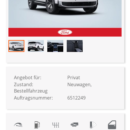
Zum
Anfang
der
Bildergalerie
Angebot für:
Privat
springen
Zustand:
Neuwagen,
Bestellfahrzeug
Auftragsnummer:
6512249