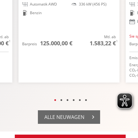
Automatik AWD
336 kW (456 PS)
Benzin
Sie 
tl. ab
Mtl. ab
1
1
00 €
125.000,00 €
1.583,22 €
Barpreis
Barp
Emis
Ener
CO₂-
CO₂-
ALLE NEUWAGEN