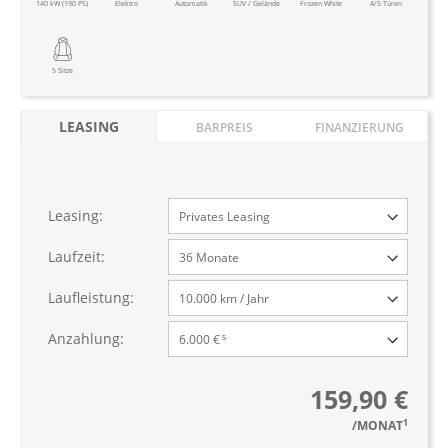
140 kW (190 PS)
Elektro
Automatik
SUV / Gelände
Frozen White
4/5 Türen
5 Sitze
LEASING
BARPREIS
FINANZIERUNG
Leasing:
Laufzeit:
Laufleistung:
Anzahlung:
159,90 €
1
/MONAT