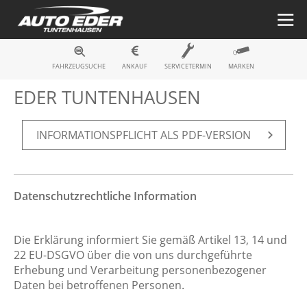
INFORMATIONSPFLICHT - AUTO
FAHRZEUGSUCHE
ANKAUF
SERVICETERMIN
MARKEN
EDER TUNTENHAUSEN
IN­FOR­MA­TI­ONS­PFLICHT ALS PDF-VER­SI­ON
Datenschutzrechtliche Information
Die Erklärung informiert Sie gemäß Artikel 13, 14 und
22 EU-DSGVO über die von uns durchgeführte
Erhebung und Verarbeitung personenbezogener
Daten bei betroffenen Personen.