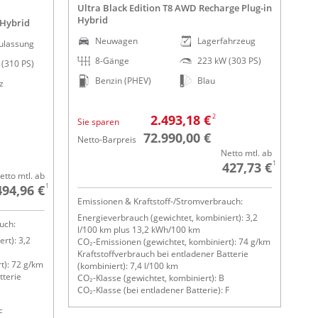
Ultra Black Edition T8 AWD Recharge Plug-in
Hybrid
 Hybrid
Neuwagen
Lagerfahrzeug
ulassung
8-Gänge
223 kW (303 PS)
(310 PS)
Benzin (PHEV)
Blau
z
2
2.493,18 €
Sie sparen
72.990,00 €
Netto-Barpreis
Netto mtl. ab
1
427,73 €
etto mtl. ab
1
494,96 €
Emissionen & Kraftstoff-/Stromverbrauch:
Energieverbrauch (gewichtet, kombiniert): 3,2
uch:
l/100 km plus 13,2 kWh/100 km
rt): 3,2
CO₂-Emissionen (gewichtet, kombiniert): 74 g/km
Kraftstoffverbrauch bei entladener Batterie
t): 72 g/km
(kombiniert): 7,4 l/100 km
tterie
CO₂-Klasse (gewichtet, kombiniert): B
CO₂-Klasse (bei entladener Batterie): F
F