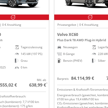
 | 0 € Anzahlung
Privatangebot | 0 € Anzahlung
0
Volvo XC60
in
Plus Dark T8 AWD Plug-in Hybrid
n
Tageszulassung
Neuwagen
Lagerf
145 kW (197 PS)
8-Gänge
228 kW 
Grau
Benzin (PHEV)
Silber
.2025
0 km
84.114,99 €
Barpreis
Mtl. ab
1
.555,02 €
638,99 €
Emissionen & Kraftstoff-/Stromverbra
Energieverbrauch (gewichtet, kombinie
raftstoffverbrauch:
l/100 km plus 19,4 kWh/100 km
ch (kombiniert): 7,7 l/100 km
CO₂-Emissionen (gewichtet, kombinier
 (kombiniert): 175 g/km
Kraftstoffverbrauch bei entladener Ba