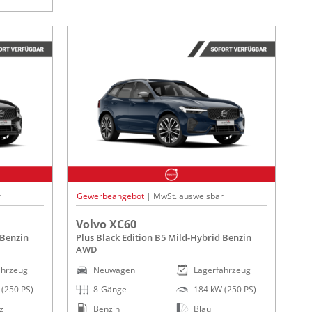
r
Gewerbeangebot
| MwSt. ausweisbar
Volvo XC60
 Benzin
Plus Black Edition B5 Mild-Hybrid Benzin
AWD
ahrzeug
Neuwagen
Lagerfahrzeug
(250 PS)
8-Gänge
184 kW (250 PS)
z
Benzin
Blau