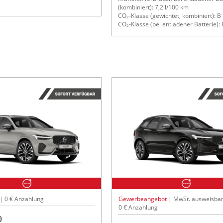
(kombiniert): 7,2 l/100 km
CO₂-Klasse (gewichtet, kombiniert): B
CO₂-Klasse (bei entladener Batterie): 
 | 0 € Anzahlung
Gewerbeangebot
| MwSt. ausweisbar
0 € Anzahlung
0