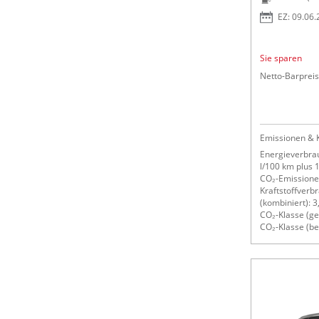
EZ: 09.06
Sie sparen
Netto-Barpreis
Emissionen & K
Energieverbrau
l/100 km plus
CO₂-Emissionen
Kraftstoffverb
(kombiniert): 3
CO₂-Klasse (ge
CO₂-Klasse (bei