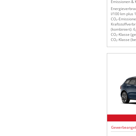
Emissionen & K
Energieverbrau
l/100 km plus
CO₂-Emissionen
Kraftstoffverb
(kombiniert): 6
CO₂-Klasse (ge
CO₂-Klasse (bei
Gewerbeange