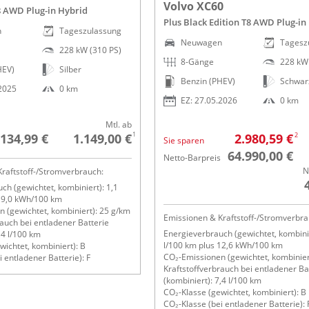
Volvo XC60
8 AWD Plug-in Hybrid
Plus Black Edition T8 AWD Plug-in
n
Tageszulassung
Neuwagen
Tagesz
228 kW (310 PS)
8-Gänge
228 kW 
HEV)
Silber
Benzin (PHEV)
Schwar
.2025
0 km
EZ: 27.05.2026
0 km
Mtl. ab
1
2
.134,99 €
1.149,00 €
2.980,59 €
Sie sparen
64.990,00 €
Netto-Barpreis
N
raftstoff-/Stromverbrauch:
ch (gewichtet, kombiniert): 1,1
 19,0 kWh/100 km
 (gewichtet, kombiniert): 25 g/km
Emissionen & Kraftstoff-/Stromverbra
rauch bei entladener Batterie
Energieverbrauch (gewichtet, kombinie
,4 l/100 km
l/100 km plus 12,6 kWh/100 km
wichtet, kombiniert): B
CO₂-Emissionen (gewichtet, kombinier
 entladener Batterie): F
Kraftstoffverbrauch bei entladener Ba
(kombiniert): 7,4 l/100 km
CO₂-Klasse (gewichtet, kombiniert): B
CO₂-Klasse (bei entladener Batterie): 