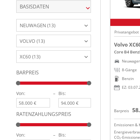
BASISDATEN
NEUWAGEN (13)
Privatangebot
VOLVO (13)
Volvo XC6
Core B4 Benz
XC60 (13)
Neuwage
8-Gänge
BARPREIS
Benzin
EZ: 03.07
Von:
–
Bis:
58
Barpreis
RATENZAHLUNGSPREIS
Emissionen & K
Energieverbrau
Von:
–
Bis:
CO₂-Emissionen