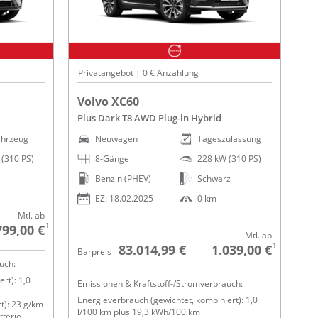
Privatangebot | 0 € Anzahlung
Volvo XC60
Plus Dark T8 AWD Plug-in Hybrid
ahrzeug
Neuwagen
Tageszulassung
(310 PS)
8-Gänge
228 kW (310 PS)
Benzin (PHEV)
Schwarz
EZ: 18.02.2025
0 km
Mtl. ab
1
799,00 €
Mtl. ab
1
83.014,99 €
1.039,00 €
Barpreis
uch:
rt): 1,0
Emissionen & Kraftstoff-/Stromverbrauch:
Energieverbrauch (gewichtet, kombiniert): 1,0
t): 23 g/km
l/100 km plus 19,3 kWh/100 km
tterie