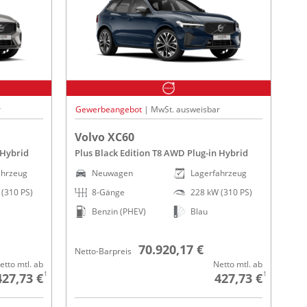
r
Gewerbeangebot
| MwSt. ausweisbar
Volvo XC60
 Hybrid
Plus Black Edition T8 AWD Plug-in Hybrid
ahrzeug
Neuwagen
Lagerfahrzeug
(310 PS)
8-Gänge
228 kW (310 PS)
Benzin (PHEV)
Blau
70.920,17 €
Netto-Barpreis
etto mtl. ab
Netto mtl. ab
1
1
427,73 €
427,73 €