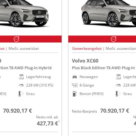
bot
| MwSt. ausweisbar
Gewerbeangebot
| MwSt. ausweisba
0
Volvo XC60
ition T8 AWD Plug-in Hybrid
Plus Black Edition T8 AWD Plug-in
n
Lagerfahrzeug
Neuwagen
Lagerf
228 kW (310 PS)
8-Gänge
228 kW 
HEV)
Grau
Benzin (PHEV)
Grau
70.920,17 €
70.920,17 €
Netto-Barpreis
Netto mtl. ab
N
1
427,73 €