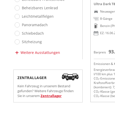
Ultra Dark T
Beheizbares Lenkrad
Neuwage
Leichtmetallfelgen
8-Gänge
Panoramadach
Benzin (P
Schiebedach
EZ: 16.06
Sitzheizung
93
Weitere Ausstattungen
Barpreis
Emissionen & K
Energieverbrau
l/100 km plus
ZENTRALLAGER
CO₂-Emissionen
Kraftstoffverb
Kein Fahrzeug in unserem Bestand
(kombiniert): 7
gefunden? Weitere Fahrzeuge finden
CO₂-Klasse (ge
Sie in unserem
Zentrallager
CO₂-Klasse (bei