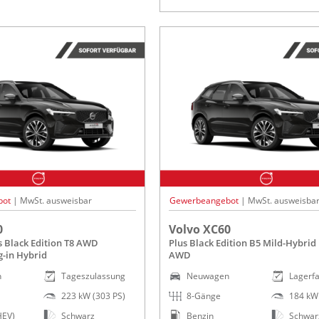
bot
| MwSt. ausweisbar
Gewerbeangebot
| MwSt. ausweisba
0
Volvo XC60
s Black Edition T8 AWD
Plus Black Edition B5 Mild-Hybrid
g-in Hybrid
AWD
n
Tageszulassung
Neuwagen
Lagerf
223 kW (303 PS)
8-Gänge
184 kW 
HEV)
Schwarz
Benzin
Schwar