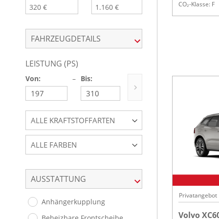
CO₂-Klasse: F
FAHRZEUGDETAILS
LEISTUNG (PS)
Von:
–
Bis:
ALLE KRAFTSTOFFARTEN
ALLE FARBEN
AUSSTATTUNG
Privatangebot
Anhängerkupplung
Volvo XC6
Beheizbare Frontscheibe