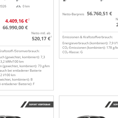
.2026
0 km
56.760,51 €
Netto-Barpreis
N
2
4.409,16 €
66.990,00 €
Netto mtl. ab
Emissionen & Kraftstoffverbrauch:
1
520,17 €
Energieverbrauch (kombiniert): 7,9 l/
CO₂-Emissionen (kombiniert): 178 g/
raftstoff-/Stromverbrauch:
CO₂-Klasse: G
ch (gewichtet, kombiniert): 7,3
 13,2 kWh/100 km
 (gewichtet, kombiniert): 73 g/km
rauch bei entladener Batterie
,2 l/100 km
wichtet, kombiniert): B
 entladener Batterie): F