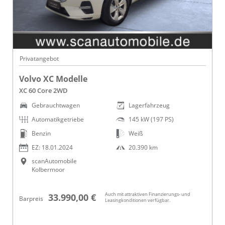
Privatangebot
Volvo XC Modelle
XC 60 Core 2WD
Gebrauchtwagen
Lagerfahrzeug
Automatikgetriebe
145 kW (197 PS)
Benzin
Weiß
EZ: 18.01.2024
20.390 km
scanAutomobile
Kolbermoor
Auch mit attraktiven Finanzierungs- und
33.990,00 €
Barpreis
Leasingkonditionen verfügbar.