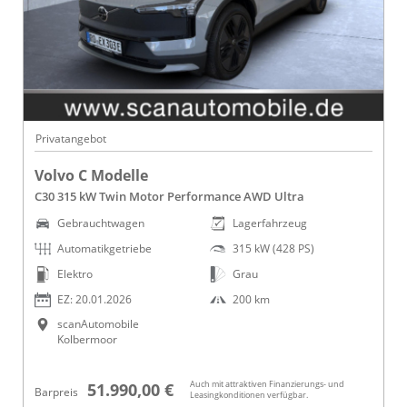
Privatangebot
Volvo C Modelle
C30 315 kW Twin Motor Performance AWD Ultra
Gebrauchtwagen
Lagerfahrzeug
Automatikgetriebe
315 kW (428 PS)
Elektro
Grau
EZ: 20.01.2026
200 km
scanAutomobile
Kolbermoor
Auch mit attraktiven Finanzierungs- und
51.990,00 €
Barpreis
Leasingkonditionen verfügbar.