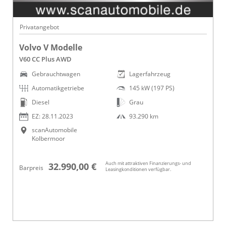
Privatangebot
Volvo V Modelle
V60 CC Plus AWD
Gebrauchtwagen
Lagerfahrzeug
Automatikgetriebe
145 kW (197 PS)
Diesel
Grau
EZ: 28.11.2023
93.290 km
scanAutomobile
Kolbermoor
Auch mit attraktiven Finanzierungs- und
32.990,00 €
Barpreis
Leasingkonditionen verfügbar.