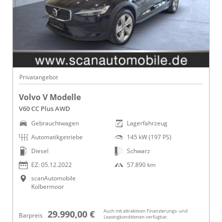
Privatangebot
Volvo V Modelle
V60 CC Plus AWD
Gebrauchtwagen
Lagerfahrzeug
Automatikgetriebe
145 kW (197 PS)
Diesel
Schwarz
EZ: 05.12.2022
57.890 km
scanAutomobile
Kolbermoor
Auch mit attraktiven Finanzierungs- und
29.990,00 €
Barpreis
Leasingkonditionen verfügbar.