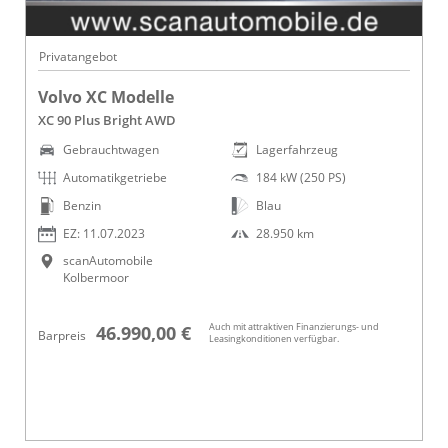
Privatangebot
Volvo XC Modelle
XC 90 Plus Bright AWD
Gebrauchtwagen
Lagerfahrzeug
Automatikgetriebe
184 kW (250 PS)
Benzin
Blau
EZ: 11.07.2023
28.950 km
scanAutomobile
Kolbermoor
Auch mit attraktiven Finanzierungs- und
46.990,00 €
Barpreis
Leasingkonditionen verfügbar.