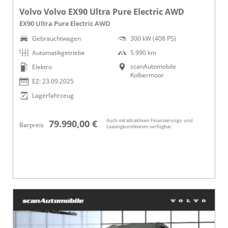
Volvo Volvo EX90 Ultra Pure Electric AWD
EX90 Ultra Pure Electric AWD
Gebrauchtwagen
300 kW (408 PS)
Automatikgetriebe
5.990 km
scanAutomobile
Elektro
Kolbermoor
EZ: 23.09.2025
Lagerfahrzeug
Auch mit attraktiven Finanzierungs- und
79.990,00 €
Barpreis
Leasingkonditionen verfügbar.