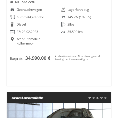
XC 60 Core 2WD
Gebrauchtwagen
Lagerfahrzeug
Automatikgetriebe
145 kW (197 PS)
Diesel
Silber
EZ: 23.02.2023
35.590 km
scanAutomobile
Kolbermoor
Auch mit attraktiven Finanzierungs- und
34.990,00 €
Barpreis
Leasingkonditionen verfügbar.