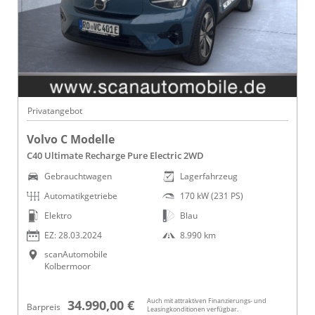
Privatangebot
Volvo C Modelle
C40 Ultimate Recharge Pure Electric 2WD
Gebrauchtwagen
Lagerfahrzeug
Automatikgetriebe
170 kW (231 PS)
Elektro
Blau
EZ: 28.03.2024
8.990 km
scanAutomobile
Kolbermoor
Auch mit attraktiven Finanzierungs- und
34.990,00 €
Barpreis
Leasingkonditionen verfügbar.