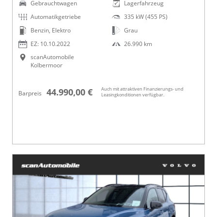
Gebrauchtwagen
Lagerfahrzeug
Automatikgetriebe
335 kW (455 PS)
Benzin, Elektro
Grau
EZ: 10.10.2022
26.990 km
scanAutomobile
Kolbermoor
Auch mit attraktiven Finanzierungs- und
44.990,00 €
Barpreis
Leasingkonditionen verfügbar.