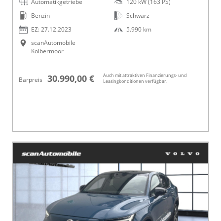
Automatikgetriebe
120 kW (163 PS)
Benzin
Schwarz
EZ: 27.12.2023
5.990 km
scanAutomobile
Kolbermoor
Auch mit attraktiven Finanzierungs- und
30.990,00 €
Barpreis
Leasingkonditionen verfügbar.