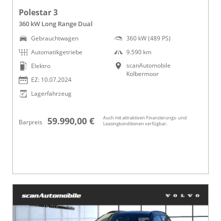
Polestar 3
360 kW Long Range Dual
Gebrauchtwagen
360 kW (489 PS)
Automatikgetriebe
9.590 km
scanAutomobile
Elektro
Kolbermoor
EZ: 10.07.2024
Lagerfahrzeug
Auch mit attraktiven Finanzierungs- und
59.990,00 €
Barpreis
Leasingkonditionen verfügbar.