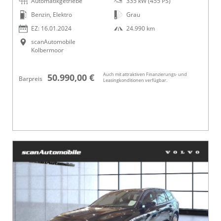
Automatikgetriebe
335 kW (455 PS)
Benzin, Elektro
Grau
EZ: 16.01.2024
24.990 km
scanAutomobile
Kolbermoor
Auch mit attraktiven Finanzierungs- und
50.990,00 €
Barpreis
Leasingkonditionen verfügbar.