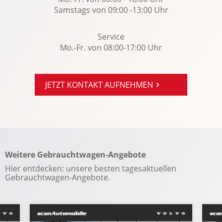
Rückfahrkamera
Samstags von 09:00 -13:00 Uhr
Rücksitze klappbar
Seitenairbag vorn
Service
Mo.-Fr. von 08:00-17:00 Uhr
Servotronic
Sitzheizung vorn u. hinten
Soundsystem
JETZT KONTAKT AUFNEHMEN
Spurhalteassistent
Start-Stopp System
Tempomat
Torque Vectoring Control
Weitere Gebrauchtwagen-Angebote
USB Anschluss
Hier entdecken: unsere besten tagesaktuellen
Verkehrszeichenerkennung
Gebrauchtwagen-Angebote.
Volvo On Call
Wegfahrsperre
Winterpaket