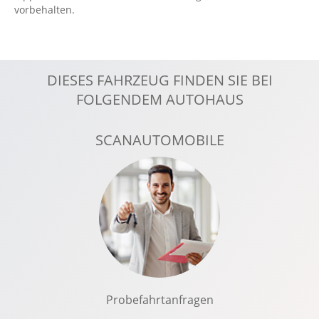
Elektr. Stabilitätsprogramm ESP
vorbehalten.
Fahrer- /Beifahrerairbag
Fahrer-/Beifahrersitz elektrisch
Fahrerassistenzpaket: Connected Safety
DIESES FAHRZEUG FINDEN SIE BEI
Fensterheber elektrisch 4-fach
FOLGENDEM AUTOHAUS
Fernlichtassistent
Handyvorbereitung Bluetooth
SCANAUTOMOBILE
Hill Descent Control HDC
ISOFIX Kindersitzbefestigung
Kabelloses Laden für Handys
Keyless-Start
Klimaautomatik, 2 Zonen
Komfort Paket
Komfortsitz Fahrer/Beifahrer
Probefahrtanfragen
Kopfairbag vorn