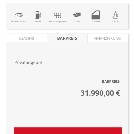
145 kW (197 PS)
Diesel
Automatikgetriebe
Kombi
5 Türen
5 Sitze
BARPREIS
LEASING
FINANZIERUNG
Privatangebot
BARPREIS:
31.990,00 €