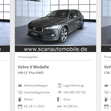
WLAN Hotspot
Zentralver. mit Fernbedienung
Privatangebot
Priv
Volvo V Modelle
Vol
V60 CC Plus AWD
C30 
Gebrauchtwagen
Lagerfahrzeug
Automatikgetriebe
145 kW (197 PS)
Diesel
Grau
EZ: 28.11.2023
93.290 km