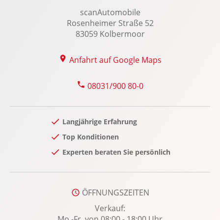
Laderaumabdeckung
scanAutomobile
LED-Scheinwerfer
Rosenheimer Straße 52
83059 Kolbermoor
LED-Tagfahrlicht
Leichtmetallfelgen 18 Zoll
Anfahrt auf Google Maps
Lenkradheizung
Lenksäule verstellbar
08031/900 80-0
Lordosenstütze Fahrer/Beifahrer
Memoryfunktion Fahrer-/Beifahrersitz
Langjährige Erfahrung
Multifunktionslenkrad
Top Konditionen
Navigationssystem
Experten beraten Sie persönlich
Notbremsassistent
Radio
Regensensor
ÖFFNUNGSZEITEN
Reifendruckkontrolle
Verkauf:
Reifenpannenset
Mo.-Fr. von 08:00 - 18:00 Uhr