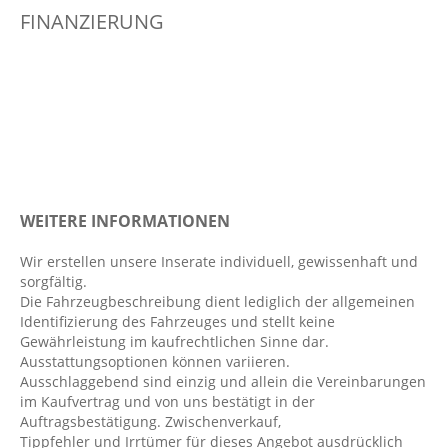
FINANZIERUNG
Automatisch öffnende Heckklappe
Außenspiegel elekt. verstell- & anklappbar,
beheizt
Außentemperatur Anzeige
Berganfahrassistent
Bordcomputer
Colorverglasung
WEITERE INFORMATIONEN
Dachreling: Aluminium-Optik
Dachspoiler
Wir erstellen unsere Inserate individuell, gewissenhaft und
sorgfältig.
Dekoreinlagen Aluminium: Metall Mesh
Die Fahrzeugbeschreibung dient lediglich der allgemeinen
Digitaler Radioempfang DAB+
Identifizierung des Fahrzeuges und stellt keine
Gewährleistung im kaufrechtlichen Sinne dar.
Digitales Kombiinstrument
Ausstattungsoptionen können variieren.
Durchladesystem
Ausschlaggebend sind einzig und allein die Vereinbarungen
im Kaufvertrag und von uns bestätigt in der
Einparkhilfe vorn und hinten: Parkassistent-
Auftragsbestätigung. Zwischenverkauf,
Paket
Tippfehler und Irrtümer für dieses Angebot ausdrücklich