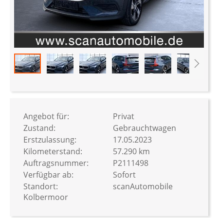
Zum
Anfang
der
Bildergalerie
Angebot für:
Privat
springen
Zustand:
Gebrauchtwagen
Erstzulassung:
17.05.2023
Kilometerstand:
57.290 km
Auftragsnummer:
P2111498
Verfügbar ab:
Sofort
Standort:
scanAutomobile
Kolbermoor