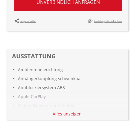
UNVERBINDLICH ANFRAGEN
Angebot teilen
Inzahlungnahme-Rechner
AUSSTATTUNG
Ambientebeleuchtung
Anhängerkupplung schwenkbar
Antiblockiersystem ABS
Apple CarPlay
Armauflage vorn und hinten
Alles anzeigen
Aufmerksamkeitsassistent
Automatisch abblendende Innen- und
Außenspiegel