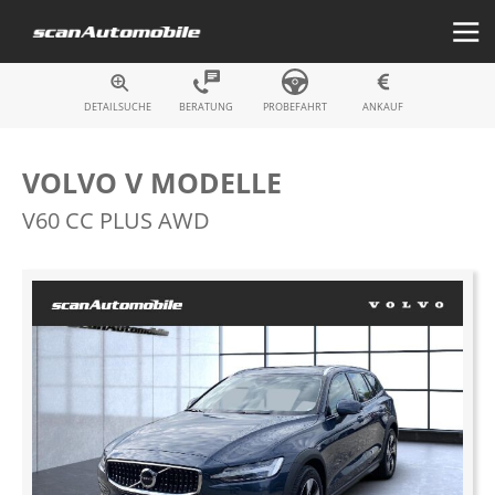
Fahrzeugsuche
DETAILSUCHE
BERATUNG
PROBEFAHRT
ANKAUF
VOLVO V MODELLE
V60 CC PLUS AWD
Zum
Ende
der
Bildergalerie
springen