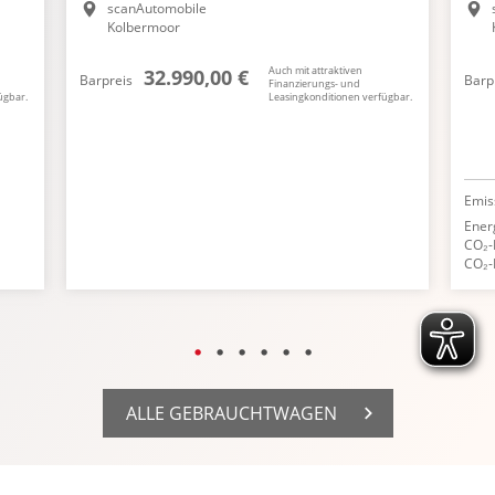
scanAutomobile
Kolbermoor
Auch mit attraktiven
32.990,00 €
Barpreis
Barp
Finanzierungs- und
ügbar.
Leasingkonditionen verfügbar.
Emis
Ener
CO₂-
CO₂-
ALLE GEBRAUCHTWAGEN