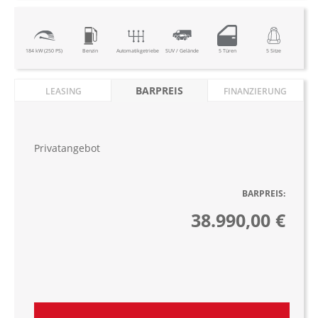
184 kW (250 PS)
Benzin
Automatikgetriebe
SUV / Gelände
5 Türen
5 Sitze
BARPREIS
LEASING
FINANZIERUNG
Privatangebot
BARPREIS:
38.990,00 €