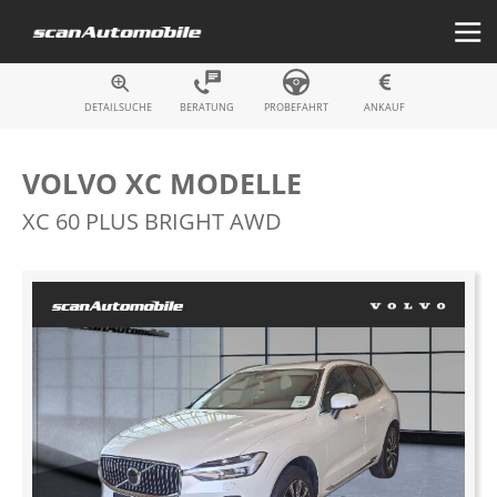
Fahrzeugsuche
DETAILSUCHE
BERATUNG
PROBEFAHRT
ANKAUF
VOLVO XC MODELLE
XC 60 PLUS BRIGHT AWD
Zum
Ende
der
Bildergalerie
springen