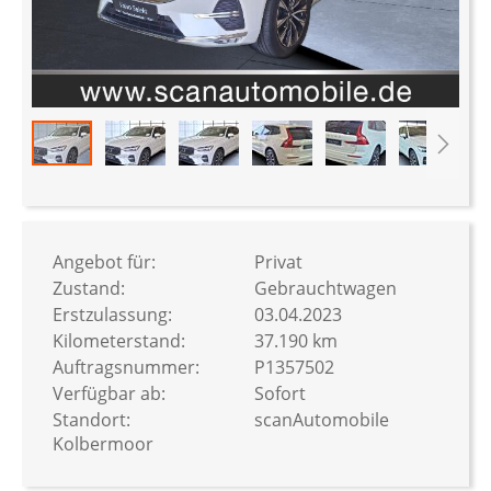
Zum
Anfang
der
Bildergalerie
Angebot für:
Privat
springen
Zustand:
Gebrauchtwagen
Erstzulassung:
03.04.2023
Kilometerstand:
37.190 km
Auftragsnummer:
P1357502
Verfügbar ab:
Sofort
Standort:
scanAutomobile
Kolbermoor