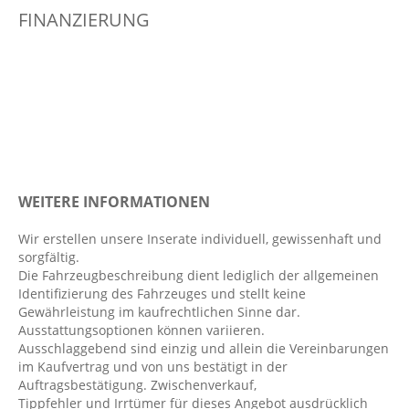
FINANZIERUNG
Außenspiegel elekt. verstell- & anklappbar,
beheizt
Außentemperatur Anzeige
Berganfahrassistent
Bordcomputer
Colorverglasung
Dachreling: Aluminium-Optik
WEITERE INFORMATIONEN
Dachspoiler
Digitaler Radioempfang DAB+
Wir erstellen unsere Inserate individuell, gewissenhaft und
sorgfältig.
Digitales Kombiinstrument
Die Fahrzeugbeschreibung dient lediglich der allgemeinen
Durchladesystem
Identifizierung des Fahrzeuges und stellt keine
Gewährleistung im kaufrechtlichen Sinne dar.
Einparkhilfe vorn und hinten: Parkassistent-
Ausstattungsoptionen können variieren.
Paket
Ausschlaggebend sind einzig und allein die Vereinbarungen
Elektr. Stabilitätsprogramm ESP
im Kaufvertrag und von uns bestätigt in der
Auftragsbestätigung. Zwischenverkauf,
Fahrer- /Beifahrerairbag
Tippfehler und Irrtümer für dieses Angebot ausdrücklich