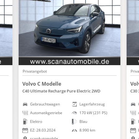
Torque Vectoring Control
Touchscreen Bedienung
USB Anschluss, Bluetooth Audiostreaming
Verkehrszeichenerkennung
Volvo On Call
Wegfahrsperre
Winterpaket
WLAN Hotspot
Privatangebot
Priv
Zentralver. mit Fernbedienung
Volvo C Modelle
Vol
C40 Ultimate Recharge Pure Electric 2WD
C30 
Gebrauchtwagen
Lagerfahrzeug
Automatikgetriebe
170 kW (231 PS)
Elektro
Blau
EZ: 28.03.2024
8.990 km
scanAutomobile