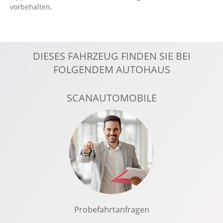
Fahrer-/Beifahrersitz elektrisch
vorbehalten.
Fahrerassistenzpaket: Connected Safety
Fensterheber elektrisch 4-fach
Geschwindigkeitsbegrenzer
DIESES FAHRZEUG FINDEN SIE BEI
Handyvorbereitung Bluetooth
FOLGENDEM AUTOHAUS
Harman/Kardon Soundsystem
Hill Descent Control HDC
SCANAUTOMOBILE
ISOFIX Kindersitzbefestigung
Kabelloses Laden für Handys
Keyless-Start
Klimaautomatik, 2 Zonen
Knieairbag Fahrer
Komfort Paket
Komfortsitze
Probefahrtanfragen
Kopfairbag vorn