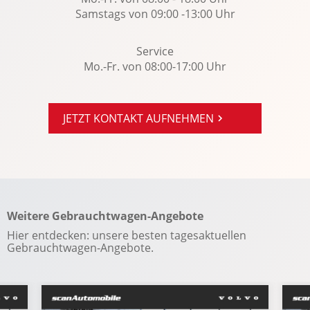
Notbremsassistent: Multikollisionsbremse
Samstags von 09:00 -13:00 Uhr
Radio
Regensensor
Service
Mo.-Fr. von 08:00-17:00 Uhr
Reifendruckkontrolle
Reifenpannenset
Rückfahrkamera
JETZT KONTAKT AUFNEHMEN
Rücksitze klappbar
Scheinwerferreinig.
Seitenairbag vorn
Servotronic
Sitzheizung vorn u. hinten
Weitere Gebrauchtwagen-Angebote
Spracheingabesystem
Hier entdecken: unsere besten tagesaktuellen
Gebrauchtwagen-Angebote.
Spurhalteassistent
Start-Stopp System
Tempomat