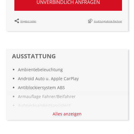
UNVERBINDLICH ANFRAGEN
Angebot teilen
Inzahlungnahme-Rechner
AUSSTATTUNG
Ambientebeleuchtung
Android Auto u. Apple CarPlay
Antiblockiersystem ABS
Armauflage Fahrer/Beifahrer
Aufmerksamkeitsassistent
Alles anzeigen
Automatisch abblendende Innen- und
Außenspiegel
Automatisch öffnende Heckklappe