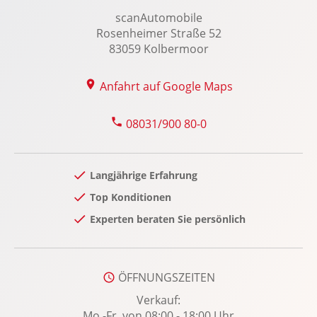
Kopfstützen vorn und hinten
scanAutomobile
Laderaumabdeckung
Rosenheimer Straße 52
83059 Kolbermoor
LED-Nebelscheinwerfer
LED-Scheinwerfer
Anfahrt auf Google Maps
LED-Tagfahrlicht
Leichtmetallfelgen: LM-Felgen 7.5x19 5-Y-
08031/900 80-0
Speichen Sport-Design
Lenkradheizung
Lenksäule verstellbar
Langjährige Erfahrung
Lichtpaket
Top Konditionen
Lordosenstütze Fahrer/Beifahrer
Experten beraten Sie persönlich
Memoryfunktion Fahrer-/Beifahrersitz
Multifunktionslenkrad
ÖFFNUNGSZEITEN
Navigationssystem
Verkauf:
Notbremsassistent
Mo.-Fr. von 08:00 - 18:00 Uhr