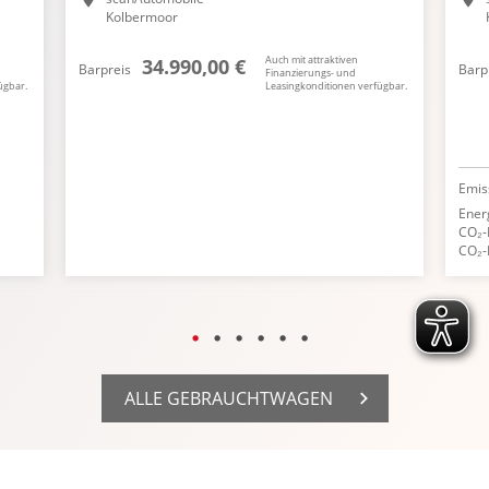
Kolbermoor
Auch mit attraktiven
34.990,00 €
Barpreis
Barp
Finanzierungs- und
ügbar.
Leasingkonditionen verfügbar.
Emis
Ener
CO₂-
CO₂-
ALLE GEBRAUCHTWAGEN