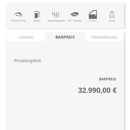
145 kW (197 PS)
Benzin
Automatikgetriebe
SUV / Gelände
5 Türen
5 Sitze
BARPREIS
LEASING
FINANZIERUNG
Privatangebot
BARPREIS:
32.990,00 €