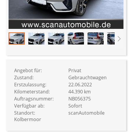
Zum
Anfang
der
Bildergalerie
Angebot für:
Privat
springen
Zustand:
Gebrauchtwagen
Erstzulassung:
22.06.2022
Kilometerstand:
44.390 km
Auftragsnummer:
NB056375
Verfügbar ab:
Sofort
Standort:
scanAutomobile
Kolbermoor