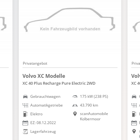
Tempomat
Torque Vectoring Control
Touchscreen Bedienung
Traktionskontrolle
USB Anschluss, Bluetooth Audiostreaming
Verkehrszeichenerkennung
Volvo On Call
Privatangebot
Priv
Wegfahrsperre
Volvo XC Modelle
Vol
Winterpaket
XC 40 Plus Recharge Pure Electric 2WD
XC 4
WLAN Hotspot
Gebrauchtwagen
175 kW (238 PS)
Zentralver. mit Fernbedienung
Automatikgetriebe
43.790 km
scanAutomobile
Elektro
Kolbermoor
EZ: 08.12.2022
Lagerfahrzeug