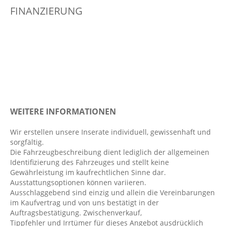
FINANZIERUNG
Automatisch öffnende Heckklappe
Außenspiegel elekt. verstell- & anklappbar,
beheizt
Außentemperatur Anzeige
Berganfahrassistent
Bordcomputer
Colorverglasung
WEITERE INFORMATIONEN
Dachreling: Schwarz
Dachspoiler
Wir erstellen unsere Inserate individuell, gewissenhaft und
sorgfältig.
Dekoreinlagen Aluminium: Metall Mesh
Die Fahrzeugbeschreibung dient lediglich der allgemeinen
Digitaler Radioempfang DAB+
Identifizierung des Fahrzeuges und stellt keine
Gewährleistung im kaufrechtlichen Sinne dar.
Digitales Kombiinstrument
Ausstattungsoptionen können variieren.
Durchladesystem
Ausschlaggebend sind einzig und allein die Vereinbarungen
im Kaufvertrag und von uns bestätigt in der
Einparkhilfe hinten
Auftragsbestätigung. Zwischenverkauf,
Elektr. Stabilitätsprogramm ESP
Tippfehler und Irrtümer für dieses Angebot ausdrücklich