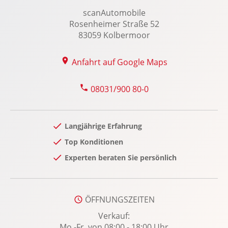
Kopfairbag vorn
scanAutomobile
Rosenheimer Straße 52
Kopfstützen vorn und hinten
83059 Kolbermoor
Laderaumabdeckung
LED-Nebelscheinwerfer
Anfahrt auf Google Maps
LED-Scheinwerfer
LED-Tagfahrlicht
08031/900 80-0
Leichtmetallfelgen: LM-Felgen 8.5x21 5-
Doppelspeichen Sport-Design
Langjährige Erfahrung
Lenkradheizung
Top Konditionen
Lenksäule verstellbar
Experten beraten Sie persönlich
Lordosenstütze Fahrer/Beifahrer
Memoryfunktion Fahrersitz
Multifunktions-Sportlenkrad
ÖFFNUNGSZEITEN
Navigationssystem
Verkauf:
Notbremsassistent
Mo.-Fr. von 08:00 - 18:00 Uhr