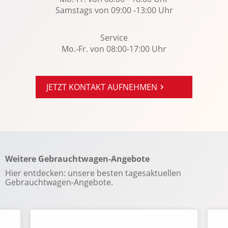
Notbremsassistent: Multikollisionsbremse
Samstags von 09:00 -13:00 Uhr
Panorama-Schiebedach elekt.
Radio
Service
Mo.-Fr. von 08:00-17:00 Uhr
Regensensor
Reifendruckkontrolle
Reifenpannenset
JETZT KONTAKT AUFNEHMEN
Rücksitze klappbar
Seitenairbag vorn
Servotronic
Sitzheizung Fahrer/Beifahrer
Weitere Gebrauchtwagen-Angebote
Soundsystem
Hier entdecken: unsere besten tagesaktuellen
Sportsitze
Gebrauchtwagen-Angebote.
Spracheingabesystem
Spurhalteassistent
Start-Stopp System