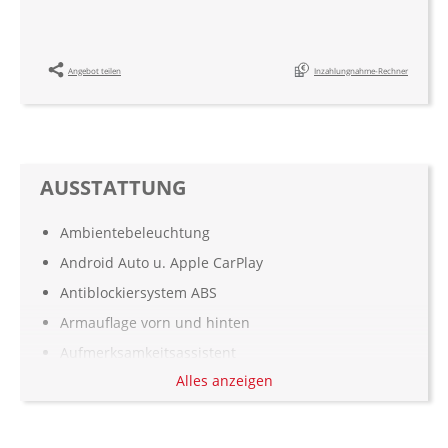
Angebot teilen
Inzahlungnahme-Rechner
AUSSTATTUNG
Ambientebeleuchtung
Android Auto u. Apple CarPlay
Antiblockiersystem ABS
Armauflage vorn und hinten
Aufmerksamkeitsassistent
Alles anzeigen
Ausstattungspaket: Digital-Paket
Automatisch abblendende Innen- und
Außenspiegel