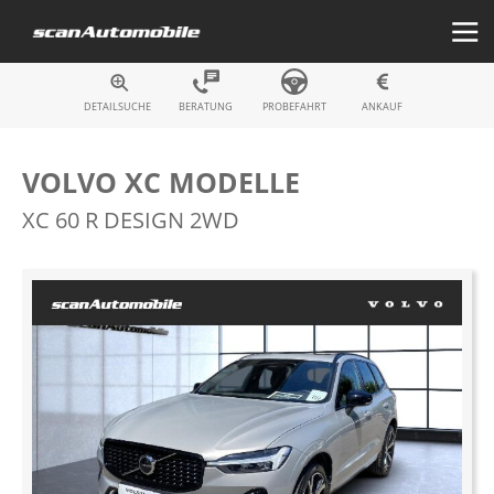
Fahrzeugsuche
DETAILSUCHE
BERATUNG
PROBEFAHRT
ANKAUF
VOLVO XC MODELLE
XC 60 R DESIGN 2WD
Zum
Ende
der
Bildergalerie
springen