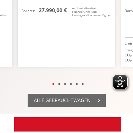
Auch mit attraktiven
27.990,00 €
Barpreis
Barp
Finanzierungs- und
ügbar.
Leasingkonditionen verfügbar.
Emis
Ener
CO₂-
CO₂-
ALLE GEBRAUCHTWAGEN