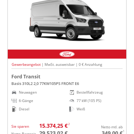
Gewerbeangebot
| MwSt. ausweisbar | 0 € Anzahlung
Ford Transit
Basis 310L2 2,0 77KW105PS FRONT E6
Neuwagen
Bestellfahrzeug
6-Gänge
77 kW (105 PS)
Diesel
Weiß
2
15.374,25 €
Sie sparen
Netto mtl. ab
1
29.523,02 €
349,00 €
Netto-Barpreis