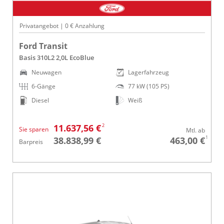
Privatangebot | 0 € Anzahlung
Ford Transit
Basis 310L2 2,0L EcoBlue
Neuwagen
Lagerfahrzeug
6-Gänge
77 kW (105 PS)
Diesel
Weiß
2
11.637,56 €
Sie sparen
Mtl. ab
1
38.838,99 €
463,00 €
Barpreis