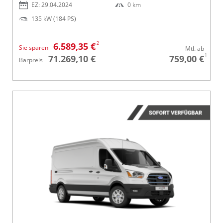
EZ: 29.04.2024
0 km
135 kW (184 PS)
2
6.589,35 €
Sie sparen
Mtl. ab
1
71.269,10 €
759,00 €
Barpreis