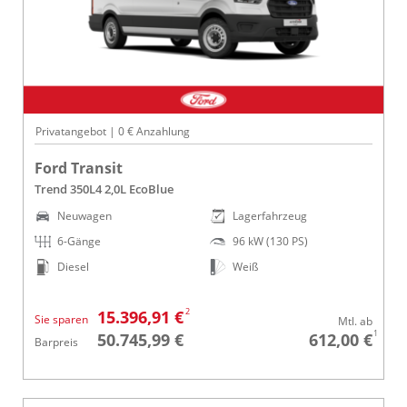
Privatangebot | 0 € Anzahlung
Ford Transit
Trend 350L4 2,0L EcoBlue
Neuwagen
Lagerfahrzeug
6-Gänge
96 kW (130 PS)
Diesel
Weiß
2
15.396,91 €
Sie sparen
Mtl. ab
1
50.745,99 €
612,00 €
Barpreis