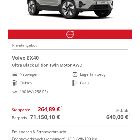
Privatangebot
Volvo EX40
Ultra Black Edition Twin Motor AWD
Neuwagen
Lagerfahrzeug
Elektro
Grau
190 kW (258 PS)
2
264,89 €
Sie sparen
Mtl. ab
1
71.150,10 €
649,00 €
Barpreis
Emissionen & Stromverbrauch:
Energieverbrauch (kombiniert): 18,3 kWh/100 km