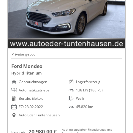
Privatangebot
Ford Mondeo
Hybrid Titanium
Gebrauchtwagen
Lagerfahrzeug
Automatikgetriebe
138 kW (188 PS)
Benzin, Elektro
Weiß
EZ: 23.02.2022
45.820 km
Auto Eder Tuntenhausen
Auch mit attraktiven Finanzierungs- und
20.980,00 €
Barpreis