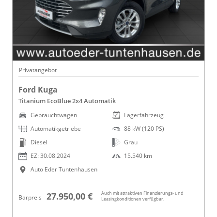
Privatangebot
Ford Kuga
Titanium EcoBlue 2x4 Automatik
Gebrauchtwagen
Lagerfahrzeug
Automatikgetriebe
88 kW (120 PS)
Diesel
Grau
EZ: 30.08.2024
15.540 km
Auto Eder Tuntenhausen
Auch mit attraktiven Finanzierungs- und
27.950,00 €
Barpreis
Leasingkonditionen verfügbar.