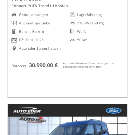
Connect PHEV Trend L1 Kasten
Gebrauchtwagen
Lagerfahrzeug
Automatikgetriebe
110 kW (150 PS)
Benzin, Elektro
Weiß
EZ: 31.10.2025
50 km
Auto Eder Tuntenhausen
Auch mit attraktiven Finanzierungs- und
30.990,00 €
Barpreis
Leasingkonditionen verfügbar.