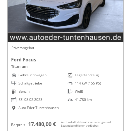
Privatangebot
Ford Focus
Titanium
Gebrauchtwagen
Lagerfahrzeug
Schaltgetriebe
114 kW (155 PS)
Benzin
Weiß
EZ: 08.02.2023
41.780 km
Auto Eder Tuntenhausen
Auch mit attraktiven Finanzierungs- und
17.480,00 €
Barpreis
Leasingkonditionen verfügbar.