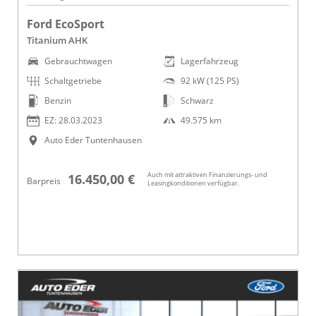
Ford EcoSport
Titanium AHK
Gebrauchtwagen
Lagerfahrzeug
Schaltgetriebe
92 kW (125 PS)
Benzin
Schwarz
EZ: 28.03.2023
49.575 km
Auto Eder Tuntenhausen
Auch mit attraktiven Finanzierungs- und
16.450,00 €
Barpreis
Leasingkonditionen verfügbar.