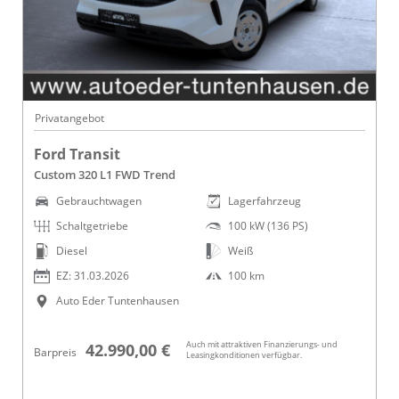
Privatangebot
Ford Transit
Custom 320 L1 FWD Trend
Gebrauchtwagen
Lagerfahrzeug
Schaltgetriebe
100 kW (136 PS)
Diesel
Weiß
EZ: 31.03.2026
100 km
Auto Eder Tuntenhausen
Auch mit attraktiven Finanzierungs- und
42.990,00 €
Barpreis
Leasingkonditionen verfügbar.