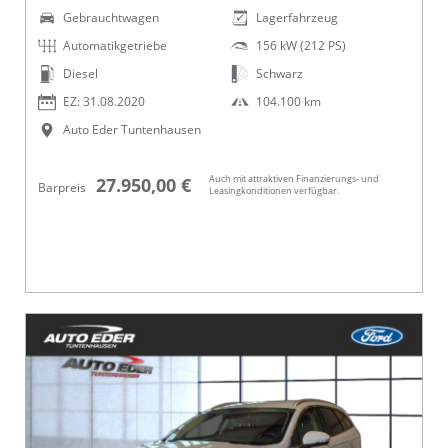
Gebrauchtwagen
Lagerfahrzeug
Automatikgetriebe
156 kW (212 PS)
Diesel
Schwarz
EZ: 31.08.2020
104.100 km
Auto Eder Tuntenhausen
Auch mit attraktiven Finanzierungs- und
27.950,00 €
Barpreis
Leasingkonditionen verfügbar.