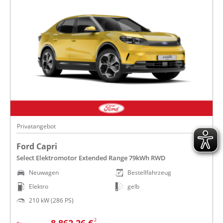
Privatangebot
Ford Capri
Select Elektromotor Extended Range 79kWh RWD
Neuwagen
Bestellfahrzeug
Elektro
gelb
210 kW (286 PS)
2
8.862,26 €