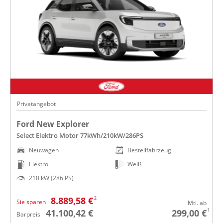
Privatangebot
Ford New Explorer
Select Elektro Motor 77kWh/210kW/286PS
Neuwagen
Bestellfahrzeug
Elektro
Weiß
210 kW (286 PS)
2
8.889,58 €
Sie sparen
Mtl. ab
1
41.100,42 €
299,00 €
Barpreis