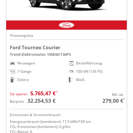
Privatangebot
Ford Tourneo Courier
Trend Elektromotor 100kW/136PS
Neuwagen
Bestellfahrzeug
7-Gänge
100 kW (136 PS)
Elektro
Weiß
2
5.765,47 €
Sie sparen
Mtl. ab
1
32.254,53 €
279,00 €
Barpreis
Emissionen & Stromverbrauch:
Energieverbrauch (kombiniert): 17,9 kWh/100 km
CO₂-Emissionen (kombiniert): 0 g/km
CO₂-Klasse: A