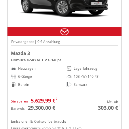
Privatangebot | 0 € Anzahlung
Mazda 3
Homura e-SKYACTIV G 140ps
Neuwagen
Lagerfahrzeug
6-Gänge
103 kW (140 PS)
Benzin
Schwarz
2
5.629,99 €
Sie sparen
Mtl. ab
1
29.300,00 €
303,00 €
Barpreis
Emissionen & Kraftstoffverbrauch:
Energieverbrauch (kombiniert): 6,3 l/100 km