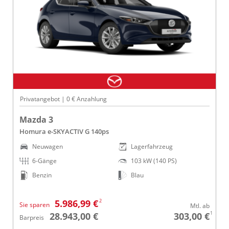
Privatangebot | 0 € Anzahlung
Mazda 3
Homura e-SKYACTIV G 140ps
Neuwagen
Lagerfahrzeug
6-Gänge
103 kW (140 PS)
Benzin
Blau
2
5.986,99 €
Sie sparen
Mtl. ab
1
28.943,00 €
303,00 €
Barpreis