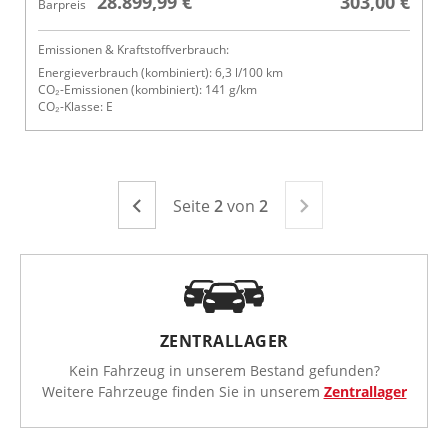
28.899,99 €
303,00 €
Barpreis
Emissionen & Kraftstoffverbrauch:
Energieverbrauch (kombiniert): 6,3 l/100 km
CO₂-Emissionen (kombiniert): 141 g/km
CO₂-Klasse: E
Seite
Seite
2
von
2
Seite
Zurück
ZENTRALLAGER
Kein Fahrzeug in unserem Bestand gefunden?
Weitere Fahrzeuge finden Sie in unserem
Zentrallager