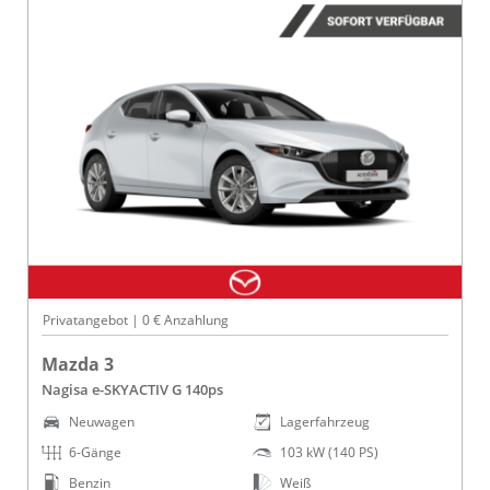
Privatangebot | 0 € Anzahlung
Mazda 3
Nagisa e-SKYACTIV G 140ps
Neuwagen
Lagerfahrzeug
6-Gänge
103 kW (140 PS)
Benzin
Weiß