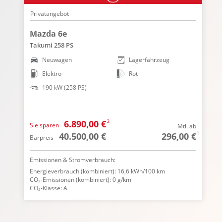
Privatangebot
P
Mazda 6e
Takumi 258 PS
H
Neuwagen
Lagerfahrzeug
Elektro
Rot
190 kW (258 PS)
2
6.890,00 €
Sie sparen
S
 ab
Mtl. ab
1
1
 €
40.500,00 €
296,00 €
Barpreis
B
Emissionen & Stromverbrauch:
E
Energieverbrauch (kombiniert): 16,6 kWh/100 km
E
CO₂-Emissionen (kombiniert): 0 g/km
C
CO₂-Klasse: A
C