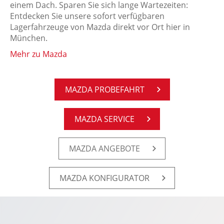
einem Dach. Sparen Sie sich lange Wartezeiten:
Entdecken Sie unsere sofort verfügbaren
Lagerfahrzeuge von Mazda direkt vor Ort hier in
München.
Mehr zu Mazda
MAZDA PRO­BE­FAHRT
MAZDA SER­VICE
MAZDA AN­GE­BO­TE
MAZDA KON­FI­GU­RA­TOR