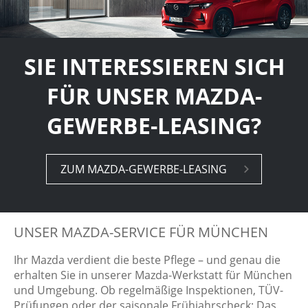
SIE INTERESSIEREN SICH
FÜR UNSER MAZDA-
GEWERBE-LEASING?
ZUM MAZDA-GE­WER­BE-LE­A­SING
UNSER MAZDA-SERVICE FÜR MÜNCHEN
Ihr Mazda verdient die beste Pflege – und genau die
erhalten Sie in unserer Mazda-Werkstatt für München
und Umgebung. Ob regelmäßige Inspektionen, TÜV-
Prüfungen oder der saisonale Frühjahrscheck: Das