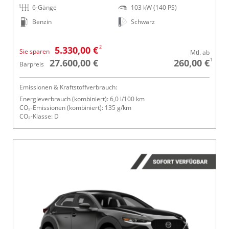
6-Gänge
103 kW (140 PS)
Benzin
Schwarz
2
5.330,00 €
Sie sparen
Mtl. ab
1
27.600,00 €
260,00 €
Barpreis
Emissionen & Kraftstoffverbrauch:
Energieverbrauch (kombiniert): 6,0 l/100 km
CO₂-Emissionen (kombiniert): 135 g/km
CO₂-Klasse: D