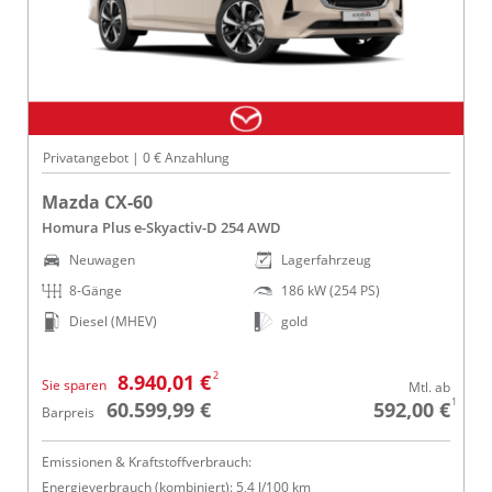
Privatangebot | 0 € Anzahlung
Mazda CX-60
Homura Plus e-Skyactiv-D 254 AWD
Neuwagen
Lagerfahrzeug
8-Gänge
186 kW (254 PS)
Diesel (MHEV)
gold
2
8.940,01 €
Sie sparen
Mtl. ab
1
60.599,99 €
592,00 €
Barpreis
Emissionen & Kraftstoffverbrauch:
Energieverbrauch (kombiniert): 5,4 l/100 km