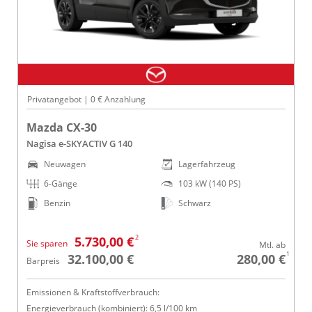
Privatangebot | 0 € Anzahlung
Mazda CX-30
Nagisa e-SKYACTIV G 140
Neuwagen
Lagerfahrzeug
6-Gänge
103 kW (140 PS)
Benzin
Schwarz
2
5.730,00 €
Sie sparen
Mtl. ab
1
32.100,00 €
280,00 €
Barpreis
Emissionen & Kraftstoffverbrauch:
Energieverbrauch (kombiniert): 6,5 l/100 km