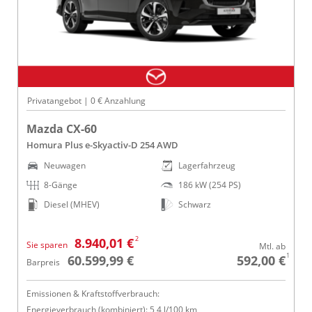
Privatangebot | 0 € Anzahlung
Mazda CX-60
Homura Plus e-Skyactiv-D 254 AWD
Neuwagen
Lagerfahrzeug
8-Gänge
186 kW (254 PS)
Diesel (MHEV)
Schwarz
2
8.940,01 €
Sie sparen
Mtl. ab
1
60.599,99 €
592,00 €
Barpreis
Emissionen & Kraftstoffverbrauch:
Energieverbrauch (kombiniert): 5,4 l/100 km