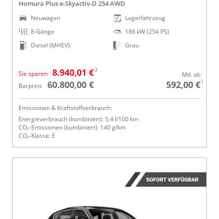
Homura Plus e-Skyactiv-D 254 AWD
Neuwagen
Lagerfahrzeug
8-Gänge
186 kW (254 PS)
Diesel (MHEV)
Grau
2
8.940,01 €
Sie sparen
Mtl. ab
1
60.800,00 €
592,00 €
Barpreis
Emissionen & Kraftstoffverbrauch:
Energieverbrauch (kombiniert): 5,4 l/100 km
CO₂-Emissionen (kombiniert): 140 g/km
CO₂-Klasse: E