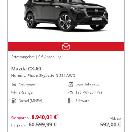
Privatangebot | 0 € Anzahlung
Mazda CX-60
Homura Plus e-Skyactiv-D 254 AWD
Neuwagen
Lagerfahrzeug
8-Gänge
186 kW (254 PS)
Diesel (MHEV)
Schwarz
2
8.940,01 €
Sie sparen
Mtl. ab
1
60.599,99 €
592,00 €
Barpreis