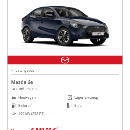
Privatangebot
Mazda 6e
Takumi 258 PS
Neuwagen
Lagerfahrzeug
Elektro
Blau
190 kW (258 PS)
2
6.840,00 €