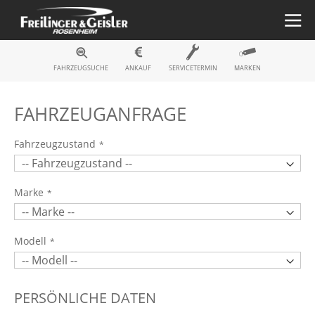
Fahrzeugsuche
FAHRZEUGSUCHE
ANKAUF
SERVICETERMIN
MARKEN
FAHRZEUGANFRAGE
Fahrzeugzustand
Marke
Modell
PERSÖNLICHE DATEN