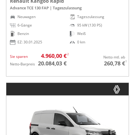
Renault Kangoo Rapid
Advance TCE 130 FAP | Tageszulassung
Neuwagen
Tageszulassung
6-Gänge
95 kW (130 PS)
Benzin
Weiß
EZ: 30.01.2025
0 km
2
4.960,00 €
Sie sparen
Netto mtl. ab
1
20.084,03 €
260,78 €
Netto-Barpreis