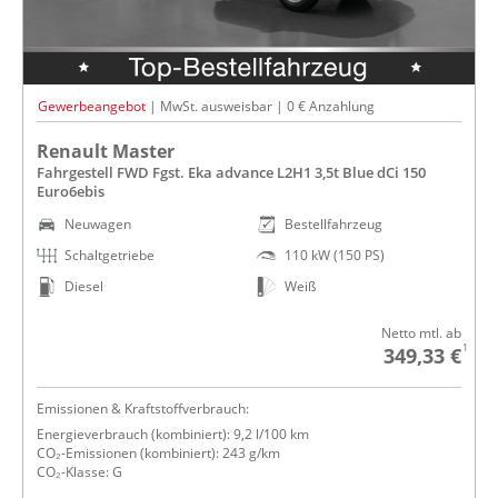
Gewerbeangebot
| MwSt. ausweisbar | 0 € Anzahlung
Renault Master
Fahrgestell FWD Fgst. Eka advance L2H1 3,5t Blue dCi 150
Euro6ebis
Neuwagen
Bestellfahrzeug
Schaltgetriebe
110 kW (150 PS)
Diesel
Weiß
Netto mtl. ab
1
349,33 €
Emissionen & Kraftstoffverbrauch:
Energieverbrauch (kombiniert): 9,2 l/100 km
CO₂-Emissionen (kombiniert): 243 g/km
CO₂-Klasse: G