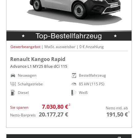
Gewerbeangebot
| MwSt. ausweisbar | 0 € Anzahlung
Renault Kangoo Rapid
Advance L1 MY25 Blue dCi 115
Neuwagen
Bestellfahrzeug
Schaltgetriebe
85 kW (115 PS)
Diesel
Weiß
2
7.030,80 €
Sie sparen
Netto mtl. ab
1
20.177,27 €
191,50 €
Netto-Barpreis