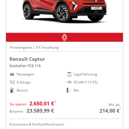
Privatangebot | 0 € Anzahlung
Renault Captur
Evolution TCE 115
Neuwagen
Lagerfahrzeug
6-Gänge
85 kW (115 PS)
Benzin
Rot
2
2.650,01 €
Sie sparen
Mtl. ab
1
23.589,99 €
214,00 €
Barpreis
Emissionen & Kraftstoffverbrauch: