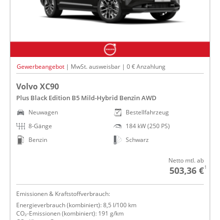
Gewerbeangebot
| MwSt. ausweisbar | 0 € Anzahlung
Volvo XC90
Plus Black Edition B5 Mild-Hybrid Benzin AWD
Neuwagen
Bestellfahrzeug
8-Gänge
184 kW (250 PS)
Benzin
Schwarz
Netto mtl. ab
1
503,36 €
Emissionen & Kraftstoffverbrauch:
Energieverbrauch (kombiniert): 8,5 l/100 km
CO₂-Emissionen (kombiniert): 191 g/km