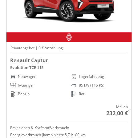
Privatangebot | 0 € Anzahlung
Renault Captur
Evolution TCE 115
Neuwagen
Lagerfahrzeug
6-Gänge
85 kW (115 PS)
Benzin
Rot
Mtl. ab
1
232,00 €
Emissionen & Kraftstoffverbrauch:
Energieverbrauch (kombiniert): 5,7 l/100 km