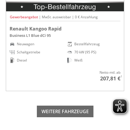
Gewerbeangebot
| MwSt. ausweisbar | 0 € Anzahlung
Renault Kangoo Rapid
Business L1 Blue dCi 95
Neuwagen
Bestellfahrzeug
Schaltgetriebe
70 kW (95 PS)
Diesel
Weiß
Netto mtl. ab
1
207,81 €
WEITERE FAHRZEUGE