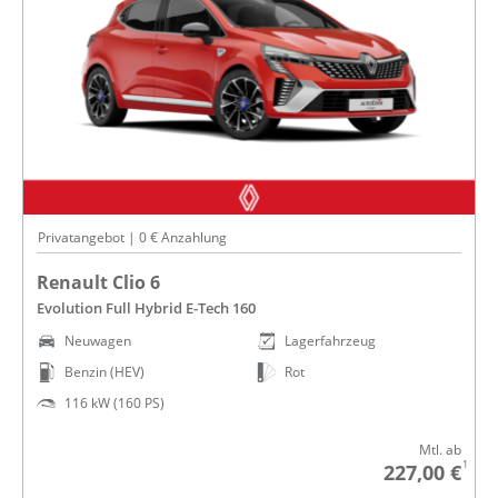
Privatangebot | 0 € Anzahlung
Renault Clio 6
Evolution Full Hybrid E-Tech 160
Neuwagen
Lagerfahrzeug
Benzin (HEV)
Rot
116 kW (160 PS)
Mtl. ab
1
227,00 €