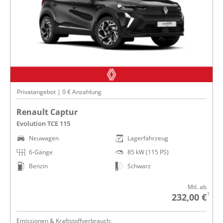
Privatangebot | 0 € Anzahlung
Renault Captur
Evolution TCE 115
Neuwagen
Lagerfahrzeug
6-Gänge
85 kW (115 PS)
Benzin
Schwarz
Mtl. ab
1
232,00 €
Emissionen & Kraftstoffverbrauch: