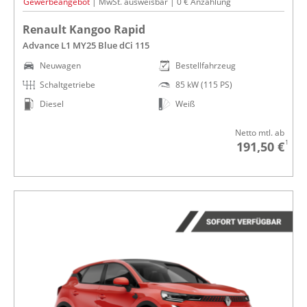
Gewerbeangebot
| MwSt. ausweisbar | 0 € Anzahlung
Renault Kangoo Rapid
Advance L1 MY25 Blue dCi 115
Neuwagen
Bestellfahrzeug
Schaltgetriebe
85 kW (115 PS)
Diesel
Weiß
Netto mtl. ab
1
191,50 €