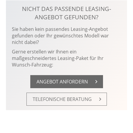
NICHT DAS PASSENDE LEASING-
ANGEBOT GEFUNDEN?
Sie haben kein passendes Leasing-Angebot
gefunden oder Ihr gewünschtes Modell war
nicht dabei?
Gerne erstellen wir Ihnen ein
maßgeschneidertes Leasing-Paket für Ihr
Wunsch-Fahrzeug:
AN­GE­BOT AN­FOR­DERN
TE­LE­FO­NI­SCHE BE­RA­TUNG