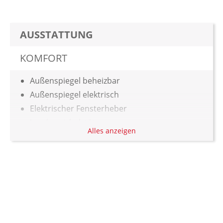
AUSSTATTUNG
KOMFORT
Außenspiegel beheizbar
Außenspiegel elektrisch
Elektrischer Fensterheber
Lendenwirbelstütze
Alles anzeigen
Zentralverriegelung
LICHT & SICHT
LED-Scheinwerfer
TECHNIK