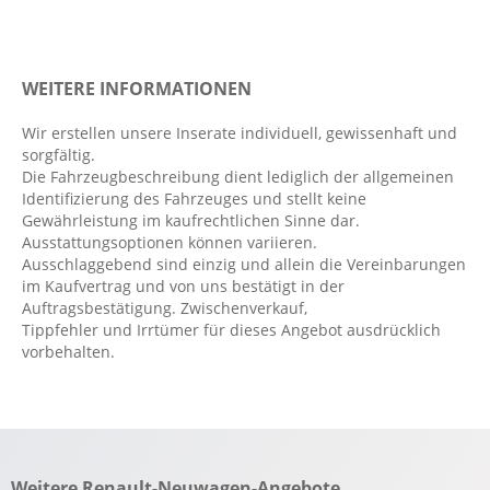
Klimaanlage manuell
Navigationssystem
WEITERE INFORMATIONEN
SICHERHEIT & FAHRASSISTENZ
Wir erstellen unsere Inserate individuell, gewissenhaft und
sorgfältig.
Antiblockiersystem (ABS)
Die Fahrzeugbeschreibung dient lediglich der allgemeinen
Beifahrerairbag
Identifizierung des Fahrzeuges und stellt keine
Elektrisches Stabilitätsprogramm (ESP)
Gewährleistung im kaufrechtlichen Sinne dar.
Ausstattungsoptionen können variieren.
Fahrerairbag
Ausschlaggebend sind einzig und allein die Vereinbarungen
LED-Tagfahrlicht
im Kaufvertrag und von uns bestätigt in der
Auftragsbestätigung. Zwischenverkauf,
Müdigkeitserkennung
Tippfehler und Irrtümer für dieses Angebot ausdrücklich
Notbremsassistent
vorbehalten.
Regensensor
Reifendruckkontrolle
Rückfahrkamera
Verkehrszeichenerkennung
Weitere Renault-Neuwagen-Angebote