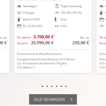
Neuwagen
Tageszulassung
6-Gänge
106 kW (145 PS)
Benzin (HEV)
Grau
EZ: 23.04.2025
0 km
2
3.700,00 €
Sie sparen
Sie 
tl. ab
Mtl. ab
1
1
00 €
25.990,00 €
235,00 €
Barpreis
Barp
Emissionen & Kraftstoffverbrauch:
Emis
Energieverbrauch (kombiniert): 4,4 l/100 km
Ener
CO₂-Emissionen (kombiniert): 99 g/km
CO₂-
CO₂-Klasse: C
CO₂-
ALLE NEUWAGEN