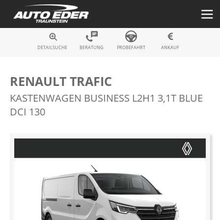
Fahrzeugsuche
DETAILSUCHE
BERATUNG
PROBEFAHRT
ANKAUF
RENAULT TRAFIC
KASTENWAGEN BUSINESS L2H1 3,1T BLUE
DCI 130
Zum
Ende
der
Bildergalerie
springen