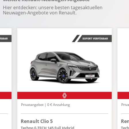
SONSTIGES
Hier entdecken: unsere besten tagesaktuellen
Neuwagen-Angebote von Renault.
Beifahrer-Doppelsitz
Doppelflügelhecktüre
Schiebetür rechts
Verzurrösen im Laderaum
Volle Trennwand zwischen Fahrerhaus und
Laderaum
Privatangebot | 0 € Anzahlung
Priv
Renault Clio 5
Ren
Techno E-TECH 145 Full Hybrid
Tech