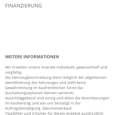
FINANZIERUNG
Digitaler Radioempfang DAB+
Einparkhilfe hinten
Elektr. Stabilitätsprogramm ESP
Fahrer- /Beifahrerairbag
Fahrersitz höhenverstellbar
Fahrlichtautomatik
Fensterheber elektrisch 4-fach
WEITERE INFORMATIONEN
Geschwindigkeitsbegrenzer
Wir erstellen unsere Inserate individuell, gewissenhaft und
Handyvorbereitung Bluetooth
sorgfältig.
ISOFIX Kindersitzbefestigung
Die Fahrzeugbeschreibung dient lediglich der allgemeinen
Identifizierung des Fahrzeuges und stellt keine
Keyless
Gewährleistung im kaufrechtlichen Sinne dar.
Klimaanlage
Ausstattungsoptionen können variieren.
Ausschlaggebend sind einzig und allein die Vereinbarungen
Kopfairbag vorn
im Kaufvertrag und von uns bestätigt in der
LED-Scheinwerfer
Auftragsbestätigung. Zwischenverkauf,
Tippfehler und Irrtümer für dieses Angebot ausdrücklich
LED-Tagfahrlicht