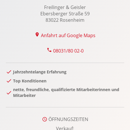
Freilinger & Geisler
Sitzheizung Fahrer/Beifahrer
Ebersberger Straße 59
Sonnenblende
83022 Rosenheim
Start-Stopp System
Tempomat
Anfahrt auf Google Maps
Touchscreen Bedienung: Touchscreen-
Farbdisplay Media-Display
08031/80 02-0
USB Anschluss, Bluetooth Audiostreaming
Wegfahrsperre: Mit Transponder
Jahrzehntelange Erfahrung
Zentralver. mit Fernbedienung
Top Konditionen
nette, freundliche, qualifizierte Mitarbeiterinnen und
Mitarbeiter
ÖFFNUNGSZEITEN
Verkauf: