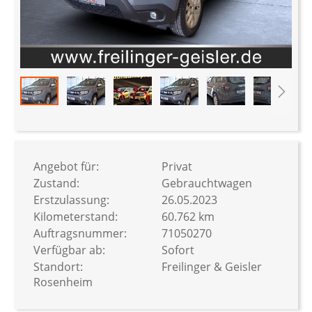
Zum
Anfang
der
Bildergalerie
Angebot für:
Privat
springen
Zustand:
Gebrauchtwagen
Erstzulassung:
26.05.2023
Kilometerstand:
60.762 km
Auftragsnummer:
71050270
Verfügbar ab:
Sofort
Standort:
Freilinger & Geisler
Rosenheim