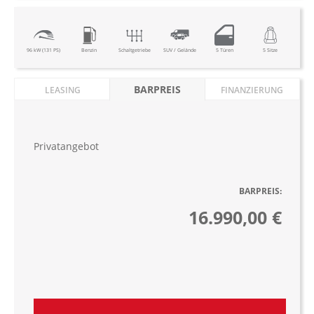
96 kW (131 PS)
Benzin
Schaltgetriebe
SUV / Gelände
5 Türen
5 Sitze
BARPREIS
LEASING
FINANZIERUNG
Privatangebot
BARPREIS:
16.990,00 €