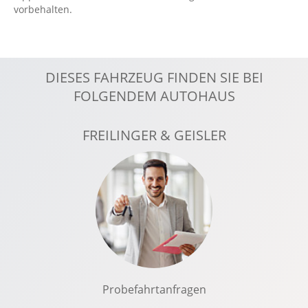
vorbehalten.
Lederlenkrad
Leichtmetallfelgen
Lenksäule verstellbar
DIESES FAHRZEUG FINDEN SIE BEI
Lichtsensor
FOLGENDEM AUTOHAUS
Navigationssystem
Nebelscheinwerfer
FREILINGER & GEISLER
Notbremsassistent
Radio: Audiosystem: Radio mit DAB+
Raucherpaket
Regensensor
Reifendruckkontrolle
Reifenpannenset
Rücksitze klapp- und teilbar
Seitenairbag vorn
Probefahrtanfragen
Servolenkung