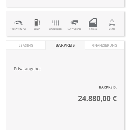
103 kW (140 PS)
Benzin
Schaltgetriebe
SUV / Gelände
5 Türen
5 Sitze
BARPREIS
LEASING
FINANZIERUNG
Privatangebot
BARPREIS:
24.880,00 €