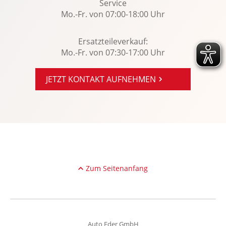
Traktionskontrolle
Service
Mo.-Fr. von 07:00-18:00 Uhr
USB Anschluss, Bluetooth Audiostreaming
Verkehrszeichenerkennung
Ersatzteileverkauf:
Wegfahrsperre
Mo.-Fr. von 07:30-17:00 Uhr
Winterpaket
WLAN Hotspot
JETZT KONTAKT AUFNEHMEN
Zentralver. mit Fernbedienung
Zum Seitenanfang
Auto Eder GmbH