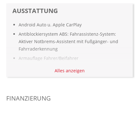
AUSSTATTUNG
Android Auto u. Apple CarPlay
Antiblockiersystem ABS: Fahrassistenz-System:
Aktiver Notbrems-Assistent mit Fußgänger- und
Fahrraderkennung
Armauflage Fahrer/Beifahrer
Automatisch abblendender Innenspiegel
Alles anzeigen
Außenspiegel elekt. und beheizt
beheizbare Frontscheibe
Bordcomputer
FINANZIERUNG
Colorverglasung
Dachreling: Schwarz
Dekoreinlagen
Digitaler Radioempfang DAB+