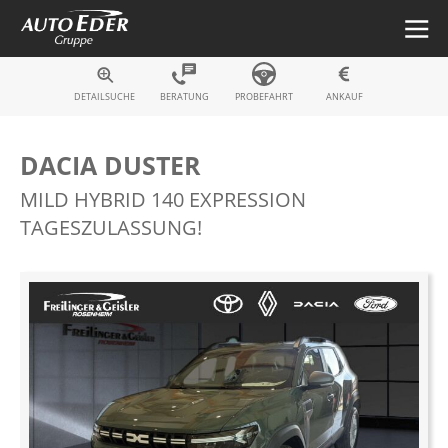
Fahrzeugsuche
DETAILSUCHE
BERATUNG
PROBEFAHRT
ANKAUF
DACIA DUSTER
MILD HYBRID 140 EXPRESSION
TAGESZULASSUNG!
Zum
Ende
der
Bildergalerie
springen