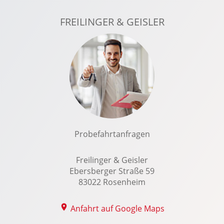
LED-Tagfahrlicht
FREILINGER & GEISLER
Leichtmetallfelgen: LM-Felgen 7x17 Tergan
Lenkradheizung
Lichtsensor
Lordosenstütze Fahrer
Multi-Funktions-Display
Multifunktions-Lederlenkrad
Navigationssystem
Nebelscheinwerfer
Probefahrtanfragen
Notbremsassistent
Notrad
Freilinger & Geisler
Ebersberger Straße 59
Notrufsystem
83022 Rosenheim
Radio: Audiosystem: Radio mit DAB+
Regensensor
Anfahrt auf Google Maps
Reifendruckkontrolle