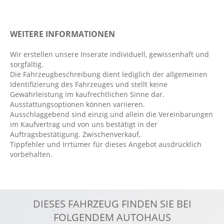
Digitales Kombiinstrument
Einparkhilfe hinten
WEITERE INFORMATIONEN
Elektr. Stabilitätsprogramm ESP
Fahrer- /Beifahrerairbag
Wir erstellen unsere Inserate individuell, gewissenhaft und
sorgfältig.
Fahrer-/Beifahrersitz höhenverstellbar
Die Fahrzeugbeschreibung dient lediglich der allgemeinen
Fahrlichtautomatik
Identifizierung des Fahrzeuges und stellt keine
Gewährleistung im kaufrechtlichen Sinne dar.
Fensterheber elektrisch 2-fach
Ausstattungsoptionen können variieren.
Geschwindigkeitsbegrenzer
Ausschlaggebend sind einzig und allein die Vereinbarungen
im Kaufvertrag und von uns bestätigt in der
Handyvorbereitung Bluetooth
Auftragsbestätigung. Zwischenverkauf,
ISOFIX Kindersitzbefestigung
Tippfehler und Irrtümer für dieses Angebot ausdrücklich
vorbehalten.
Klimaanlage
Kollisionswarnung
Kopfairbag vorn und hinten
Kopfstützen vorn und hinten
DIESES FAHRZEUG FINDEN SIE BEI
LED-Scheinwerfer
FOLGENDEM AUTOHAUS