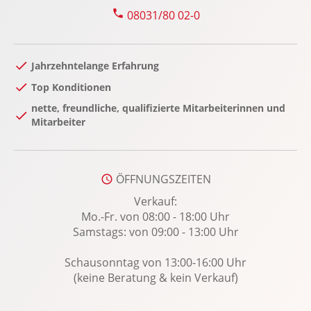
Rückfahrkamera
08031/80 02-0
Rücksitze klapp- und teilbar
Seitenairbag vorn
Jahrzehntelange Erfahrung
Servolenkung
Top Konditionen
Sitzheizung Fahrer/Beifahrer
nette, freundliche, qualifizierte Mitarbeiterinnen und
Sonnenblende
Mitarbeiter
Soundsystem
Spracheingabesystem
Spurhalteassistent: Aktiv
ÖFFNUNGSZEITEN
Spurwechselassistent
Verkauf:
Mo.-Fr. von 08:00 - 18:00 Uhr
Start-Stopp System
Samstags: von 09:00 - 13:00 Uhr
Tempomat
Touchscreen Bedienung: Touchscreen-
Schausonntag von 13:00-16:00 Uhr
Farbdisplay Media-Display, Touchscreen-
(keine Beratung & kein Verkauf)
Farbdisplay 10.1 Zoll