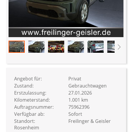
Zum
Anfang
der
Bildergalerie
Angebot für:
Privat
springen
Zustand:
Gebrauchtwagen
Erstzulassung:
27.01.2026
Kilometerstand:
1.001 km
Auftragsnummer:
75962396
Verfügbar ab:
Sofort
Standort:
Freilinger & Geisler
Rosenheim