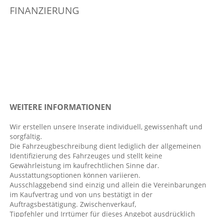
Berganfahrassistent
FINANZIERUNG
Bordcomputer
Dachreling: Mit Dachlängsträger modular
Digitaler Radioempfang DAB+
Einparkhilfe vorn und hinten
Elektr. Stabilitätsprogramm ESP
Fahrer- /Beifahrerairbag
WEITERE INFORMATIONEN
Fahrersitz höhenverstellbar
Fahrlichtautomatik
Wir erstellen unsere Inserate individuell, gewissenhaft und
sorgfältig.
Fensterheber elektrisch 4-fach
Die Fahrzeugbeschreibung dient lediglich der allgemeinen
Geschwindigkeitsbegrenzer
Identifizierung des Fahrzeuges und stellt keine
Gewährleistung im kaufrechtlichen Sinne dar.
Handyvorbereitung Bluetooth
Ausstattungsoptionen können variieren.
ISOFIX Kindersitzbefestigung
Ausschlaggebend sind einzig und allein die Vereinbarungen
im Kaufvertrag und von uns bestätigt in der
Klimaautomatik
Auftragsbestätigung. Zwischenverkauf,
Komfort Paket
Tippfehler und Irrtümer für dieses Angebot ausdrücklich