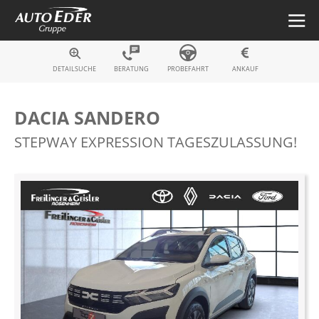
Fahrzeugsuche
DETAILSUCHE
BERATUNG
PROBEFAHRT
ANKAUF
DACIA SANDERO
STEPWAY EXPRESSION TAGESZULASSUNG!
Zum
Ende
der
Bildergalerie
springen