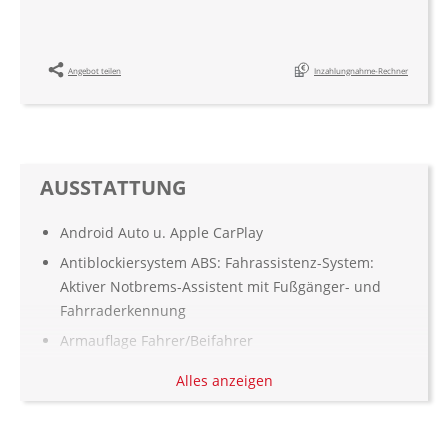
Angebot teilen
Inzahlungnahme-Rechner
AUSSTATTUNG
Android Auto u. Apple CarPlay
Antiblockiersystem ABS: Fahrassistenz-System:
Aktiver Notbrems-Assistent mit Fußgänger- und
Fahrraderkennung
Armauflage Fahrer/Beifahrer
Automatisch abblendender Innenspiegel
Alles anzeigen
Außenspiegel elekt. und beheizt
beheizbare Frontscheibe