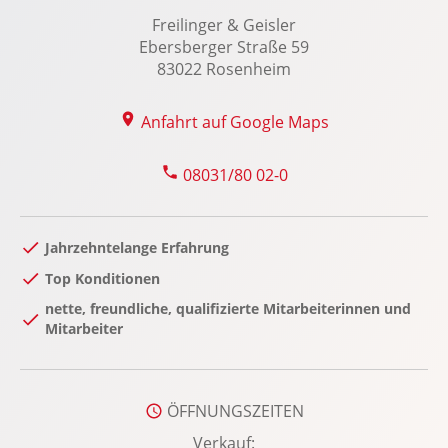
Reifendruckkontrolle
Freilinger & Geisler
Ebersberger Straße 59
Reifenpannenset
83022 Rosenheim
Rückfahrkamera
Rücksitze klapp- und teilbar
Anfahrt auf Google Maps
Seitenairbag vorn
Servolenkung
08031/80 02-0
Soundsystem
Spracheingabesystem
Jahrzehntelange Erfahrung
Spurhalteassistent: Aktiv
Top Konditionen
Spurwechselassistent
nette, freundliche, qualifizierte Mitarbeiterinnen und
Start-Stopp System
Mitarbeiter
Tempomat
Totwinkel-Assistent
Touchscreen Bedienung: Touchscreen-
ÖFFNUNGSZEITEN
Farbdisplay Media-Display
Verkauf: