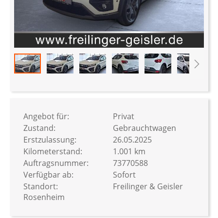
Zum
Anfang
der
Bildergalerie
Angebot für:
Privat
springen
Zustand:
Gebrauchtwagen
Erstzulassung:
26.05.2025
Kilometerstand:
1.001 km
Auftragsnummer:
73770588
Verfügbar ab:
Sofort
Standort:
Freilinger & Geisler
Rosenheim