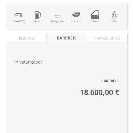
67 kW (91 PS)
Benzin
Schaltgetriebe
Limousine
5 Türen
5 Sitze
BARPREIS
LEASING
FINANZIERUNG
Privatangebot
BARPREIS:
18.600,00 €