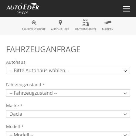
Fahrzeugsuche
FAHRZEUGSUCHE
AUTOHÄUSER
UNTERNEHMEN
MARKEN
FAHRZEUGANFRAGE
Autohaus
Fahrzeugzustand
Marke
Modell