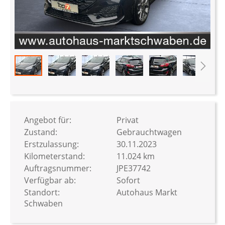
Zum
Anfang
der
Bildergalerie
Angebot für:
Privat
springen
Zustand:
Gebrauchtwagen
Erstzulassung:
30.11.2023
Kilometerstand:
11.024 km
Auftragsnummer:
JPE37742
Verfügbar ab:
Sofort
Standort:
Autohaus Markt
Schwaben