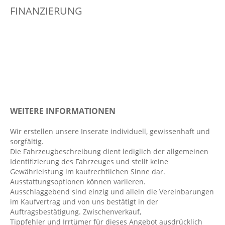
FINANZIERUNG
Dachspoiler
Digitaler Radioempfang DAB
Dynamische Leuchtweitenregulierung
Einparkhilfe vorn und hinten: Easy-Parking-
Paket, Park-Assistent
Elektr. Stabilitätsprogramm ESP
Elektronisches Bremssystem EBS
WEITERE INFORMATIONEN
Fahrer- /Beifahrerairbag
Fahrersitz höhenverstellbar
Wir erstellen unsere Inserate individuell, gewissenhaft und
sorgfältig.
Fahrlichtautomatik
Die Fahrzeugbeschreibung dient lediglich der allgemeinen
Fensterheber elektrisch 4-fach
Identifizierung des Fahrzeuges und stellt keine
Gewährleistung im kaufrechtlichen Sinne dar.
FordPass Connect
Ausstattungsoptionen können variieren.
Geschwindigkeitsbegrenzer
Ausschlaggebend sind einzig und allein die Vereinbarungen
im Kaufvertrag und von uns bestätigt in der
Getränkehalter vorn
Auftragsbestätigung. Zwischenverkauf,
Handyvorbereitung Bluetooth
Tippfehler und Irrtümer für dieses Angebot ausdrücklich