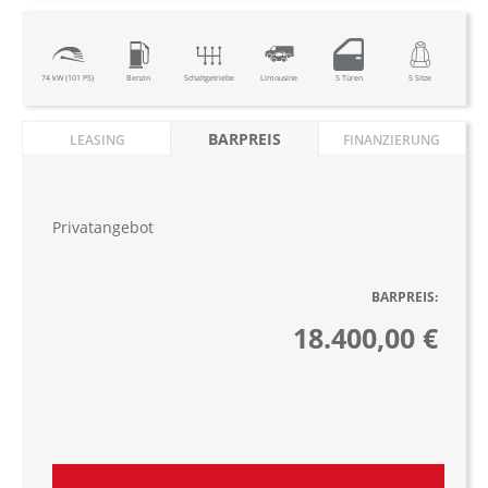
74 kW (101 PS)
Benzin
Schaltgetriebe
Limousine
5 Türen
5 Sitze
BARPREIS
LEASING
FINANZIERUNG
Privatangebot
BARPREIS:
18.400,00 €