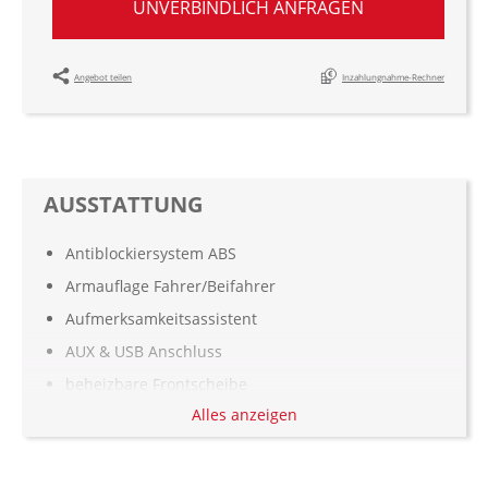
UNVERBINDLICH ANFRAGEN
Angebot teilen
Inzahlungnahme-Rechner
AUSSTATTUNG
Antiblockiersystem ABS
Armauflage Fahrer/Beifahrer
Aufmerksamkeitsassistent
AUX & USB Anschluss
beheizbare Frontscheibe
Alles anzeigen
Berganfahrassistent
Bordcomputer
Bremsenergierückgewinnung