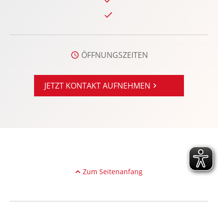
Power KeyFree-Startfunktion
Privacy-Verglasung
Radio
ÖFFNUNGSZEITEN
Radio-Navigationssystem: Ford SD mit Ford
SYNC, Ford SYNC 3
Raucherpaket
JETZT KONTAKT AUFNEHMEN
Reifendruckkontrolle
Reifenpannenset
Rückfahrkamera
Rücksitze klappbar
Seitenairbag vorn
Servolenkung
Zum Seitenanfang
Sitzheizung Fahrer/Beifahrer
Sonnenblende
Sportfahrwerk