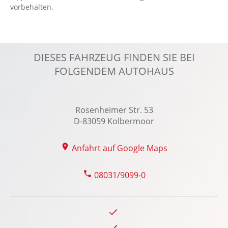
vorbehalten.
ISOFIX Kindersitzbefestigung
Klimaautomatik
Kopfairbag vorn und hinten
DIESES FAHRZEUG FINDEN SIE BEI
LED-Scheinwerfer
FOLGENDEM AUTOHAUS
LED-Tagfahrlicht
Leichtmetallfelgen 18 Zoll
Lenkradheizung
Rosenheimer Str. 53
Lenksäule verstellbar
D-83059 Kolbermoor
Lichtsensor
Anfahrt auf Google Maps
Multi-Funktions-Display
Multifunktions-Lederlenkrad
08031/9099-0
MyKey Schlüsselsystem
Notbremsassistent
Notrufsystem
Optikpaket: Body-Styling-Paket