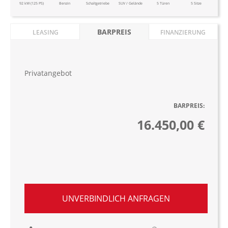
92 kW (125 PS)
Benzin
Schaltgetriebe
SUV / Gelände
5 Türen
5 Sitze
BARPREIS
LEASING
FINANZIERUNG
Privatangebot
BARPREIS:
16.450,00 €
UNVERBINDLICH ANFRAGEN