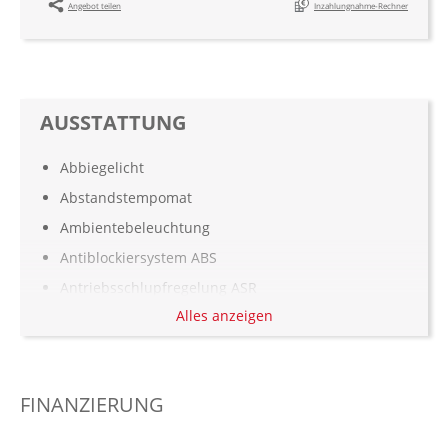
Angebot teilen
Inzahlungnahme-Rechner
AUSSTATTUNG
Abbiegelicht
Abstandstempomat
Ambientebeleuchtung
Antiblockiersystem ABS
Antriebsschlupfregelung ASR
Alles anzeigen
Armauflage Fahrer/Beifahrer
Aufmerksamkeitsassistent
Außenspiegel elekt. verstell- & anklappbar,
FINANZIERUNG
beheizt
beheizbare Frontscheibe