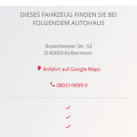
Getränkehalter vorn
DIESES FAHRZEUG FINDEN SIE BEI
Handyvorbereitung Bluetooth
FOLGENDEM AUTOHAUS
ISOFIX Kindersitzbefestigung
Klimaanlage
Kollisionswarnung
Rosenheimer Str. 53
Kopfairbag vorn und hinten
D-83059 Kolbermoor
Kopfstützen vorn und hinten
Anfahrt auf Google Maps
LED-Nebelscheinwerfer
LED-Scheinwerfer
08031/9099-0
LED-Tagfahrlicht
Leichtmetallfelgen 17 Zoll
Lenkradheizung
Lenksäule verstellbar
Lichtsensor
Lordosenstütze Fahrer