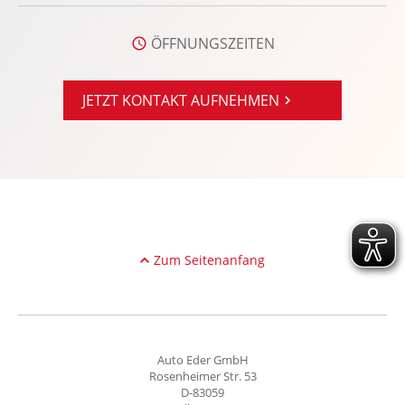
Multi-Funktions-Display
ÖFFNUNGSZEITEN
Multifunktions-Lederlenkrad
MyKey Schlüsselsystem
Notbremsassistent
JETZT KONTAKT AUFNEHMEN
Notrufsystem
Optikpaket: Body-Styling-Paket
Power KeyFree-Startfunktion
Privacy-Verglasung
Radio
Radio-Navigationssystem
Zum Seitenanfang
Reifendruckkontrolle
Reifenpannenset
Rücksitze klapp- und teilbar
Auto Eder GmbH
Seitenairbag vorn
Rosenheimer Str. 53
D-83059
Servolenkung