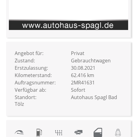
Zum
Anfang
der
Bildergalerie
Angebot für:
Privat
springen
Zustand:
Gebrauchtwagen
Erstzulassung:
30.08.2021
Kilometerstand:
62.416 km
Auftragsnummer:
2MR41631
Verfügbar ab:
Sofort
Standort:
Autohaus Spagl Bad
Tölz