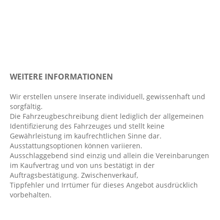
Berganfahrassistent
Bordcomputer
Digitaler Radioempfang DAB
Digitales Kombiinstrument
Dynamische Leuchtweitenregulierung
WEITERE INFORMATIONEN
Einparkhilfe hinten
Elektr. Stabilitätsprogramm ESP
Wir erstellen unsere Inserate individuell, gewissenhaft und
sorgfältig.
Fahrer- /Beifahrerairbag
Die Fahrzeugbeschreibung dient lediglich der allgemeinen
Fahrer-/Beifahrersitz höhenverstellbar
Identifizierung des Fahrzeuges und stellt keine
Gewährleistung im kaufrechtlichen Sinne dar.
Fahrlichtautomatik
Ausstattungsoptionen können variieren.
Fensterheber elektrisch 4-fach
Ausschlaggebend sind einzig und allein die Vereinbarungen
im Kaufvertrag und von uns bestätigt in der
Fernlichtassistent
Auftragsbestätigung. Zwischenverkauf,
FordPass Connect
Tippfehler und Irrtümer für dieses Angebot ausdrücklich
vorbehalten.
Gepäckraumboden höhenverstellbar
Geschwindigkeitsbegrenzer