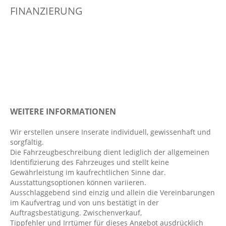
FINANZIERUNG
Automatisch abblendender Innenspiegel
Automatisch öffnende Heckklappe
AUX & USB Anschluss, Bluetooth Audiostreaming
Außenspiegel elekt. verstell- & anklappbar,
beheizt
Außentemperatur Anzeige
beheizbare Frontscheibe
WEITERE INFORMATIONEN
Bergabfahrhilfe
Berganfahrassistent
Wir erstellen unsere Inserate individuell, gewissenhaft und
sorgfältig.
Bordcomputer
Die Fahrzeugbeschreibung dient lediglich der allgemeinen
Colorverglasung
Identifizierung des Fahrzeuges und stellt keine
Gewährleistung im kaufrechtlichen Sinne dar.
Dachreling
Ausstattungsoptionen können variieren.
Diebstahlwarnanlage
Ausschlaggebend sind einzig und allein die Vereinbarungen
im Kaufvertrag und von uns bestätigt in der
Differentialsperre
Auftragsbestätigung. Zwischenverkauf,
Digitaler Radioempfang DAB
Tippfehler und Irrtümer für dieses Angebot ausdrücklich