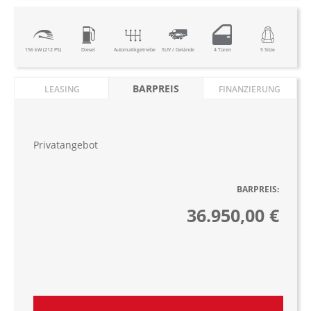
156 kW (212 PS)
Diesel
Automatikgetriebe
SUV / Gelände
4 Türen
5 Sitze
BARPREIS
LEASING
FINANZIERUNG
Privatangebot
BARPREIS:
36.950,00 €