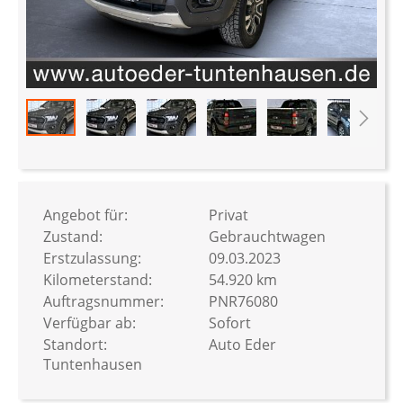
Zum
Anfang
der
Bildergalerie
Angebot für:
Privat
springen
Zustand:
Gebrauchtwagen
Erstzulassung:
09.03.2023
Kilometerstand:
54.920 km
Auftragsnummer:
PNR76080
Verfügbar ab:
Sofort
Standort:
Auto Eder
Tuntenhausen