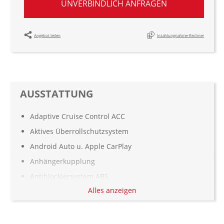
UNVERBINDLICH ANFRAGEN
Angebot teilen
Inzahlungnahme-Rechner
AUSSTATTUNG
Adaptive Cruise Control ACC
Aktives Überrollschutzsystem
Android Auto u. Apple CarPlay
Anhängerkupplung
Antiblockiersystem ABS
Alles anzeigen
Armauflage hinten
Aufmerksamkeitsassistent
Ausstattungspaket: Wildtrak-Paket I