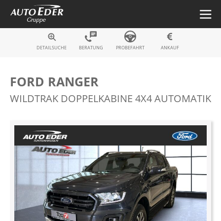
Fahrzeugsuche
DETAILSUCHE
BERATUNG
PROBEFAHRT
ANKAUF
FORD RANGER
WILDTRAK DOPPELKABINE 4X4 AUTOMATIK
Zum
Ende
der
Bildergalerie
springen