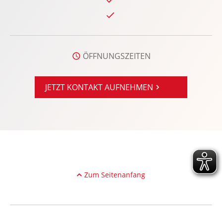
Knieairbag Fahrer
Kollisionswarnung
Kopfairbag vorn und hinten
ÖFFNUNGSZEITEN
Kopfstützen vorn und hinten
LED-Nebelscheinwerfer
LED-Scheinwerfer
JETZT KONTAKT AUFNEHMEN
Leichtmetallfelgen
Lenksäule verstellbar
Lichtsensor
Lordosenstütze Fahrer
Multifunktions-Lederlenkrad
Notbremsassistent
Zum Seitenanfang
Notrufsystem
Radio
Radio-Navigationssystem: Ford SD mit Ford