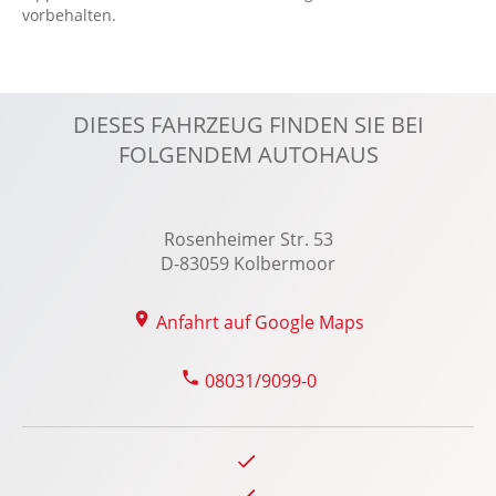
vorbehalten.
Dynamische Leuchtweitenregulierung
Einparkhilfe vorn und hinten: Park-Assistent
Elektr. Stabilitätsprogramm ESP
DIESES FAHRZEUG FINDEN SIE BEI
Fahrer- /Beifahrerairbag
FOLGENDEM AUTOHAUS
Fahrer-/Beifahrersitz elektrisch
Fahrlichtautomatik
Fensterheber elektrisch 4-fach
Rosenheimer Str. 53
FordPass Connect
D-83059 Kolbermoor
Geschwindigkeitsbegrenzer
Anfahrt auf Google Maps
Gespannstabilisierung
Getränkehalter vorn
08031/9099-0
Handyvorbereitung Bluetooth
ISOFIX Kindersitzbefestigung
Keyless
Klimaautomatik, 2 Zonen