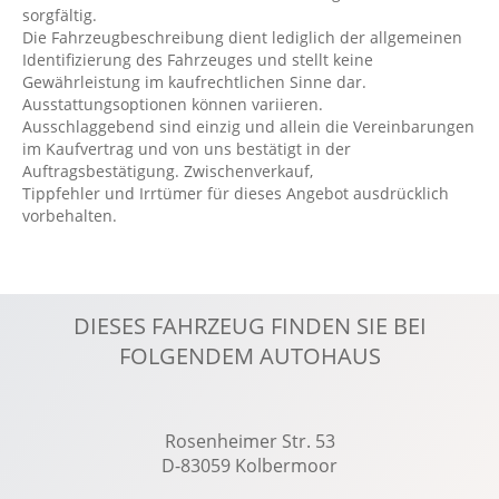
sorgfältig.
Schiebetür rechts
Die Fahrzeugbeschreibung dient lediglich der allgemeinen
Identifizierung des Fahrzeuges und stellt keine
Spurhalteassistent
Gewährleistung im kaufrechtlichen Sinne dar.
Standheizung
Ausstattungsoptionen können variieren.
Ausschlaggebend sind einzig und allein die Vereinbarungen
Start-Stopp System
im Kaufvertrag und von uns bestätigt in der
Tagfahrlicht
Auftragsbestätigung. Zwischenverkauf,
Tippfehler und Irrtümer für dieses Angebot ausdrücklich
Tempomat
vorbehalten.
Touchscreen Bedienung
Verzurrösen
Winterreifen
DIESES FAHRZEUG FINDEN SIE BEI
Zentralver. mit Fernbedienung
FOLGENDEM AUTOHAUS
Rosenheimer Str. 53
D-83059 Kolbermoor