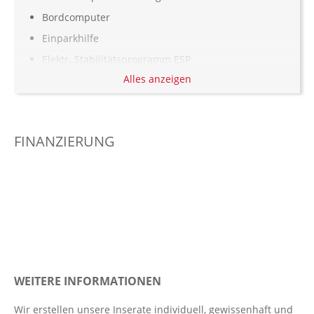
Bordcomputer
Einparkhilfe
Elektr. Stabilitätsprogramm ESP
Alles anzeigen
Elektronisches Bremssystem EBS
Fahrlichtautomatik
Fernlichtassistent
FINANZIERUNG
Geschwindigkeitsbegrenzer
Getränkehalter
Klimaanlage
Kollisionswarnung
LED-Scheinwerfer
Multi-Funktions-Display
Multimedia-System
WEITERE INFORMATIONEN
Notbremsassistent
Wir erstellen unsere Inserate individuell, gewissenhaft und
Notrufsystem