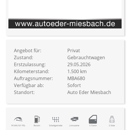
Zum
Anfang
der
Bildergalerie
Angebot für:
Privat
springen
Zustand:
Gebrauchtwagen
Erstzulassung:
29.05.2026
Kilometerstand:
1.500 km
Auftragsnummer:
MBA680
Verfügbar ab:
Sofort
Standort:
Auto Eder Miesbach
74 kW (101 PS)
Benzin
Schaltgetriebe
Limousine
5 Türen
2 Sitze