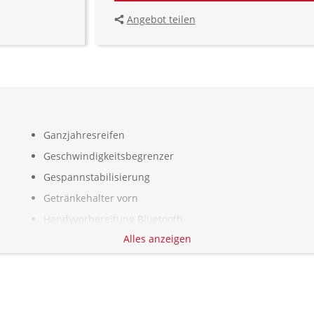
Angebot teilen
Ganzjahresreifen
Geschwindigkeitsbegrenzer
Gespannstabilisierung
Getränkehalter vorn
Handyvorbereitung Bluetooth
Alles anzeigen
ISOFIX Kindersitzbefestigung
Kabelloses Laden für Handys
Klimaautomatik, 2 Zonen
Kollisionswarnung