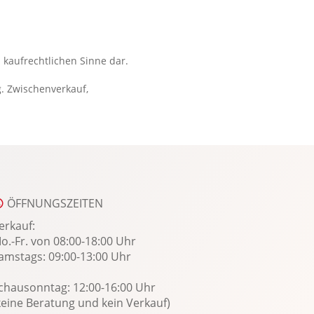
Sitzheizung vorn u. hinten
Sonnenblende
Sportsitze
 kaufrechtlichen Sinne dar.
Spracheingabesystem
g. Zwischenverkauf,
Spurhalteassistent
Spurwechselassistent
Start-Stopp System
Stauassistent
Totwinkel-Assistent
Touchscreen Bedienung
ÖFFNUNGSZEITEN
USB Anschluss, Bluetooth Audiostreaming
erkauf:
Verkehrszeichenerkennung
o.-Fr. von 08:00-18:00 Uhr
amstags: 09:00-13:00 Uhr
Wegfahrsperre
Winterpaket
chausonntag: 12:00-16:00 Uhr
WLAN Hotspot
keine Beratung und kein Verkauf)