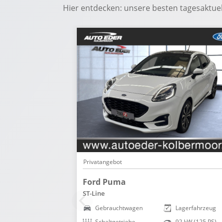
Hier entdecken: unsere besten tagesaktu
Privatangebot
Ford Puma
ST-Line
258 kW (351 PS)
Gebrauchtwagen
Lagerfahrzeug
46.825 km
Schaltgetriebe
92 kW (125 PS)