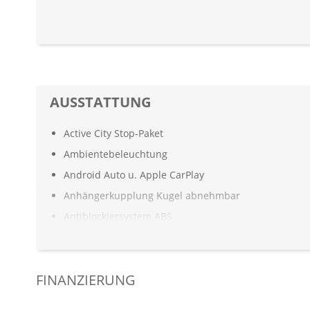
AUSSTATTUNG
Active City Stop-Paket
Ambientebeleuchtung
Android Auto u. Apple CarPlay
Anhängerkupplung Kugel abnehmbar
Antiblockiersystem ABS
Antriebsschlupfregelung ASR
Armauflage Fahrer/Beifahrer
FINANZIERUNG
Aufmerksamkeitsassistent
Automatisch abblendender Innenspiegel