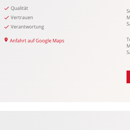
Privacy-Verglasung
Qualität
S
Radio
Vertrauen
M
Radio-Navigationssystem: Ford SYNC 3
S
Verantwortung
T
Anfahrt auf Google Maps
M
S