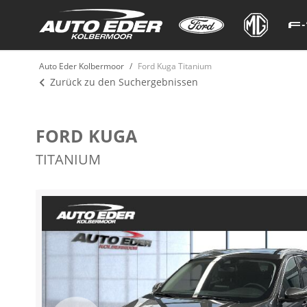
Auto Eder Kolbermoor
Ford Kuga Titanium
Zurück zu den Suchergebnissen
FORD KUGA
TITANIUM
Zum
Ende
der
Bildergalerie
springen