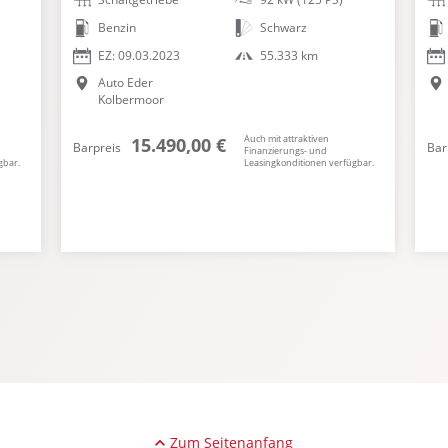
Benzin
Schwarz
EZ: 09.03.2023
55.333 km
Auto Eder
Kolbermoor
Auch mit attraktiven
15.490,00 €
Barpreis
Bar
Finanzierungs- und
gbar.
Leasingkonditionen verfügbar.
Zum Seitenanfang