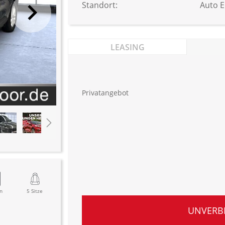
Standort:
Auto 
LEASING
Privatangebot
n
5 Sitze
UNVERB