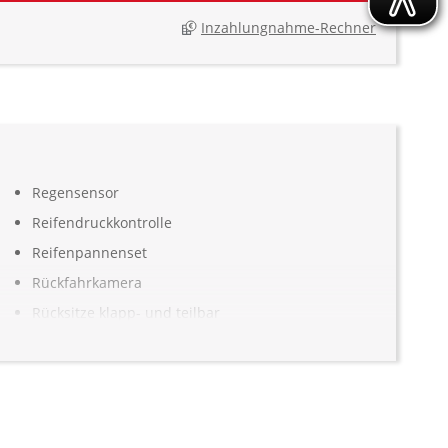
Inzahlungnahme-Rechner
Regensensor
Reifendruckkontrolle
Reifenpannenset
Rückfahrkamera
Rücksitze klapp- und teilbar
Seitenairbag vorn
selbstlenkende Einparkhilfe m. Parkhilfe vorn u.
hinten
Servolenkung