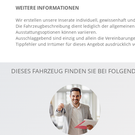
Automatische Distanzregelung ACC mit Stop und Go
WEITERE INFORMATIONEN
Automatisch öffnende Heckklappe
Wir erstellen unsere Inserate individuell, gewissenhaft und
Außenspiegel elekt. verstell- & anklappbar, beheizt
Die Fahrzeugbeschreibung dient lediglich der allgemeinen 
beheizbare Frontscheibe
Ausstattungsoptionen können variieren.
Ausschlaggebend sind einzig und allein die Vereinbarunge
Berganfahrassistent
Tippfehler und Irrtümer für dieses Angebot ausdrücklich 
Bordcomputer
Dachreling
Dachspoiler
DIESES FAHRZEUG FINDEN SIE BEI FOLGE
Digitaler Radioempfang DAB
Digitales Kombiinstrument
Elektr. Stabilitätsprogramm ESP
Fahrer- /Beifahrerairbag
Fahrer-/Beifahrersitz höhenverstellbar
Fahrerassistenzpaket
Fahrlichtautomatik