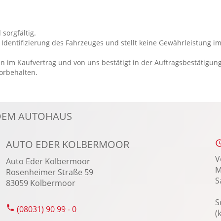
Kopfairbag vorn und hinten
Laderaumabdeckung
 sorgfältig.
LED-Tagfahrlicht
Identifizierung des Fahrzeuges und stellt keine Gewährleistung im
Leichtmetallfelgen 17 Zoll
n im Kaufvertrag und von uns bestätigt in der Auftragsbestätigun
Lenkradheizung
vorbehalten.
Lenksäule verstellbar
Lichtsensor
Lordosenstütze Fahrer/Beifahrer
NDEM AUTOHAUS
Multi-Funktions-Display
Multifunktions-Lederlenkrad
AUTO EDER KOLBERMOOR
MyKey Schlüsselsystem
V
Auto Eder Kolbermoor
M
Nebelscheinwerfer
Rosenheimer Straße 59
S
83059 Kolbermoor
Notbremsassistent
Notrufsystem
S
(08031) 90 99 - 0
(
Power KeyFree-Startfunktion