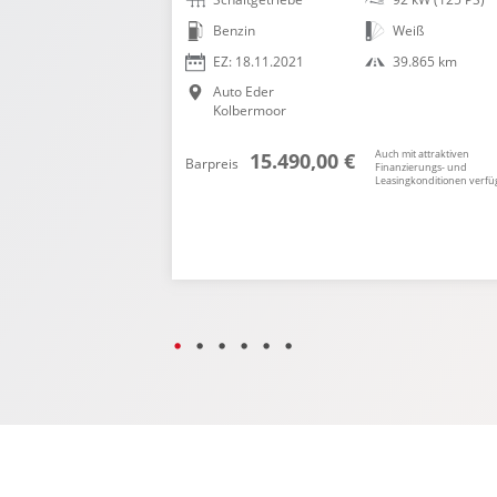
Auto Eder
Benzin
Weiß
Kolbermoor
EZ: 18.11.2021
39.865 km
Auto Eder
Kolbermoor
h mit attraktiven
Auch mit attraktiven
15.490,00 €
Barpreis
anzierungs- und
Finanzierungs- und
singkonditionen verfügbar.
Leasingkonditionen verfü