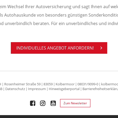
 beim Wechsel Ihrer Autoversicherung und sagt Ihnen auf we
 als Autohauskunde von besonders günstigen Sonderkonditio
nd unverbindlich beraten. Für ein unverbindliches und indi
IN­DI­VI­DU­EL­LES AN­GE­BOT AN­FOR­DERN!
H
Rosenheimer Straße 59
83059
Kolbermoor
08031/9099-0
kolbermoo
GB
Datenschutz
Impressum
Hinweisgeberportal
Barrierefreiheitserklär
Zum Newsletter