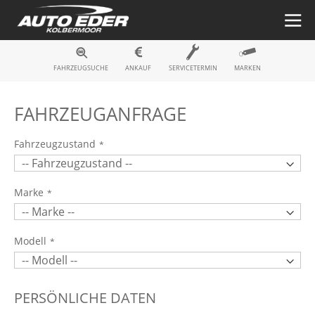
Fahrzeugsuche
FAHRZEUGSUCHE
ANKAUF
SERVICETERMIN
MARKEN
FAHRZEUGANFRAGE
Fahrzeugzustand
Marke
Modell
PERSÖNLICHE DATEN