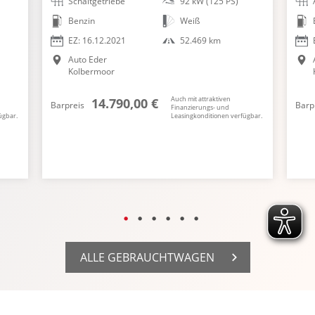
Schaltgetriebe
92 kW (125 PS)
Benzin
Weiß
EZ: 16.12.2021
52.469 km
Auto Eder
Kolbermoor
Auch mit attraktiven
14.790,00 €
Barpreis
Barp
Finanzierungs- und
ügbar.
Leasingkonditionen verfügbar.
ALLE GEBRAUCHTWAGEN