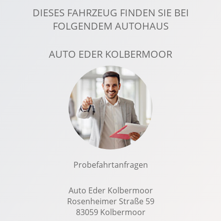
DIESES FAHRZEUG FINDEN SIE BEI
Gepäckraumboden höhenverstellbar
FOLGENDEM AUTOHAUS
Geschwindigkeitsbegrenzer
Getränkehalter vorn
AUTO EDER KOLBERMOOR
Handyvorbereitung Bluetooth
ISOFIX Kindersitzbefestigung
Kabelloses Laden für Handys
Klimaautomatik
Kollisionswarnung
Komfort Paket
Kopfairbag vorn und hinten
LED-Nebelscheinwerfer
Probefahrtanfragen
LED-Scheinwerfer
LED-Tagfahrlicht
Auto Eder Kolbermoor
Rosenheimer Straße 59
Leichtmetallfelgen 19 Zoll
83059 Kolbermoor
Lenkradheizung