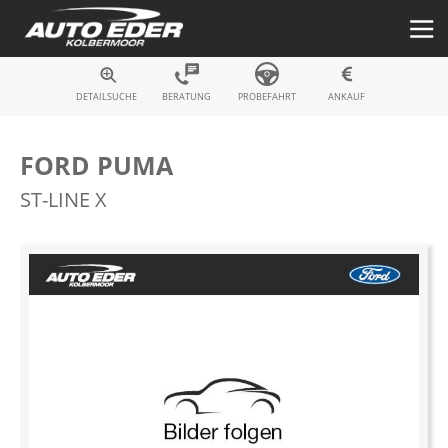
Fahrzeugsuche
DETAILSUCHE
BERATUNG
PROBEFAHRT
ANKAUF
FORD PUMA
ST-LINE X
Zum
Ende
der
Bildergalerie
springen