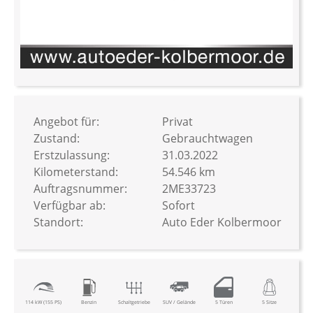
Zum
Anfang
der
Bildergalerie
Angebot für:
Privat
springen
Zustand:
Gebrauchtwagen
Erstzulassung:
31.03.2022
Kilometerstand:
54.546 km
Auftragsnummer:
2ME33723
Verfügbar ab:
Sofort
Standort:
Auto Eder Kolbermoor
114 kW (155 PS)
Benzin
Schaltgetriebe
SUV / Gelände
5 Türen
5 Sitze