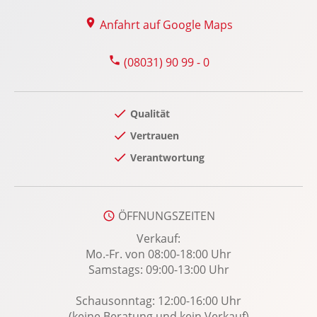
Lenksäule verstellbar
Anfahrt auf Google Maps
Lichtsensor
Lordosenstütze Fahrer/Beifahrer
(08031) 90 99 - 0
Massagesitze vorn
Multi-Funktions-Display
Qualität
Multifunktions-Lederlenkrad
Vertrauen
MyKey Schlüsselsystem
Verantwortung
Notbremsassistent
Notrufsystem
Optikpaket: Body-Styling-Paket
ÖFFNUNGSZEITEN
Panorama-Schiebedach elekt.
Verkauf:
Power KeyFree-Startfunktion
Mo.-Fr. von 08:00-18:00 Uhr
Samstags: 09:00-13:00 Uhr
Privacy-Verglasung
Radio
Schausonntag: 12:00-16:00 Uhr
Radio-Navigationssystem
(keine Beratung und kein Verkauf)