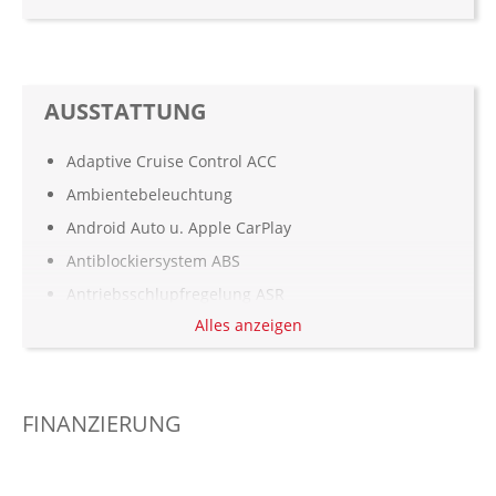
AUSSTATTUNG
Adaptive Cruise Control ACC
Ambientebeleuchtung
Android Auto u. Apple CarPlay
Antiblockiersystem ABS
Antriebsschlupfregelung ASR
Alles anzeigen
Armauflage Fahrer/Beifahrer
Aufmerksamkeitsassistent
Automatisch abblendender Innenspiegel
FINANZIERUNG
Automatisch öffnende Heckklappe
Außenspiegel elekt. verstell- & anklappbar,
beheizt