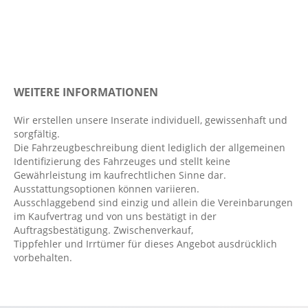
Bang&Olufsen Soundsystem
beheizbare Frontscheibe
Berganfahrassistent
Bordcomputer
WEITERE INFORMATIONEN
Dachspoiler
Digitaler Radioempfang DAB
Wir erstellen unsere Inserate individuell, gewissenhaft und
sorgfältig.
Digitales Kombiinstrument
Die Fahrzeugbeschreibung dient lediglich der allgemeinen
Elektr. Stabilitätsprogramm ESP
Identifizierung des Fahrzeuges und stellt keine
Gewährleistung im kaufrechtlichen Sinne dar.
Fahrer- /Beifahrerairbag
Ausstattungsoptionen können variieren.
Fahrer-/Beifahrersitz höhenverstellbar
Ausschlaggebend sind einzig und allein die Vereinbarungen
im Kaufvertrag und von uns bestätigt in der
Fahrerassistenzpaket
Auftragsbestätigung. Zwischenverkauf,
Fahrlichtautomatik
Tippfehler und Irrtümer für dieses Angebot ausdrücklich
vorbehalten.
Fensterheber elektrisch 4-fach
Fernlichtassistent
FordPass Connect