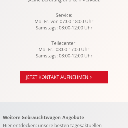
Regensensor
Service:
Reifendruckkontrolle
Mo.-Fr. von 07:00-18:00 Uhr
Reifenpannenset
Samstags: 08:00-12:00 Uhr
Rückfahrkamera
Rücksitze klapp- und teilbar
Teilecenter:
Mo.-Fr.: 08:00-17:00 Uhr
Seitenairbag vorn
Samstags: 08:00-12:00 Uhr
selbstlenkende Einparkhilfe m. Parkhilfe vorn u.
hinten
Servolenkung
JETZT KONTAKT AUFNEHMEN
Sitzheizung Fahrer/Beifahrer
Sonnenblende
Sportfahrwerk
Sportpaket
Weitere Gebrauchtwagen-Angebote
Sportsitze
Hier entdecken: unsere besten tagesaktuellen
Spracheingabesystem