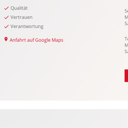
Qualität
S
Vertrauen
M
S
Verantwortung
T
Anfahrt auf Google Maps
M
S