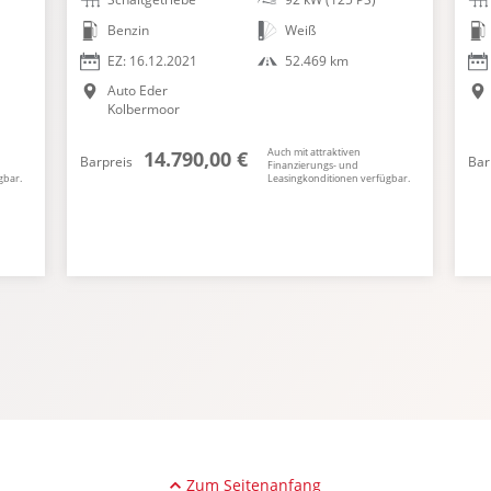
Benzin
Weiß
EZ: 16.12.2021
52.469 km
Auto Eder
Kolbermoor
Auch mit attraktiven
14.790,00 €
Barpreis
Bar
Finanzierungs- und
gbar.
Leasingkonditionen verfügbar.
Zum Seitenanfang