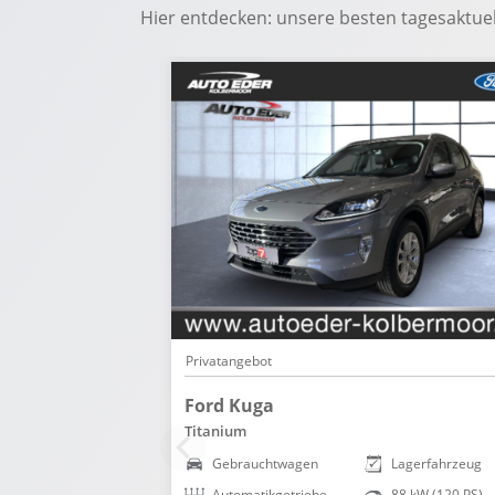
Hier entdecken: unsere besten tagesaktu
Privatangebot
Ford Kuga
Titanium
Lagerfahrzeug
Gebrauchtwagen
Lagerfahrzeug
88 kW (120 PS)
Automatikgetriebe
88 kW (120 PS)