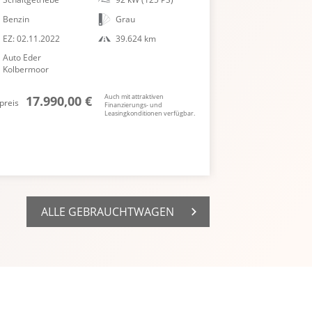
Benzin
Grau
Diesel
EZ: 02.11.2022
39.624 km
EZ: 28.03.2024
Auto Eder
Auto Eder
Kolbermoor
Kolbermoor
Auch mit attraktiven
17.990,00 €
30.990
preis
Barpreis
Finanzierungs- und
Leasingkonditionen verfügbar.
ALLE GEBRAUCHTWAGEN