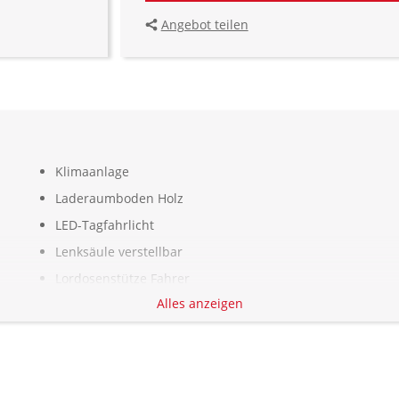
Angebot teilen
Klimaanlage
Laderaumboden Holz
LED-Tagfahrlicht
Lenksäule verstellbar
Lordosenstütze Fahrer
Alles anzeigen
Multi-Funktions-Display
Nebelscheinwerfer
Notbremsassistent
Radio