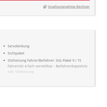
Inzahlungnahme-Rechner
Servolenkung
Sichtpaket
Sitzheizung Fahrer/Beifahrer: Sitz-Paket 9 / 15
Fahrersitz 4-fach verstellbar - Beifahrerdoppelsitz
inkl. Sitzheizung
Start-Stopp System
Traktionskontrolle
Verzurrösen: 8
Wegfahrsperre