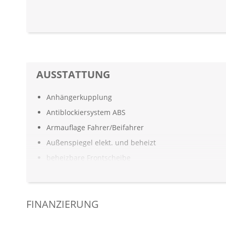
AUSSTATTUNG
Anhängerkupplung
Antiblockiersystem ABS
Armauflage Fahrer/Beifahrer
Außenspiegel elekt. und beheizt
beheizbare Frontscheibe
Berganfahrassistent
Bordcomputer
FINANZIERUNG
Digitaler Radioempfang DAB+
Einparkhilfe vorn und hinten