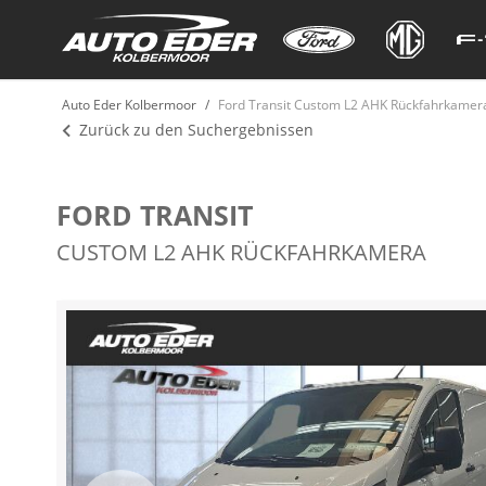
Auto Eder Kolbermoor
Ford Transit Custom L2 AHK Rückfahrkamer
Zurück zu den Suchergebnissen
FORD TRANSIT
CUSTOM L2 AHK RÜCKFAHRKAMERA
Zum
Ende
der
Bildergalerie
springen