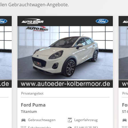
ellen Gebrauchtwagen-Angebote.
Privatangebot
Pri
Ford Puma
Fo
Titanium
ST-
Gebrauchtwagen
Lagerfahrzeug
Schaltgetriebe
92 kW (125 PS)