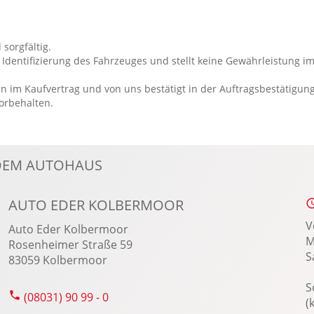
Raucherpaket
Reserverad
 sorgfältig.
Rückfahrkamera
Identifizierung des Fahrzeuges und stellt keine Gewährleistung im
Schiebetür rechts
n im Kaufvertrag und von uns bestätigt in der Auftragsbestätigun
Seitenwind Assistent
vorbehalten.
NDEM AUTOHAUS
AUTO EDER KOLBERMOOR
V
Auto Eder Kolbermoor
M
Rosenheimer Straße 59
S
83059 Kolbermoor
S
(08031) 90 99 - 0
(