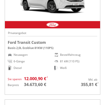
Privatangebot
Ford Transit Custom
Basis 2,0L Ecoblue 81KW (110PS)
Neuwagen
Bestellfahrzeug
6-Gänge
81 kW (110 PS)
Diesel
Weiß
2
12.000,90 €
Sie sparen
Mtl. ab
1
34.673,60 €
355,81 €
Barpreis