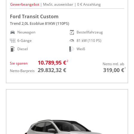
Gewerbeangebot
| MwSt. ausweisbar | 0 € Anzahlung
Ford Transit Custom
Trend 2,0L Ecoblue 81KW (110PS)
Neuwagen
Bestellfahrzeug
6-Gänge
81 kW (110 PS)
Diesel
Weiß
2
10.789,95 €
Sie sparen
Netto mtl. ab
1
29.832,32 €
319,00 €
Netto-Barpreis