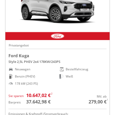
Privatangebot
Ford Kuga
Style 2,5L PHEV 2x4 178KW/243PS
Neuwagen
Bestellfahrzeug
Benzin (PHEV)
Weiß
178 kW (243 PS)
2
10.647,02 €
Sie sparen
Mtl. ab
1
37.642,98 €
279,00 €
Barpreis
Emissionen & Kraftstoff-/Stromverbrauch: