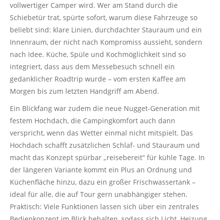
vollwertiger Camper wird. Wer am Stand durch die
Schiebetür trat, spürte sofort, warum diese Fahrzeuge so
beliebt sind: klare Linien, durchdachter Stauraum und ein
Innenraum, der nicht nach Kompromiss aussieht, sondern
nach Idee. Küche, Spüle und Kochmöglichkeit sind so
integriert, dass aus dem Messebesuch schnell ein
gedanklicher Roadtrip wurde – vom ersten Kaffee am
Morgen bis zum letzten Handgriff am Abend.
Ein Blickfang war zudem die neue Nugget-Generation mit
festem Hochdach, die Campingkomfort auch dann
verspricht, wenn das Wetter einmal nicht mitspielt. Das
Hochdach schafft zusätzlichen Schlaf- und Stauraum und
macht das Konzept spürbar „reisebereit“ für kühle Tage. In
der längeren Variante kommt ein Plus an Ordnung und
Küchenfläche hinzu, dazu ein großer Frischwassertank –
ideal für alle, die auf Tour gern unabhängiger stehen.
Praktisch: Viele Funktionen lassen sich über ein zentrales
Bedienkonzept im Blick behalten, sodass sich Licht, Heizung