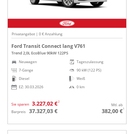
Privatangebot | 0 € Anzahlung
Ford Transit Connect lang V761
Trend 2,0L EcoBlue 90kW 122PS
Neuwagen
Tageszulassung
7-Gänge
90 kW (122 PS)
Diesel
Weiß
EZ: 30.03.2026
0 km
2
3.227,02 €
Sie sparen
Mtl. ab
1
37.327,03 €
382,00 €
Barpreis