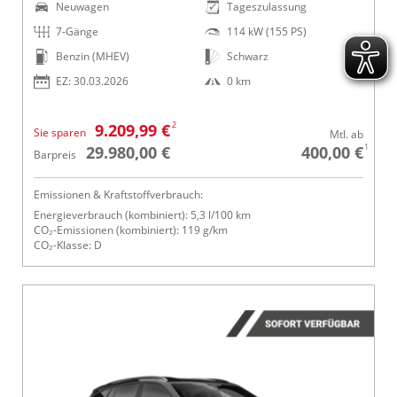
Neuwagen
Tageszulassung
7-Gänge
114 kW (155 PS)
Benzin (MHEV)
Schwarz
EZ: 30.03.2026
0 km
2
9.209,99 €
Sie sparen
Mtl. ab
1
29.980,00 €
400,00 €
Barpreis
Emissionen & Kraftstoffverbrauch:
Energieverbrauch (kombiniert): 5,3 l/100 km
CO₂-Emissionen (kombiniert): 119 g/km
CO₂-Klasse: D