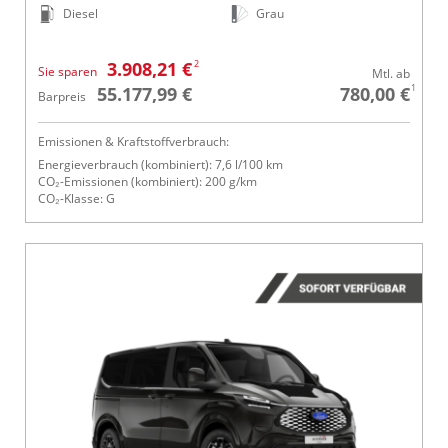
Diesel
Grau
2
3.908,21 €
Sie sparen
Mtl. ab
1
55.177,99 €
780,00 €
Barpreis
Emissionen & Kraftstoffverbrauch:
Energieverbrauch (kombiniert): 7,6 l/100 km
CO₂-Emissionen (kombiniert): 200 g/km
CO₂-Klasse: G