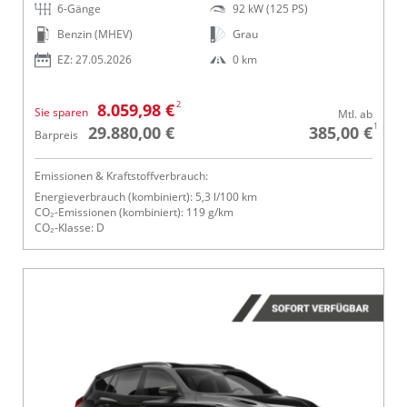
6-Gänge
92 kW (125 PS)
Benzin (MHEV)
Grau
EZ: 27.05.2026
0 km
2
8.059,98 €
Sie sparen
Mtl. ab
1
29.880,00 €
385,00 €
Barpreis
Emissionen & Kraftstoffverbrauch:
Energieverbrauch (kombiniert): 5,3 l/100 km
CO₂-Emissionen (kombiniert): 119 g/km
CO₂-Klasse: D