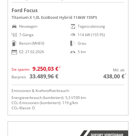
Ford Focus
Titanium X 1,0L EcoBoost Hybrid 114kW 155PS
Neuwagen
Tageszulassung
7-Gänge
114 kW (155 PS)
Benzin (MHEV)
Grau
EZ: 27.02.2026
5 km
2
9.250,03 €
Sie sparen
Mtl. ab
1
33.489,96 €
438,00 €
Barpreis
Emissionen & Kraftstoffverbrauch:
Energieverbrauch (kombiniert): 5,3 l/100 km
CO₂-Emissionen (kombiniert): 119 g/km
CO₂-Klasse: D