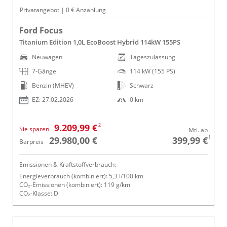
Privatangebot | 0 € Anzahlung
Ford Focus
Titanium Edition 1,0L EcoBoost Hybrid 114kW 155PS
Neuwagen
Tageszulassung
7-Gänge
114 kW (155 PS)
Benzin (MHEV)
Schwarz
EZ: 27.02.2026
0 km
2
9.209,99 €
Sie sparen
Mtl. ab
1
29.980,00 €
399,99 €
Barpreis
Emissionen & Kraftstoffverbrauch:
Energieverbrauch (kombiniert): 5,3 l/100 km
CO₂-Emissionen (kombiniert): 119 g/km
CO₂-Klasse: D