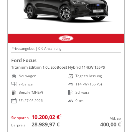
Privatangebot | 0 € Anzahlung
Ford Focus
Titanium Edition 1,0L EcoBoost Hybrid 114kW 155PS
Neuwagen
Tageszulassung
7-Gänge
114 kW (155 PS)
Benzin (MHEV)
Schwarz
EZ: 27.05.2026
0 km
2
10.200,02 €
Sie sparen
Mtl. ab
1
28.989,97 €
400,00 €
Barpreis