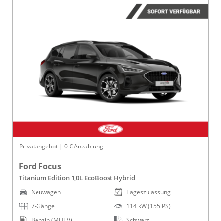
Privatangebot | 0 € Anzahlung
Ford Focus
Titanium Edition 1,0L EcoBoost Hybrid
Neuwagen
Tageszulassung
7-Gänge
114 kW (155 PS)
Benzin (MHEV)
Schwarz