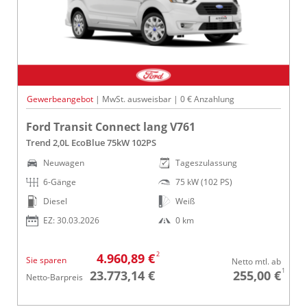
Gewerbeangebot
| MwSt. ausweisbar | 0 € Anzahlung
Ford Transit Connect lang V761
Trend 2,0L EcoBlue 75kW 102PS
Neuwagen
Tageszulassung
6-Gänge
75 kW (102 PS)
Diesel
Weiß
EZ: 30.03.2026
0 km
2
4.960,89 €
Sie sparen
Netto mtl. ab
1
23.773,14 €
255,00 €
Netto-Barpreis