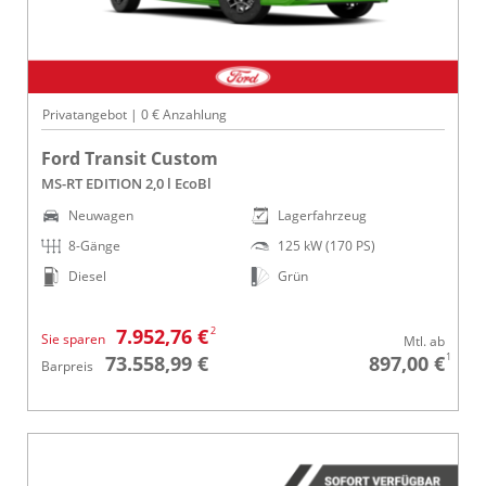
Privatangebot | 0 € Anzahlung
Ford Transit Custom
MS-RT EDITION 2,0 l EcoBl
Neuwagen
Lagerfahrzeug
8-Gänge
125 kW (170 PS)
Diesel
Grün
2
7.952,76 €
Sie sparen
Mtl. ab
1
73.558,99 €
897,00 €
Barpreis