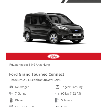
Privatangebot | 0 € Anzahlung
Ford Grand Tourneo Connect
Titanium 2,0 L Ecoblue 90KW/122PS
Neuwagen
Tageszulassung
7-Gänge
90 kW (122 PS)
Diesel
Schwarz
EZ: 28.11.2025
5 km