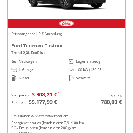
Privatangebot | 0 € Anzahlung
Ford Tourneo Custom
Trend 2,0L EcoBlue
Neuwagen
Lagerfahrzeug
6-Gänge
100 kW (136 PS)
Diesel
Schwarz
2
3.908,21 €
Sie sparen
Mtl. ab
1
55.177,99 €
780,00 €
Barpreis
Emissionen & Kraftstoffverbrauch:
Energieverbrauch (kombiniert): 7,6 l/100 km
CO₂-Emissionen (kombiniert): 200 g/km
CO₂-Klasse: G