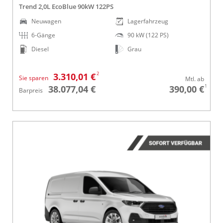
Trend 2,0L EcoBlue 90kW 122PS
Neuwagen
Lagerfahrzeug
6-Gänge
90 kW (122 PS)
Diesel
Grau
2
3.310,01 €
Sie sparen
Mtl. ab
1
38.077,04 €
390,00 €
Barpreis