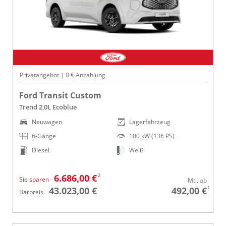
Privatangebot | 0 € Anzahlung
Ford Transit Custom
Trend 2,0L Ecoblue
Neuwagen
Lagerfahrzeug
6-Gänge
100 kW (136 PS)
Diesel
Weiß
2
6.686,00 €
Sie sparen
Mtl. ab
1
43.023,00 €
492,00 €
Barpreis