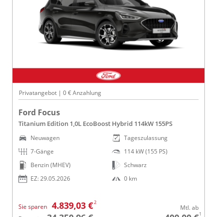
Privatangebot | 0 € Anzahlung
Ford Focus
Titanium Edition 1,0L EcoBoost Hybrid 114kW 155PS
Neuwagen
Tageszulassung
7-Gänge
114 kW (155 PS)
Benzin (MHEV)
Schwarz
EZ: 29.05.2026
0 km
2
4.839,03 €
Sie sparen
Mtl. ab
1