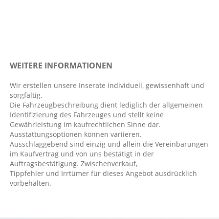
Außentemperatur Anzeige
Bergabfahrhilfe
Berganfahrassistent
Bordcomputer
WEITERE INFORMATIONEN
Bremsassistent: Multikollisionsbremse
Bremsverschleißanzeige
Wir erstellen unsere Inserate individuell, gewissenhaft und
sorgfältig.
Colorverglasung
Die Fahrzeugbeschreibung dient lediglich der allgemeinen
Dachreling: Schwarz
Identifizierung des Fahrzeuges und stellt keine
Gewährleistung im kaufrechtlichen Sinne dar.
Dekoreinlagen Aluminium: Metall Mesh
Ausstattungsoptionen können variieren.
Digitaler Radioempfang DAB+
Ausschlaggebend sind einzig und allein die Vereinbarungen
im Kaufvertrag und von uns bestätigt in der
Digitales Kombiinstrument
Auftragsbestätigung. Zwischenverkauf,
Elektr. Stabilitätsprogramm ESP
Tippfehler und Irrtümer für dieses Angebot ausdrücklich
vorbehalten.
Elektronisches Bremssystem EBS
Fahrer- /Beifahrerairbag
Fahrer-/Beifahrersitz elektrisch