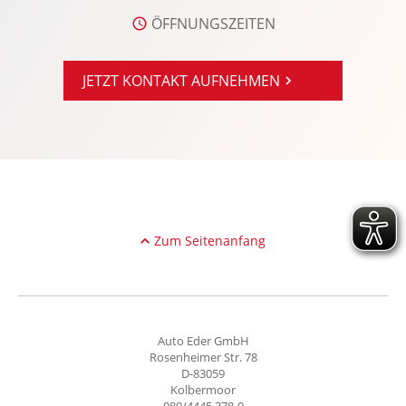
Kollisionswarnung
ÖFFNUNGSZEITEN
Kopfairbag vorn
Kopfstützen vorn und hinten
JETZT KONTAKT AUFNEHMEN
Laderaumabdeckung
LED-Nebelscheinwerfer
LED-Scheinwerfer
LED-Tagfahrlicht
Leichtmetallfelgen: LM-Felgen 7.5x19 5-
Doppelspeichen Sport-Design
Zum Seitenanfang
Lenkradheizung
Lenksäule verstellbar
Lichtsensor
Lordosenstütze Fahrer/Beifahrer
Auto Eder GmbH
Rosenheimer Str. 78
Memoryfunktion Fahrersitz
D-83059
Kolbermoor
Multi-Funktions-Display