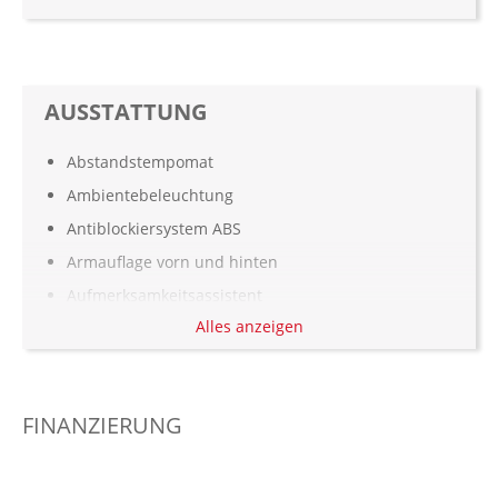
AUSSTATTUNG
Abstandstempomat
Ambientebeleuchtung
Antiblockiersystem ABS
Armauflage vorn und hinten
Aufmerksamkeitsassistent
Alles anzeigen
Ausstattungspaket: Digital-Paket, Xenium-Paket
Automatisch abblendende Innen- und
Außenspiegel
FINANZIERUNG
Automatisch öffnende Heckklappe
Außenspiegel elekt. verstell- & anklappbar,
beheizt