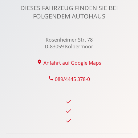
Fahrerassistenzpaket: Connected Safety
DIESES FAHRZEUG FINDEN SIE BEI
Fahrlichtautomatik
FOLGENDEM AUTOHAUS
Fahrprofilauswahl
Fensterheber elektrisch 4-fach
Rosenheimer Str. 78
Fernlichtassistent
D-83059 Kolbermoor
Geschwindigkeitsbegrenzer
Getränkehalter vorn u. hinten
Anfahrt auf Google Maps
Glasschiebe-Hebedach elekt.
089/4445 378-0
Handyvorbereitung Bluetooth
Harman/Kardon Soundsystem
ISOFIX Kindersitzbefestigung
Kabelloses Laden für Handys
Keyless-Start
Klimaautomatik, 4 Zonen
Knieairbag Fahrer