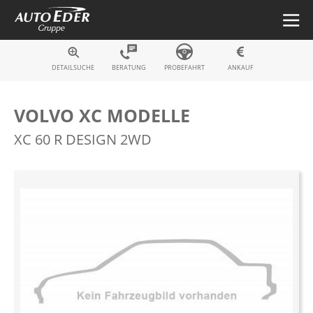
Fahrzeugsuche
DETAILSUCHE
BERATUNG
PROBEFAHRT
ANKAUF
VOLVO XC MODELLE
XC 60 R DESIGN 2WD
Zum
Ende
der
Bildergalerie
springen