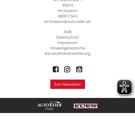
85614
Kirchseeon
08091/54-0
kirchseeon@auto-eder.de
AGB
Datenschutz
Impressum
Hinweisgeberportal
Barrierefreiheitserklärung
Zum Newsletter