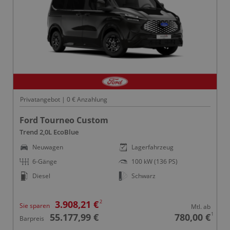
Privatangebot | 0 € Anzahlung
Ford Tourneo Custom
Trend 2,0L EcoBlue
Neuwagen
Lagerfahrzeug
6-Gänge
100 kW (136 PS)
Diesel
Schwarz
2
3.908,21 €
Sie sparen
Mtl. ab
1
55.177,99 €
780,00 €
Barpreis