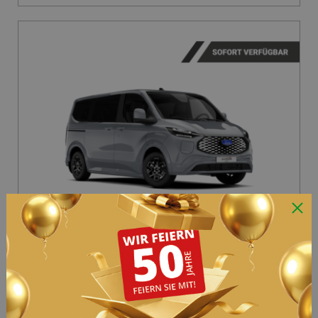
Privatangebot | 0 € Anzahlung
Ford Tourneo Custom
Titanium 2,0L EcoBlue
Neuwagen
Lagerfahrzeug