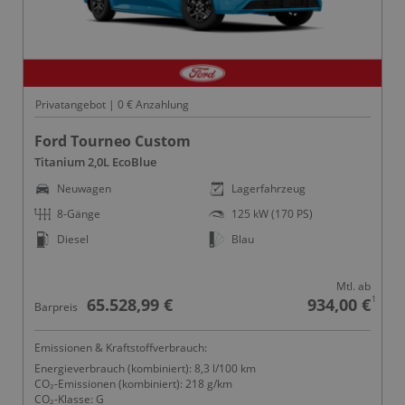
Privatangebot | 0 € Anzahlung
Ford Tourneo Custom
Titanium 2,0L EcoBlue
Neuwagen
Lagerfahrzeug
8-Gänge
125 kW (170 PS)
Diesel
Blau
Mtl. ab
1
65.528,99 €
934,00 €
Barpreis
Emissionen & Kraftstoffverbrauch:
Energieverbrauch (kombiniert): 8,3 l/100 km
CO₂-Emissionen (kombiniert): 218 g/km
CO₂-Klasse: G